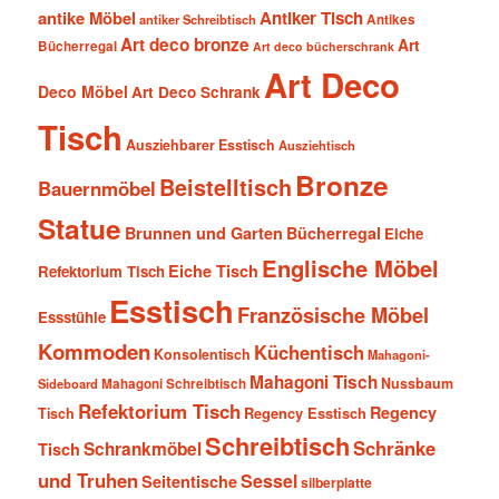
antike Möbel
Antiker Tisch
antiker Schreibtisch
Antikes
Art deco bronze
Art
Bücherregal
Art deco bücherschrank
Art Deco
Deco Möbel
Art Deco Schrank
Tisch
Ausziehbarer Esstisch
Ausziehtisch
Bronze
Beistelltisch
Bauernmöbel
Statue
Brunnen und Garten
Bücherregal
Eiche
Englische Möbel
Eiche Tisch
Refektorium Tisch
Esstisch
Französische Möbel
Essstühle
Kommoden
Küchentisch
Konsolentisch
Mahagoni-
Mahagoni Tisch
Nussbaum
Sideboard
Mahagoni Schreibtisch
Refektorium Tisch
Regency
Tisch
Regency Esstisch
Schreibtisch
Schränke
Schrankmöbel
Tisch
und Truhen
Sessel
Seitentische
silberplatte