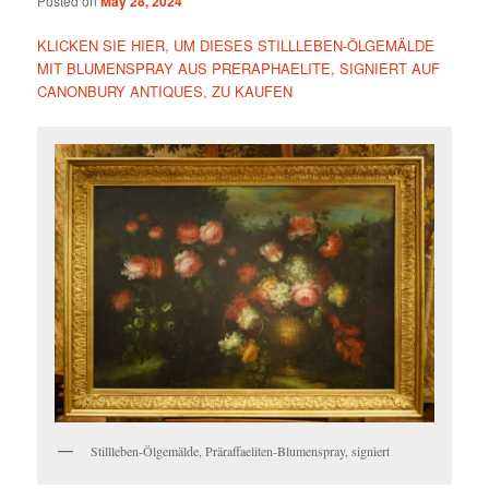
Posted on
May 28, 2024
KLICKEN SIE HIER, UM DIESES STILLLEBEN-ÖLGEMÄLDE
MIT BLUMENSPRAY AUS PRERAPHAELITE, SIGNIERT AUF
CANONBURY ANTIQUES, ZU KAUFEN
Stillleben-Ölgemälde, Präraffaeliten-Blumenspray, signiert