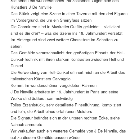
Sie sehen ein wunderschönes französisches Ölgemälde des
Künstlers J De Ninville
Das Stück zeigt eine Szene in einer Taverne mit den drei Figuren
im Vordergrund, die um ein Sherryfass sitzen
Die Charaktere sind in Musketier-Outfits gekleidet – vielleicht
sind es die drei? – was die Szene ins 18. Jahrhundert versetzt
Im Hintergrund sind zwei weitere Charaktere im Schatten zu
sehen
Das Gemälde veranschaulicht den großartigen Einsatz der Hell-
Dunkel-Technik mit ihren starken Kontrasten zwischen Hell und
Dunkel
Die Verwendung von Hell-Dunkel erinnert mich an die Arbeit des
italienischen Künstlers Carvaggio
Kommt im wunderschönen vergoldeten Rahmen
J De Ninville arbeitete im 19. Jahrhundert in Paris und seine
Werke sind äußerst sammelwürdig
Tolles Erzählstück, sehr detaillierte Pinselführung, kompliziert
und fein, die Arbeit eines erfahrenen Meisters
Die Signatur befindet sich in der unteren rechten Ecke, siehe
Nahaufnahmefoto
Wir verkaufen auch ein weiteres Gemälde von J De Ninville, das
gut zu diesem Gemälde passen würde