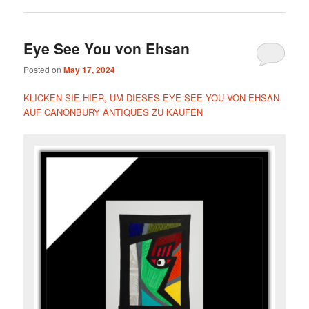
Eye See You von Ehsan
Posted on
May 17, 2024
KLICKEN SIE HIER, UM DIESES EYE SEE YOU VON EHSAN
AUF CANONBURY ANTIQUES ZU KAUFEN