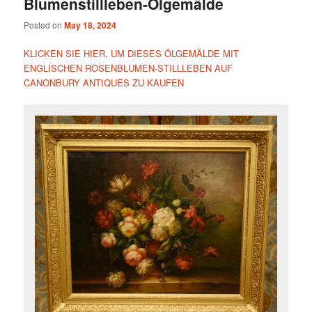
Blumenstillleben-Ölgemälde
Posted on
May 18, 2024
KLICKEN SIE HIER, UM DIESES ÖLGEMÄLDE MIT
ENGLISCHEN ROSENBLUMEN-STILLLEBEN AUF
CANONBURY ANTIQUES ZU KAUFEN