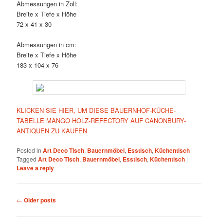
Abmessungen in Zoll:
Breite x Tiefe x Höhe
72 x 41 x 30
Abmessungen in cm:
Breite x Tiefe x Höhe
183 x 104 x 76
KLICKEN SIE HIER, UM DIESE BAUERNHOF-KÜCHE-
TABELLE MANGO HOLZ-REFECTORY AUF CANONBURY-
ANTIQUEN ZU KAUFEN
Posted in
Art Deco Tisch
,
Bauernmöbel
,
Esstisch
,
Küchentisch
|
Tagged
Art Deco Tisch
,
Bauernmöbel
,
Esstisch
,
Küchentisch
|
Leave a reply
Post
←
Older posts
navigation