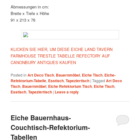
Abmessungen in cm:
Breite x Tiefe x Höhe
91 x 213 x 76
KLICKEN SIE HIER, UM DIESE EICHE LAND TAVERN
FARMHOUSE TRESTLE TABELLE REFECTORY AUF
CANONBURY ANTIQUES KAUFEN
Posted in
Art Deco Tisch
,
Bauernmöbel
,
Eiche Tisch
,
Eiche-
Refektorium-Tabelle
,
Esstisch
,
Tapeziertisch
|
Tagged
Art Deco
Tisch
,
Bauernmöbel
,
Eiche Refektorium Tisch
,
Eiche Tisch
,
Esstisch
,
Tapeziertisch
|
Leave a reply
Eiche Bauernhaus-
Couchtisch-Refektorium-
Tabellen