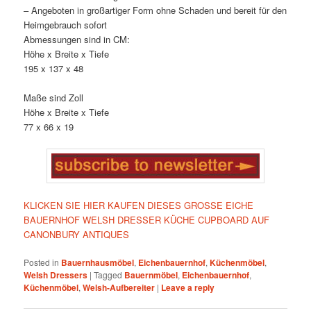
– Angeboten in großartiger Form ohne Schaden und bereit für den
Heimgebrauch sofort
Abmessungen sind in CM:
Höhe x Breite x Tiefe
195 x 137 x 48
Maße sind Zoll
Höhe x Breite x Tiefe
77 x 66 x 19
KLICKEN SIE HIER KAUFEN DIESES GROSSE EICHE
BAUERNHOF WELSH DRESSER KÜCHE CUPBOARD AUF
CANONBURY ANTIQUES
Posted in
Bauernhausmöbel
,
Eichenbauernhof
,
Küchenmöbel
,
Welsh Dressers
|
Tagged
Bauernmöbel
,
Eichenbauernhof
,
Küchenmöbel
,
Welsh-Aufbereiter
|
Leave a reply