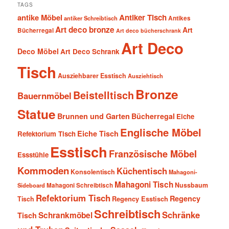
TAGS
antike Möbel
Antiker Tisch
antiker Schreibtisch
Antikes
Art deco bronze
Art
Bücherregal
Art deco bücherschrank
Art Deco
Deco Möbel
Art Deco Schrank
Tisch
Ausziehbarer Esstisch
Ausziehtisch
Bronze
Beistelltisch
Bauernmöbel
Statue
Brunnen und Garten
Bücherregal
Eiche
Englische Möbel
Eiche Tisch
Refektorium Tisch
Esstisch
Französische Möbel
Essstühle
Kommoden
Küchentisch
Konsolentisch
Mahagoni-
Mahagoni Tisch
Nussbaum
Sideboard
Mahagoni Schreibtisch
Refektorium Tisch
Regency
Tisch
Regency Esstisch
Schreibtisch
Schränke
Schrankmöbel
Tisch