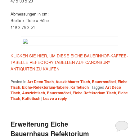
47 x 30 x 20
Abmessungen in cm:
Breite x Tiefe x Höhe
119 x 76 x 51
KLICKEN SIE HIER, UM DIESE EICHE BAUERNHOF-KAFFEE-
TABELLE REFECTORY-TABELLEN AUF CANONBURY-
ANTIQUITEN ZU KAUFEN
Posted in
Art Deco Tisch
,
Ausziehbarer Tisch
,
Bauernmöbel
,
Eiche
Tisch
,
Eiche-Refektorium-Tabelle
,
Kaffetisch
|
Tagged
Art Deco
Tisch
,
Ausziehtisch
,
Bauernmöbel
,
Eiche Refektorium Tisch
,
Eiche
Tisch
,
Kaffetisch
|
Leave a reply
Erweiterung Eiche
Bauernhaus Refektorium