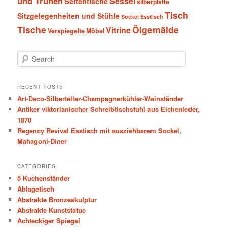
und Truhen
Sessel
Seitentische
silberplatte
Tisch
Sitzgelegenheiten und Stühle
Sockel Esstisch
Tische
Ölgemälde
Vitrine
Verspiegelte Möbel
S
e
a
r
RECENT POSTS
c
Art-Deco-Silberteller-Champagnerkühler-Weinständer
h
Antiker viktorianischer Schreibtischstuhl aus Eichenleder,
1870
Regency Revival Esstisch mit ausziehbarem Sockel,
Mahagoni-Diner
CATEGORIES
5 Kuchenständer
Ablagetisch
Abstrakte Bronzeskulptur
Abstrakte Kunststatue
Achteckiger Spiegel