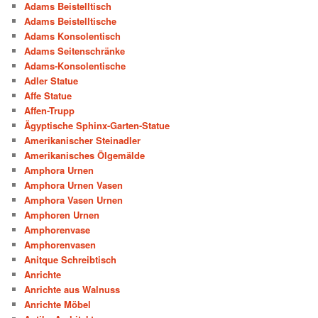
Adams Beistelltisch
Adams Beistelltische
Adams Konsolentisch
Adams Seitenschränke
Adams-Konsolentische
Adler Statue
Affe Statue
Affen-Trupp
Ägyptische Sphinx-Garten-Statue
Amerikanischer Steinadler
Amerikanisches Ölgemälde
Amphora Urnen
Amphora Urnen Vasen
Amphora Vasen Urnen
Amphoren Urnen
Amphorenvase
Amphorenvasen
Anitque Schreibtisch
Anrichte
Anrichte aus Walnuss
Anrichte Möbel