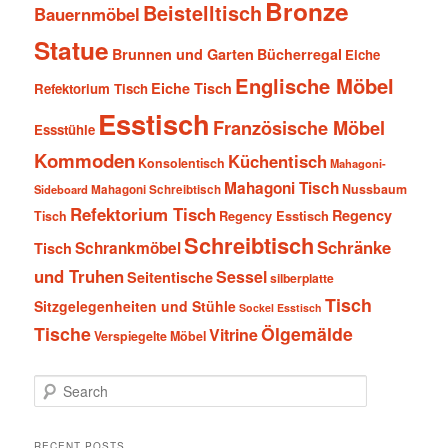
Bronze
Beistelltisch
Bauernmöbel
Statue
Brunnen und Garten
Bücherregal
Eiche
Englische Möbel
Eiche Tisch
Refektorium Tisch
Esstisch
Französische Möbel
Essstühle
Kommoden
Küchentisch
Konsolentisch
Mahagoni-
Mahagoni Tisch
Nussbaum
Sideboard
Mahagoni Schreibtisch
Refektorium Tisch
Regency
Tisch
Regency Esstisch
Schreibtisch
Schränke
Schrankmöbel
Tisch
und Truhen
Sessel
Seitentische
silberplatte
Tisch
Sitzgelegenheiten und Stühle
Sockel Esstisch
Tische
Ölgemälde
Vitrine
Verspiegelte Möbel
S
e
a
r
RECENT POSTS