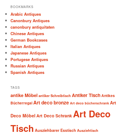
BOOKMARKS
Arabic Antiques
Canonbury Antiques
canonbury antiquitaten
Chinese Antiques
German Bookcases
Italian Antiques
Japanese Antiques
Portugese Antiques
Russian Antiques
Spanish Antiques
TAGS
antike Möbel
Antiker Tisch
antiker Schreibtisch
Antikes
Art deco bronze
Art
Bücherregal
Art deco bücherschrank
Art Deco
Deco Möbel
Art Deco Schrank
Tisch
Ausziehbarer Esstisch
Ausziehtisch