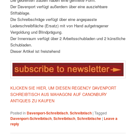
Die gedrehten Säulen haben eine geriffelte Form.
Der Davenport verfügt außerdem über eine ausziehbare
Stiftablage.
Die Schreibschräge verfügt über eine angepasste
Lederschreibfläche (Ersatz) mit von Hand aufgetragener
Vergoldung und Blindprägung.
Der Innenraum verfügt über 2 Arbeitsschubladen und 2 künstliche
Schubladen.
Dieser Artikel ist freistehend
KLICKEN SIE HIER, UM DIESEN REGENCY DAVENPORT
SCHREIBTISCH AUS MAHAGONI AUF CANONBURY
ANTIQUES ZU KAUFEN
Posted in
Davenport-Schreibtisch
,
Schreibtisch
|
Tagged
Davenport-Schreibtisch
,
Schreibtisch
,
Schreibtische
|
Leave a
reply