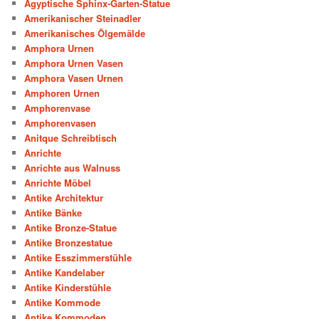
Ägyptische Sphinx-Garten-Statue
Amerikanischer Steinadler
Amerikanisches Ölgemälde
Amphora Urnen
Amphora Urnen Vasen
Amphora Vasen Urnen
Amphoren Urnen
Amphorenvase
Amphorenvasen
Anitque Schreibtisch
Anrichte
Anrichte aus Walnuss
Anrichte Möbel
Antike Architektur
Antike Bänke
Antike Bronze-Statue
Antike Bronzestatue
Antike Esszimmerstühle
Antike Kandelaber
Antike Kinderstühle
Antike Kommode
Antike Kommoden