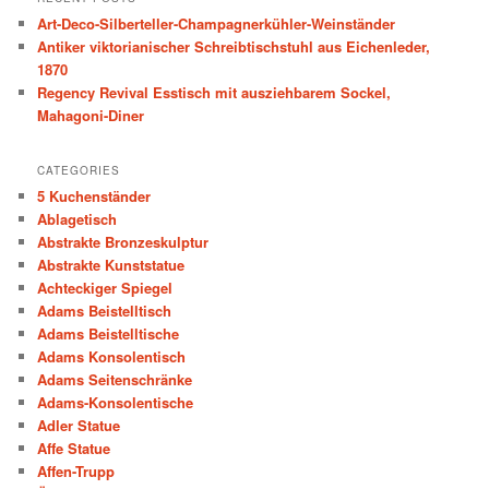
c
Art-Deco-Silberteller-Champagnerkühler-Weinständer
h
Antiker viktorianischer Schreibtischstuhl aus Eichenleder,
1870
Regency Revival Esstisch mit ausziehbarem Sockel,
Mahagoni-Diner
CATEGORIES
5 Kuchenständer
Ablagetisch
Abstrakte Bronzeskulptur
Abstrakte Kunststatue
Achteckiger Spiegel
Adams Beistelltisch
Adams Beistelltische
Adams Konsolentisch
Adams Seitenschränke
Adams-Konsolentische
Adler Statue
Affe Statue
Affen-Trupp