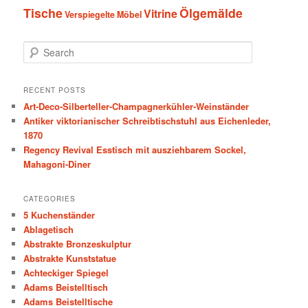
Tische
Ölgemälde
Vitrine
Verspiegelte Möbel
S
e
a
r
RECENT POSTS
c
Art-Deco-Silberteller-Champagnerkühler-Weinständer
h
Antiker viktorianischer Schreibtischstuhl aus Eichenleder,
1870
Regency Revival Esstisch mit ausziehbarem Sockel,
Mahagoni-Diner
CATEGORIES
5 Kuchenständer
Ablagetisch
Abstrakte Bronzeskulptur
Abstrakte Kunststatue
Achteckiger Spiegel
Adams Beistelltisch
Adams Beistelltische