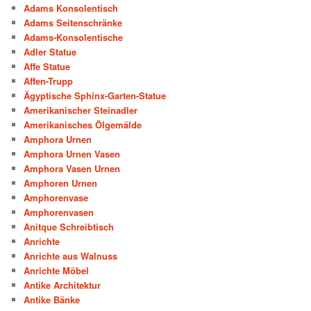
Adams Konsolentisch
Adams Seitenschränke
Adams-Konsolentische
Adler Statue
Affe Statue
Affen-Trupp
Ägyptische Sphinx-Garten-Statue
Amerikanischer Steinadler
Amerikanisches Ölgemälde
Amphora Urnen
Amphora Urnen Vasen
Amphora Vasen Urnen
Amphoren Urnen
Amphorenvase
Amphorenvasen
Anitque Schreibtisch
Anrichte
Anrichte aus Walnuss
Anrichte Möbel
Antike Architektur
Antike Bänke