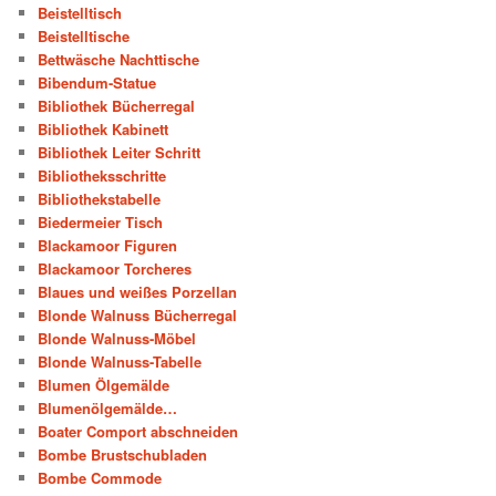
Beistelltisch
Beistelltische
Bettwäsche Nachttische
Bibendum-Statue
Bibliothek Bücherregal
Bibliothek Kabinett
Bibliothek Leiter Schritt
Bibliotheksschritte
Bibliothekstabelle
Biedermeier Tisch
Blackamoor Figuren
Blackamoor Torcheres
Blaues und weißes Porzellan
Blonde Walnuss Bücherregal
Blonde Walnuss-Möbel
Blonde Walnuss-Tabelle
Blumen Ölgemälde
Blumenölgemälde…
Boater Comport abschneiden
Bombe Brustschubladen
Bombe Commode