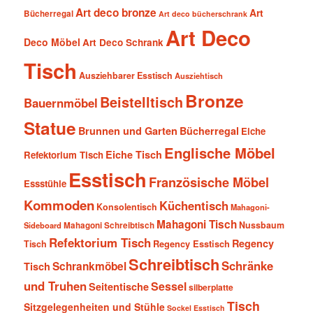
Art deco bronze
Art
Bücherregal
Art deco bücherschrank
Art Deco
Deco Möbel
Art Deco Schrank
Tisch
Ausziehbarer Esstisch
Ausziehtisch
Bronze
Beistelltisch
Bauernmöbel
Statue
Brunnen und Garten
Bücherregal
Eiche
Englische Möbel
Eiche Tisch
Refektorium Tisch
Esstisch
Französische Möbel
Essstühle
Kommoden
Küchentisch
Konsolentisch
Mahagoni-
Mahagoni Tisch
Nussbaum
Sideboard
Mahagoni Schreibtisch
Refektorium Tisch
Regency
Tisch
Regency Esstisch
Schreibtisch
Schränke
Schrankmöbel
Tisch
und Truhen
Sessel
Seitentische
silberplatte
Tisch
Sitzgelegenheiten und Stühle
Sockel Esstisch