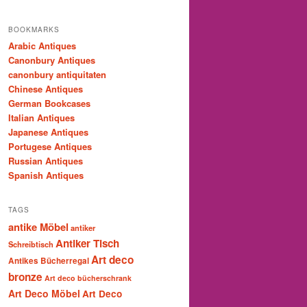
BOOKMARKS
Arabic Antiques
Canonbury Antiques
canonbury antiquitaten
Chinese Antiques
German Bookcases
Italian Antiques
Japanese Antiques
Portugese Antiques
Russian Antiques
Spanish Antiques
TAGS
antike Möbel
antiker
Antiker Tisch
Schreibtisch
Art deco
Antikes Bücherregal
bronze
Art deco bücherschrank
Art Deco Möbel
Art Deco