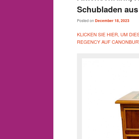
Schubladen aus
Posted on
December 18, 2023
KLICKEN SIE HIER, UM D
REGENCY AUF CANONBURY