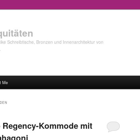
quitäten
ke Schreibtische, Bronzen und Innenarchitektur von
…
t Me
DEN
e Regency-Kommode mit
ahagoni