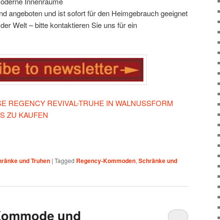
 moderne Innenräume
d angeboten und ist sofort für den Heimgebrauch geeignet
er Welt – bitte kontaktieren Sie uns für ein
IESE REGENCY REVIVAL-TRUHE IN WALNUSSFORM
S ZU KAUFEN
hränke und Truhen
|
Tagged
Regency-Kommoden
,
Schränke und
 Kommode und