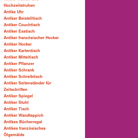
Hochzeitstruhen
Antike Uhr
Antiker Beistelltisch
Antiker Couchtisch
Antiker Esstisch
Antiker französischer Hocker
Antiker Hocker
Antiker Kartentisch
Antiker Mitteltisch
Antiker Pflanzer
Antiker Schrank
Antiker Schreibtisch
Antiker Seitenständer für
Zeitschriften
Antiker Spiegel
Antiker Stuhl
Antiker Tisch
Antiker Wandteppich
Antikes Bücherregal
Antikes französisches
Ölgemälde