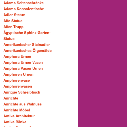
Adams Seitenschränke
Adams-Konsolentische
Adler Statue
Affe Statue
Affen-Trupp
Ägyptische Sphinx-Garten-
Statue
Amerikanischer Steinadler
Amerikanisches Ölgemälde
Amphora Urnen
Amphora Urnen Vasen
Amphora Vasen Urnen
Amphoren Urnen
Amphorenvase
Amphorenvasen
Anitque Schreibtisch
Anrichte
Anrichte aus Walnuss
Anrichte Möbel
Antike Architektur
Antike Bänke