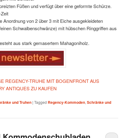
reizten Füßen und verfügt über eine geformte Schürze.
Zeit
e Anordnung von 2 über 3 mit Eiche ausgekleideten
 feinen Schwalbenschwänze) mit hübschen Ringgriffen aus
esteht aus stark gemasertem Mahagoniholz.
IESE REGENCY-TRUHE MIT BOGENFRONT AUS
Y ANTIQUES ZU KAUFEN
hränke und Truhen
|
Tagged
Regency-Kommoden
,
Schränke und
al Kommodenschubladen