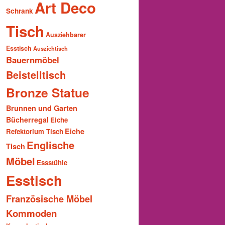
Art Deco
Schrank
Tisch
Ausziehbarer
Esstisch
Ausziehtisch
Bauernmöbel
Beistelltisch
Bronze Statue
Brunnen und Garten
Bücherregal
Eiche
Eiche
Refektorium Tisch
Englische
Tisch
Möbel
Essstühle
Esstisch
Französische Möbel
Kommoden