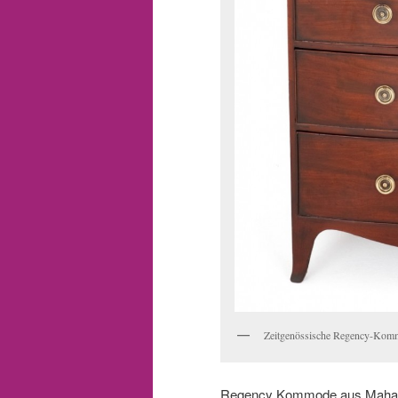
Zeitgenössische Regency-Kom
Regency Kommode aus Mahagon