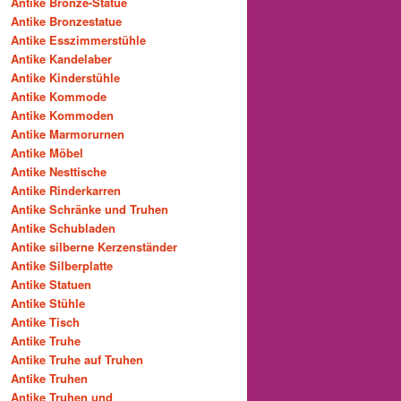
Antike Bronze-Statue
Antike Bronzestatue
Antike Esszimmerstühle
Antike Kandelaber
Antike Kinderstühle
Antike Kommode
Antike Kommoden
Antike Marmorurnen
Antike Möbel
Antike Nesttische
Antike Rinderkarren
Antike Schränke und Truhen
Antike Schubladen
Antike silberne Kerzenständer
Antike Silberplatte
Antike Statuen
Antike Stühle
Antike Tisch
Antike Truhe
Antike Truhe auf Truhen
Antike Truhen
Antike Truhen und