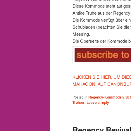
Diese Kommode steht auf gesp
Antike Truhe aus der Regency-
Die Kommode verfügt über ein
Schubladen (beachten Sie die
Messing.
Die Oberseite der Kommode b
KLICKEN SIE HIER, UM D
MAHAGONI AUF CANONBUR
Posted in
Regency-Kommoden
,
Sc
Truhen
|
Leave a reply
Regency Reviv