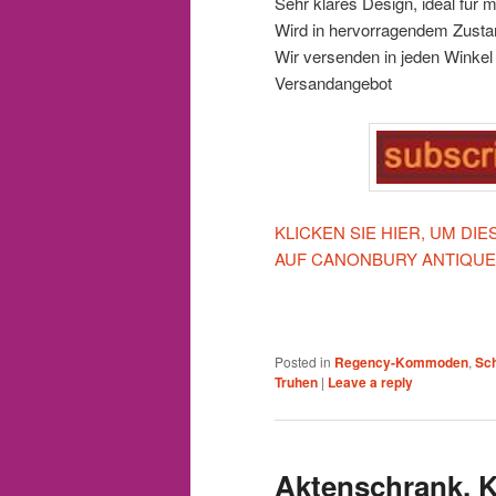
Sehr klares Design, ideal für
Wird in hervorragendem Zustan
Wir versenden in jeden Winkel d
Versandangebot
KLICKEN SIE HIER, UM D
AUF CANONBURY ANTIQUE
Posted in
Regency-Kommoden
,
Sc
Truhen
|
Leave a reply
Aktenschrank,