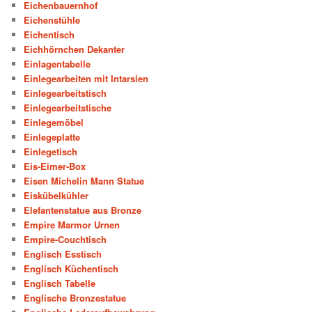
Eichenbauernhof
Eichenstühle
Eichentisch
Eichhörnchen Dekanter
Einlagentabelle
Einlegearbeiten mit Intarsien
Einlegearbeitstisch
Einlegearbeitstische
Einlegemöbel
Einlegeplatte
Einlegetisch
Eis-Eimer-Box
Eisen Michelin Mann Statue
Eiskübelkühler
Elefantenstatue aus Bronze
Empire Marmor Urnen
Empire-Couchtisch
Englisch Esstisch
Englisch Küchentisch
Englisch Tabelle
Englische Bronzestatue