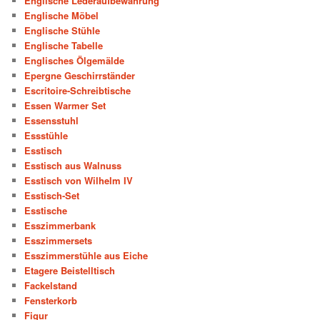
Englische Lederaufbewahrung
Englische Möbel
Englische Stühle
Englische Tabelle
Englisches Ölgemälde
Epergne Geschirrständer
Escritoire-Schreibtische
Essen Warmer Set
Essensstuhl
Essstühle
Esstisch
Esstisch aus Walnuss
Esstisch von Wilhelm IV
Esstisch-Set
Esstische
Esszimmerbank
Esszimmersets
Esszimmerstühle aus Eiche
Etagere Beistelltisch
Fackelstand
Fensterkorb
Figur