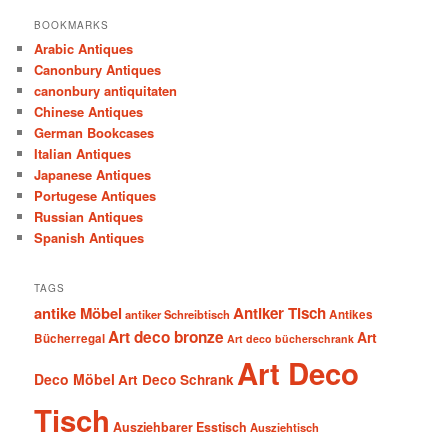
BOOKMARKS
Arabic Antiques
Canonbury Antiques
canonbury antiquitaten
Chinese Antiques
German Bookcases
Italian Antiques
Japanese Antiques
Portugese Antiques
Russian Antiques
Spanish Antiques
TAGS
antike Möbel
Antiker Tisch
antiker Schreibtisch
Antikes
Art deco bronze
Art
Bücherregal
Art deco bücherschrank
Art Deco
Deco Möbel
Art Deco Schrank
Tisch
Ausziehbarer Esstisch
Ausziehtisch