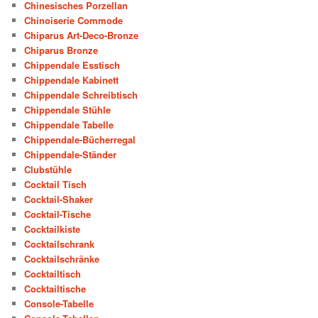
Chinesisches Porzellan
Chinoiserie Commode
Chiparus Art-Deco-Bronze
Chiparus Bronze
Chippendale Esstisch
Chippendale Kabinett
Chippendale Schreibtisch
Chippendale Stühle
Chippendale Tabelle
Chippendale-Bücherregal
Chippendale-Ständer
Clubstühle
Cocktail Tisch
Cocktail-Shaker
Cocktail-Tische
Cocktailkiste
Cocktailschrank
Cocktailschränke
Cocktailtisch
Cocktailtische
Console-Tabelle