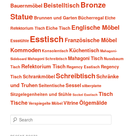
Bronze
Beistelltisch
Bauernmöbel
Statue
Brunnen und Garten
Bücherregal
Eiche
Englische Möbel
Eiche Tisch
Refektorium Tisch
Esstisch
Französische Möbel
Essstühle
Kommoden
Küchentisch
Konsolentisch
Mahagoni-
Mahagoni Tisch
Nussbaum
Sideboard
Mahagoni Schreibtisch
Refektorium Tisch
Regency
Tisch
Regency Esstisch
Schreibtisch
Schränke
Schrankmöbel
Tisch
und Truhen
Sessel
Seitentische
silberplatte
Tisch
Sitzgelegenheiten und Stühle
Sockel Esstisch
Tische
Ölgemälde
Vitrine
Verspiegelte Möbel
S
e
a
r