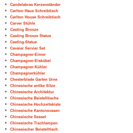
Candelabras Kerzenständer
Carlton Haus Schreibtisch
Carlton House Schreibtisch
Carver Stühle
Casting Bronze
Casting Bronze Statue
Casting-Statue
Cavaiar Servier Set
Champagner-Eimer
Champagner-Eiskübel
Champagner-Kühler
Champagnerkühler
Chesterblade Garten Urne
Chinesische antike Sitze
Chinesische Architektur
Chinesische Beistelltische
Chinesische Hochzeitskiste
Chinesische Kantonsvasen
Chinesische Sessel
Chinesische Tischlampen
Chinesischer Beistelltisch