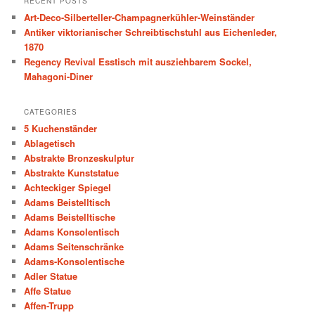
RECENT POSTS
c
Art-Deco-Silberteller-Champagnerkühler-Weinständer
h
Antiker viktorianischer Schreibtischstuhl aus Eichenleder,
1870
Regency Revival Esstisch mit ausziehbarem Sockel,
Mahagoni-Diner
CATEGORIES
5 Kuchenständer
Ablagetisch
Abstrakte Bronzeskulptur
Abstrakte Kunststatue
Achteckiger Spiegel
Adams Beistelltisch
Adams Beistelltische
Adams Konsolentisch
Adams Seitenschränke
Adams-Konsolentische
Adler Statue
Affe Statue
Affen-Trupp