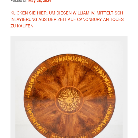
Posted on
May 28, 2024
KLICKEN SIE HIER, UM DIESEN WILLIAM IV. MITTELTISCH
INLAYIERUNG AUS DER ZEIT AUF CANONBURY ANTIQUES
ZU KAUFEN