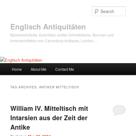
Sear
Englisch Antiquitäten
Bücherschränke, Essmöbel, antike Schreibtische, Bronzen und
Innenarchitektur von Canonbury Antiques, London …
Main
Home
About Me
Contact Me
Skip
Skip
menu
to
to
TAG ARCHIVES:
ANTIKER MITTELTISCH
primary
secondary
William IV. Mitteltisch mit
content
content
Intarsien aus der Zeit der
Antike