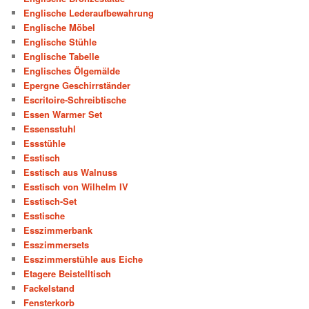
Englische Lederaufbewahrung
Englische Möbel
Englische Stühle
Englische Tabelle
Englisches Ölgemälde
Epergne Geschirrständer
Escritoire-Schreibtische
Essen Warmer Set
Essensstuhl
Essstühle
Esstisch
Esstisch aus Walnuss
Esstisch von Wilhelm IV
Esstisch-Set
Esstische
Esszimmerbank
Esszimmersets
Esszimmerstühle aus Eiche
Etagere Beistelltisch
Fackelstand
Fensterkorb