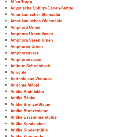
Affen-Trupp
Ägyptische Sphinx-Garten-Statue
Amerikanischer Steinadler
Amerikanisches Ölgemälde
Amphora Urnen
Amphora Urnen Vasen
Amphora Vasen Urnen
Amphoren Urnen
Amphorenvase
Amphorenvasen
Anitque Schreibtisch
Anrichte
Anrichte aus Walnuss
Anrichte Möbel
Antike Architektur
Antike Bänke
Antike Bronze-Statue
Antike Bronzestatue
Antike Esszimmerstühle
Antike Kandelaber
Antike Kinderstühle
Antike Kommode