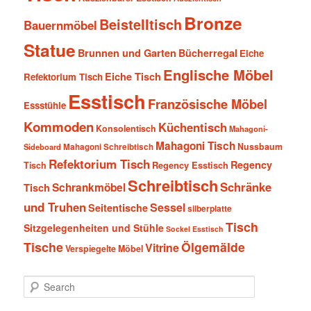
Bronze
Beistelltisch
Bauernmöbel
Statue
Brunnen und Garten
Bücherregal
Eiche
Englische Möbel
Eiche Tisch
Refektorium Tisch
Esstisch
Französische Möbel
Essstühle
Kommoden
Küchentisch
Konsolentisch
Mahagoni-
Mahagoni Tisch
Nussbaum
Sideboard
Mahagoni Schreibtisch
Refektorium Tisch
Regency
Tisch
Regency Esstisch
Schreibtisch
Schränke
Schrankmöbel
Tisch
und Truhen
Sessel
Seitentische
silberplatte
Tisch
Sitzgelegenheiten und Stühle
Sockel Esstisch
Tische
Ölgemälde
Vitrine
Verspiegelte Möbel
S
e
a