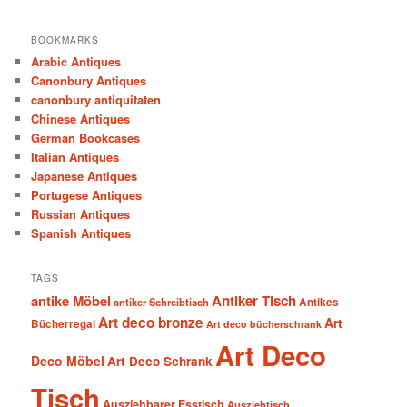
BOOKMARKS
Arabic Antiques
Canonbury Antiques
canonbury antiquitaten
Chinese Antiques
German Bookcases
Italian Antiques
Japanese Antiques
Portugese Antiques
Russian Antiques
Spanish Antiques
TAGS
antike Möbel
Antiker Tisch
antiker Schreibtisch
Antikes
Art deco bronze
Art
Bücherregal
Art deco bücherschrank
Art Deco
Deco Möbel
Art Deco Schrank
Tisch
Ausziehbarer Esstisch
Ausziehtisch