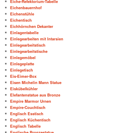
Eiche-Refektorium-Tabelle
Eichenbauernhof
Eichenstühle
Eichentisch
Eichhörnchen Dekanter
Einlagentabelle
Einlegearbeiten mit Intarsien
Einlegearbeitstisch
Einlegearbeitstische
Einlegemöbel
Einlegeplatte
Einlegetisch
Eis-Eimer-Box
Eisen Michelin Mann Statue
Eiskübelkühler
Elefantenstatue aus Bronze
Empire Marmor Urnen
Empire-Couchtisch
Englisch Esstisch
Englisch Küchentisch
Englisch Tabelle
Englische Bronzestatue