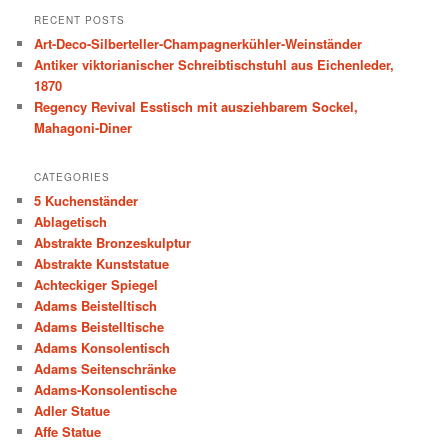
r
RECENT POSTS
c
Art-Deco-Silberteller-Champagnerkühler-Weinständer
h
Antiker viktorianischer Schreibtischstuhl aus Eichenleder,
1870
Regency Revival Esstisch mit ausziehbarem Sockel,
Mahagoni-Diner
CATEGORIES
5 Kuchenständer
Ablagetisch
Abstrakte Bronzeskulptur
Abstrakte Kunststatue
Achteckiger Spiegel
Adams Beistelltisch
Adams Beistelltische
Adams Konsolentisch
Adams Seitenschränke
Adams-Konsolentische
Adler Statue
Affe Statue