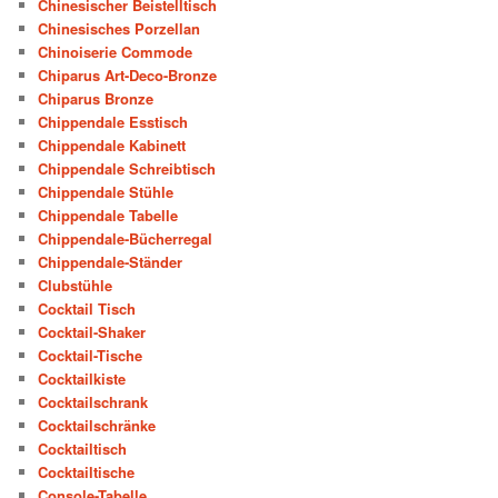
Chinesischer Beistelltisch
Chinesisches Porzellan
Chinoiserie Commode
Chiparus Art-Deco-Bronze
Chiparus Bronze
Chippendale Esstisch
Chippendale Kabinett
Chippendale Schreibtisch
Chippendale Stühle
Chippendale Tabelle
Chippendale-Bücherregal
Chippendale-Ständer
Clubstühle
Cocktail Tisch
Cocktail-Shaker
Cocktail-Tische
Cocktailkiste
Cocktailschrank
Cocktailschränke
Cocktailtisch
Cocktailtische
Console-Tabelle