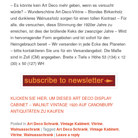
– Es könnte kein Art Deco mehr geben, wenn es versucht
würde?
– Wunderschöne Art-Deco-Vitrine
– Blondes Birkenholz
und dunkleres Walnussholz sorgen für einen tollen Kontrast
– Für
alle, die versuchen, diese Stimmung der 1920er Jahre zu
erreichen, ist dies der brüllende Keks der zwanziger Jahre
– Wird
in hervorragender Form angeboten und ist sofort für den
Heimgebrauch bereit
– Wir versenden in jede Ecke des Planeten
– bitte kontaktieren Sie uns für ein Versandangebot. Die Maße
sind in Zoll (CM) angegeben.
Breite x Tiefe x Höhe
53 (134) x 12
(30) x 50 (127) WH
KLICKEN SIE HIER, UM DIESES ART DECO DISPLAY
CABINET – WALNUT VINTAGE 1920 AUF CANONBURY
ANTIQUITÄTEN ZU KAUFEN
Posted in
Art Deco Schrank
,
Vintage Kabinett
,
Vitrine
,
Walnussschrank
|
Tagged
Art Deco Schrank
,
Vintage Kabinett
,
Vitrine
,
Walnussschrank
|
Leave a reply