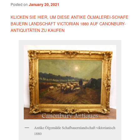
Posted on
January 20, 2021
KLICKEN SIE HIER, UM DIESE ANTIKE ÖLMALEREI-SCHAFE
BAUERN LANDSCHAFT VICTORIAN 1880 AUF CANONBURY-
ANTIQUITÄTEN ZU KAUFEN
Antike Ölgemälde Schafbauernlandschaft viktorianisch
1880