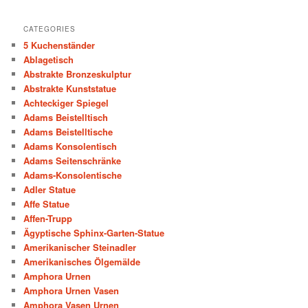
CATEGORIES
5 Kuchenständer
Ablagetisch
Abstrakte Bronzeskulptur
Abstrakte Kunststatue
Achteckiger Spiegel
Adams Beistelltisch
Adams Beistelltische
Adams Konsolentisch
Adams Seitenschränke
Adams-Konsolentische
Adler Statue
Affe Statue
Affen-Trupp
Ägyptische Sphinx-Garten-Statue
Amerikanischer Steinadler
Amerikanisches Ölgemälde
Amphora Urnen
Amphora Urnen Vasen
Amphora Vasen Urnen