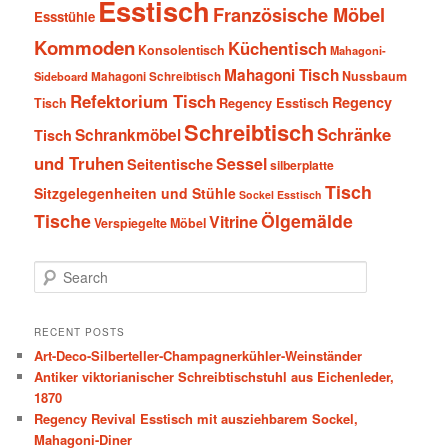
Esstisch
Französische Möbel
Essstühle
Kommoden
Küchentisch
Konsolentisch
Mahagoni-
Mahagoni Tisch
Nussbaum
Sideboard
Mahagoni Schreibtisch
Refektorium Tisch
Regency
Tisch
Regency Esstisch
Schreibtisch
Schränke
Schrankmöbel
Tisch
und Truhen
Sessel
Seitentische
silberplatte
Tisch
Sitzgelegenheiten und Stühle
Sockel Esstisch
Tische
Ölgemälde
Vitrine
Verspiegelte Möbel
S
e
a
r
RECENT POSTS
c
Art-Deco-Silberteller-Champagnerkühler-Weinständer
h
Antiker viktorianischer Schreibtischstuhl aus Eichenleder,
1870
Regency Revival Esstisch mit ausziehbarem Sockel,
Mahagoni-Diner