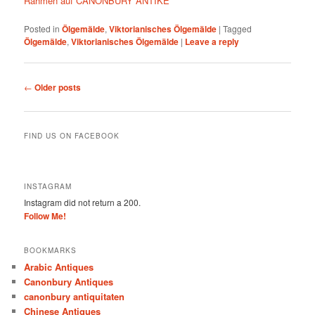
Rahmen auf CANONBURY ANTIKE
Posted in
Ölgemälde
,
Viktorianisches Ölgemälde
|
Tagged
Ölgemälde
,
Viktorianisches Ölgemälde
|
Leave a reply
Post
←
Older posts
navigation
FIND US ON FACEBOOK
INSTAGRAM
Instagram did not return a 200.
Follow Me!
BOOKMARKS
Arabic Antiques
Canonbury Antiques
canonbury antiquitaten
Chinese Antiques