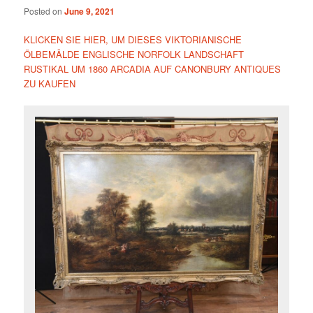
Posted on
June 9, 2021
KLICKEN SIE HIER, UM DIESES VIKTORIANISCHE
ÖLBEMÄLDE ENGLISCHE NORFOLK LANDSCHAFT
RUSTIKAL UM 1860 ARCADIA AUF CANONBURY ANTIQUES
ZU KAUFEN