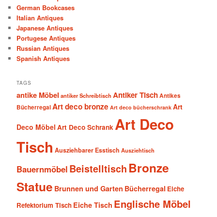
German Bookcases
Italian Antiques
Japanese Antiques
Portugese Antiques
Russian Antiques
Spanish Antiques
TAGS
antike Möbel
Antiker Tisch
antiker Schreibtisch
Antikes
Art deco bronze
Art
Bücherregal
Art deco bücherschrank
Art Deco
Deco Möbel
Art Deco Schrank
Tisch
Ausziehbarer Esstisch
Ausziehtisch
Bronze
Beistelltisch
Bauernmöbel
Statue
Brunnen und Garten
Bücherregal
Eiche
Englische Möbel
Eiche Tisch
Refektorium Tisch