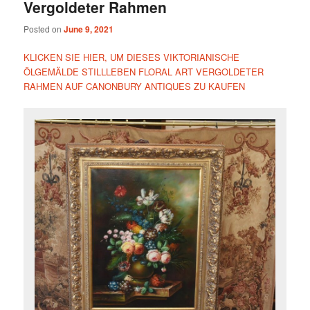
Vergoldeter Rahmen
Posted on
June 9, 2021
KLICKEN SIE HIER, UM DIESES VIKTORIANISCHE
ÖLGEMÄLDE STILLLEBEN FLORAL ART VERGOLDETER
RAHMEN AUF CANONBURY ANTIQUES ZU KAUFEN