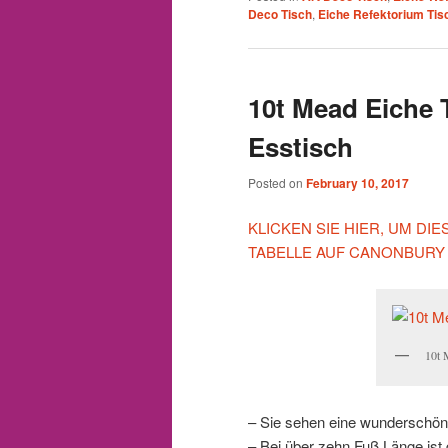
Deco Tisch
,
Eiche Refektorium Tis
10t Mead Eiche 
Esstisch
Posted on
February 10, 2017
KLICKEN SIE HIER, UM DI
TABELLE AUF CANONBURY
10t 
– Sie sehen eine wunderschön
– Bei über zehn Fuß Länge ist 