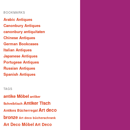
BOOKMARKS
Arabic Antiques
Canonbury Antiques
canonbury antiquitaten
Chinese Antiques
German Bookcases
Italian Antiques
Japanese Antiques
Portugese Antiques
Russian Antiques
Spanish Antiques
TAGS
antike Möbel
antiker
Antiker Tisch
Schreibtisch
Art deco
Antikes Bücherregal
bronze
Art deco bücherschrank
Art Deco Möbel
Art Deco