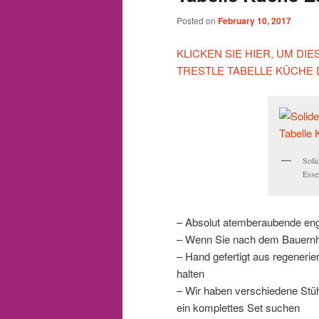
Posted on
February 10, 2017
KLICKEN SIE HIER, UM DI
TRESTLE TABELLE KÜCHE 
Soli
Esse
– Absolut atemberaubende engl
– Wenn Sie nach dem Bauernha
– Hand gefertigt aus regenerier
halten
– Wir haben verschiedene Stüh
ein komplettes Set suchen