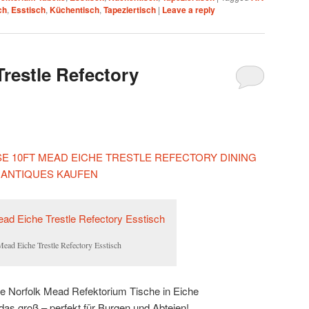
ch
,
Esstisch
,
Küchentisch
,
Tapeziertisch
|
Leave a reply
Trestle Refectory
ESE 10FT MEAD EICHE TRESTLE REFECTORY DINING
 ANTIQUES KAUFEN
Mead Eiche Trestle Refectory Esstisch
e Norfolk Mead Refektorium Tische in Eiche
das groß – perfekt für Burgen und Abteien!