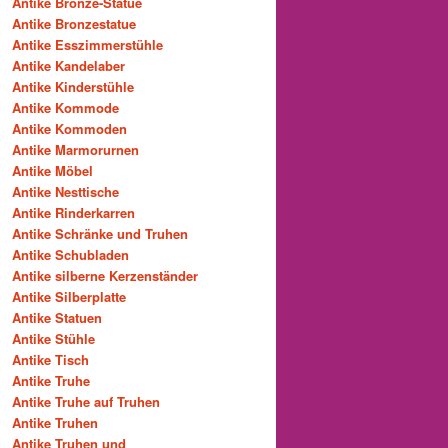
Antike Bronze-Statue
Antike Bronzestatue
Antike Esszimmerstühle
Antike Kandelaber
Antike Kinderstühle
Antike Kommode
Antike Kommoden
Antike Marmorurnen
Antike Möbel
Antike Nesttische
Antike Rinderkarren
Antike Schränke und Truhen
Antike Schubladen
Antike silberne Kerzenständer
Antike Silberplatte
Antike Statuen
Antike Stühle
Antike Tisch
Antike Truhe
Antike Truhe auf Truhen
Antike Truhen
Antike Truhen und