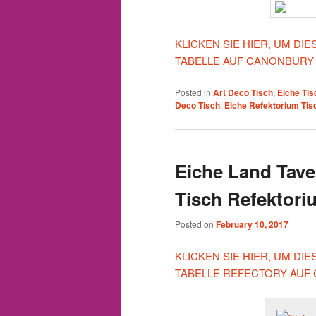
KLICKEN SIE HIER, UM DI
TABELLE AUF CANONBURY
Posted in
Art Deco Tisch
,
Eiche Tis
Deco Tisch
,
Eiche Refektorium Tis
Eiche Land Tave
Tisch Refektori
Posted on
February 10, 2017
KLICKEN SIE HIER, UM D
TABELLE REFECTORY AUF