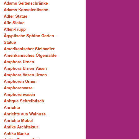
Adams Seitenschränke
Adams-Konsolentische
Adler Statue
Affe Statue
Affen-Trupp
Ägyptische Sphinx-Garten-
Statue
Amerikanischer Steinadler
Amerikanisches Ölgemälde
Amphora Urnen
Amphora Urnen Vasen
Amphora Vasen Urnen
Amphoren Urnen
Amphorenvase
Amphorenvasen
Anitque Schreibtisch
Anrichte
Anrichte aus Walnuss
Anrichte Möbel
Antike Architektur
Antike Bänke