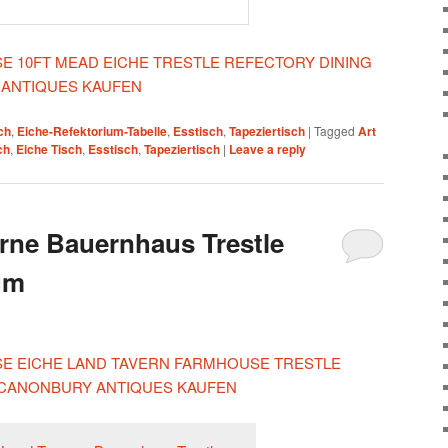
ESE 10FT MEAD EICHE TRESTLE REFECTORY DINING
 ANTIQUES KAUFEN
ch
,
Eiche-Refektorium-Tabelle
,
Esstisch
,
Tapeziertisch
|
Tagged
Art
ch
,
Eiche Tisch
,
Esstisch
,
Tapeziertisch
|
Leave a reply
rne Bauernhaus Trestle
um
IESE EICHE LAND TAVERN FARMHOUSE TRESTLE
 CANONBURY ANTIQUES KAUFEN