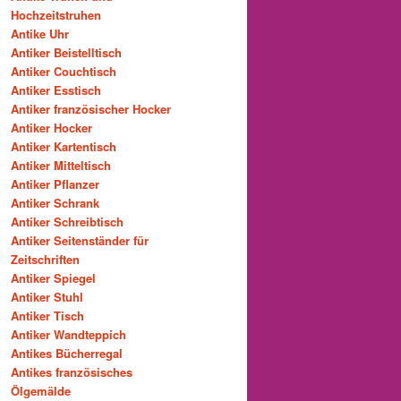
Hochzeitstruhen
Antike Uhr
Antiker Beistelltisch
Antiker Couchtisch
Antiker Esstisch
Antiker französischer Hocker
Antiker Hocker
Antiker Kartentisch
Antiker Mitteltisch
Antiker Pflanzer
Antiker Schrank
Antiker Schreibtisch
Antiker Seitenständer für
Zeitschriften
Antiker Spiegel
Antiker Stuhl
Antiker Tisch
Antiker Wandteppich
Antikes Bücherregal
Antikes französisches
Ölgemälde