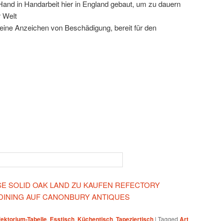
 Hand in Handarbeit hier in England gebaut, um zu dauern
r Welt
eine Anzeichen von Beschädigung, bereit für den
ESE SOLID OAK LAND ZU KAUFEN REFECTORY
DINING AUF CANONBURY ANTIQUES
ektorium-Tabelle
,
Esstisch
,
Küchentisch
,
Tapeziertisch
|
Tagged
Art