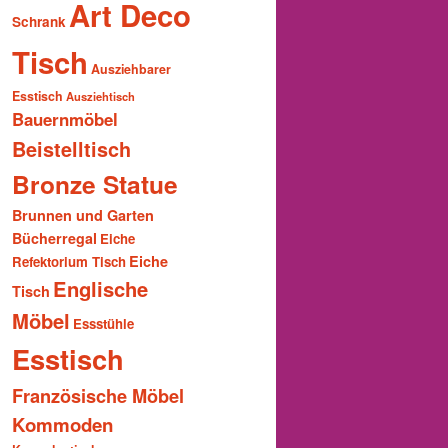
Art Deco
Schrank
Tisch
Ausziehbarer
Esstisch
Ausziehtisch
Bauernmöbel
Beistelltisch
Bronze Statue
Brunnen und Garten
Bücherregal
Eiche
Eiche
Refektorium Tisch
Englische
Tisch
Möbel
Essstühle
Esstisch
Französische Möbel
Kommoden