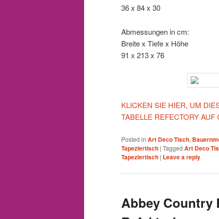
36 x 84 x 30
Abmessungen in cm:
Breite x Tiefe x Höhe
91 x 213 x 76
KLICKEN SIE HIER, UM D
TABELLE REFECTORY AUF
Posted in
Art Deco Tisch
,
Bauernm
Tapeziertisch
|
Tagged
Art Deco Ti
Tapeziertisch
|
Leave a reply
Abbey Country E