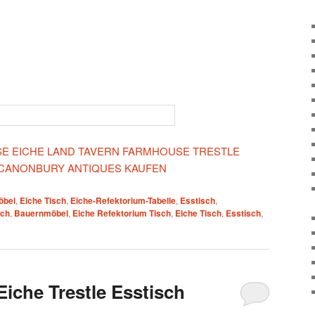
IESE EICHE LAND TAVERN FARMHOUSE TRESTLE
 CANONBURY ANTIQUES KAUFEN
öbel
,
Eiche Tisch
,
Eiche-Refektorium-Tabelle
,
Esstisch
,
sch
,
Bauernmöbel
,
Eiche Refektorium Tisch
,
Eiche Tisch
,
Esstisch
,
iche Trestle Esstisch