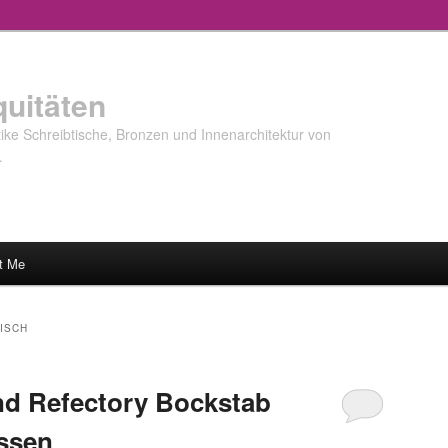
quitäten
ke Schreibtische, Bronzen und Innenarchitektur von
…
t Me
ISCH
nd Refectory Bockstab
ssen