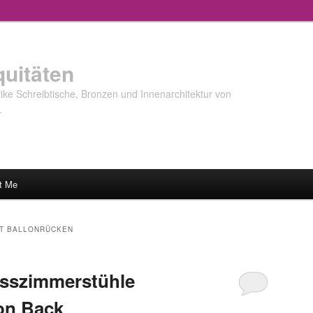
quitäten
ke Schreibtische, Bronzen und Innenarchitektur von
…
t Me
IT BALLONRÜCKEN
Esszimmerstühle
on Back