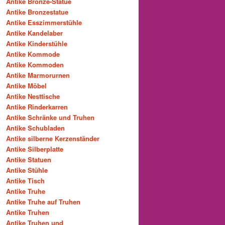
Antike Bronze-Statue
Antike Bronzestatue
Antike Esszimmerstühle
Antike Kandelaber
Antike Kinderstühle
Antike Kommode
Antike Kommoden
Antike Marmorurnen
Antike Möbel
Antike Nesttische
Antike Rinderkarren
Antike Schränke und Truhen
Antike Schubladen
Antike silberne Kerzenständer
Antike Silberplatte
Antike Statuen
Antike Stühle
Antike Tisch
Antike Truhe
Antike Truhe auf Truhen
Antike Truhen
Antike Truhen und