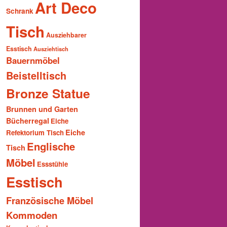
Art Deco
Schrank
Tisch
Ausziehbarer
Esstisch
Ausziehtisch
Bauernmöbel
Beistelltisch
Bronze Statue
Brunnen und Garten
Bücherregal
Eiche
Eiche
Refektorium Tisch
Englische
Tisch
Möbel
Essstühle
Esstisch
Französische Möbel
Kommoden