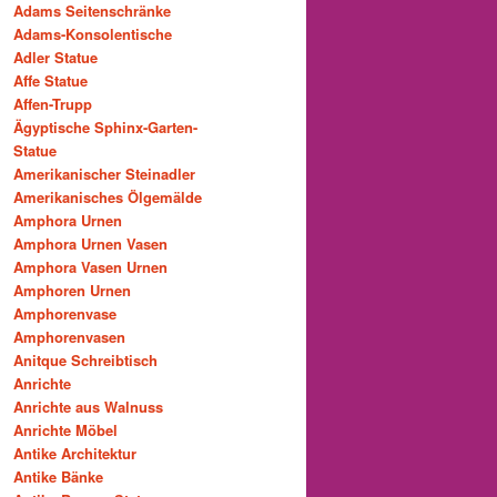
Adams Seitenschränke
Adams-Konsolentische
Adler Statue
Affe Statue
Affen-Trupp
Ägyptische Sphinx-Garten-
Statue
Amerikanischer Steinadler
Amerikanisches Ölgemälde
Amphora Urnen
Amphora Urnen Vasen
Amphora Vasen Urnen
Amphoren Urnen
Amphorenvase
Amphorenvasen
Anitque Schreibtisch
Anrichte
Anrichte aus Walnuss
Anrichte Möbel
Antike Architektur
Antike Bänke