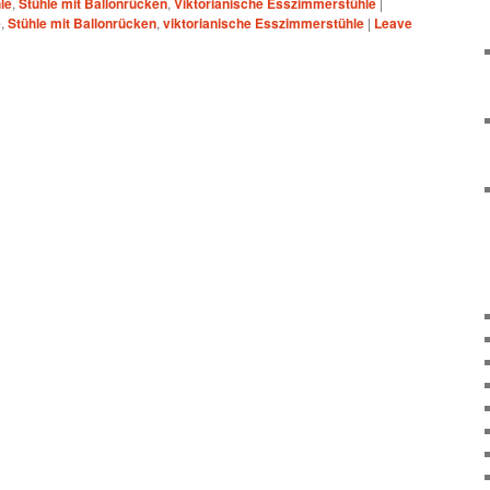
le
,
Stühle mit Ballonrücken
,
Viktorianische Esszimmerstühle
|
e
,
Stühle mit Ballonrücken
,
viktorianische Esszimmerstühle
|
Leave