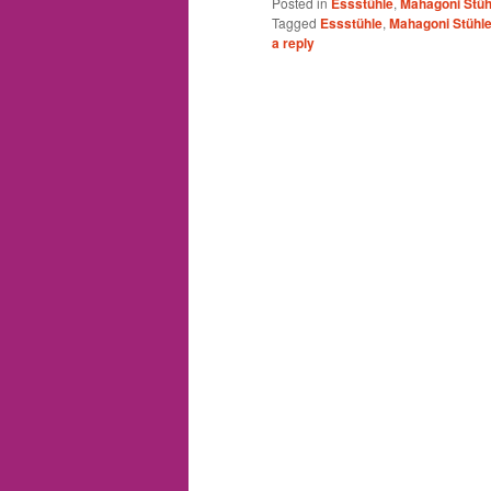
Posted in
Essstühle
,
Mahagoni Stüh
Tagged
Essstühle
,
Mahagoni Stühl
a reply