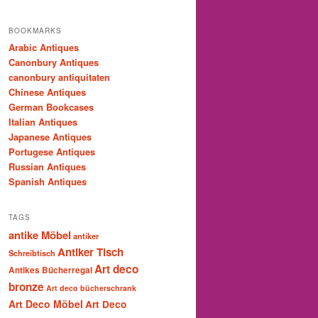
BOOKMARKS
Arabic Antiques
Canonbury Antiques
canonbury antiquitaten
Chinese Antiques
German Bookcases
Italian Antiques
Japanese Antiques
Portugese Antiques
Russian Antiques
Spanish Antiques
TAGS
antike Möbel
antiker
Antiker Tisch
Schreibtisch
Art deco
Antikes Bücherregal
bronze
Art deco bücherschrank
Art Deco Möbel
Art Deco