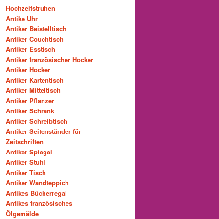
Hochzeitstruhen
Antike Uhr
Antiker Beistelltisch
Antiker Couchtisch
Antiker Esstisch
Antiker französischer Hocker
Antiker Hocker
Antiker Kartentisch
Antiker Mitteltisch
Antiker Pflanzer
Antiker Schrank
Antiker Schreibtisch
Antiker Seitenständer für
Zeitschriften
Antiker Spiegel
Antiker Stuhl
Antiker Tisch
Antiker Wandteppich
Antikes Bücherregal
Antikes französisches
Ölgemälde