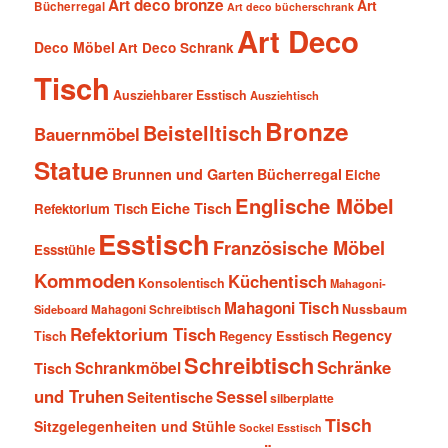
Art deco bronze
Art
Bücherregal
Art deco bücherschrank
Art Deco
Deco Möbel
Art Deco Schrank
Tisch
Ausziehbarer Esstisch
Ausziehtisch
Bronze
Beistelltisch
Bauernmöbel
Statue
Brunnen und Garten
Bücherregal
Eiche
Englische Möbel
Eiche Tisch
Refektorium Tisch
Esstisch
Französische Möbel
Essstühle
Kommoden
Küchentisch
Konsolentisch
Mahagoni-
Mahagoni Tisch
Nussbaum
Sideboard
Mahagoni Schreibtisch
Refektorium Tisch
Regency
Tisch
Regency Esstisch
Schreibtisch
Schränke
Schrankmöbel
Tisch
und Truhen
Sessel
Seitentische
silberplatte
Tisch
Sitzgelegenheiten und Stühle
Sockel Esstisch