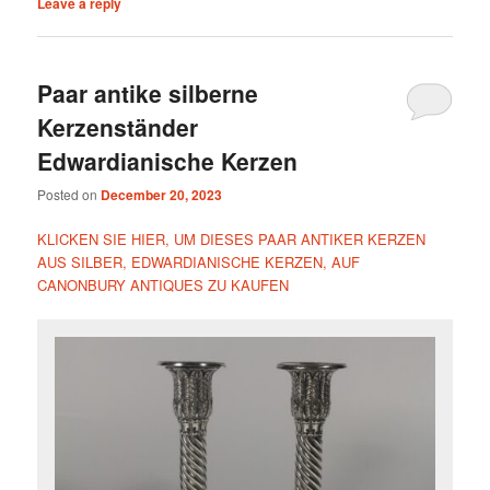
Leave a reply
Paar antike silberne
Kerzenständer
Edwardianische Kerzen
Posted on
December 20, 2023
KLICKEN SIE HIER, UM DIESES PAAR ANTIKER KERZEN
AUS SILBER, EDWARDIANISCHE KERZEN, AUF
CANONBURY ANTIQUES ZU KAUFEN