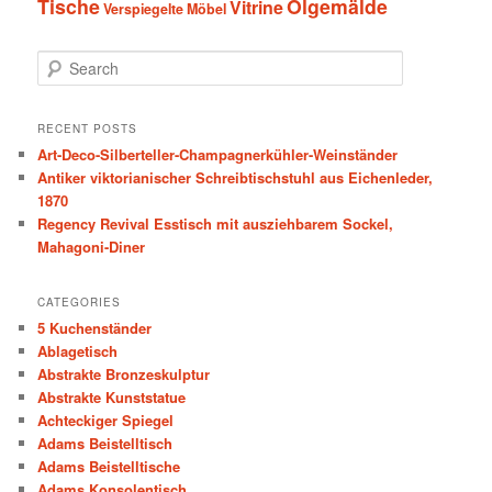
Tische
Ölgemälde
Vitrine
Verspiegelte Möbel
S
e
a
r
RECENT POSTS
c
Art-Deco-Silberteller-Champagnerkühler-Weinständer
h
Antiker viktorianischer Schreibtischstuhl aus Eichenleder,
1870
Regency Revival Esstisch mit ausziehbarem Sockel,
Mahagoni-Diner
CATEGORIES
5 Kuchenständer
Ablagetisch
Abstrakte Bronzeskulptur
Abstrakte Kunststatue
Achteckiger Spiegel
Adams Beistelltisch
Adams Beistelltische
Adams Konsolentisch