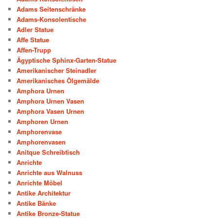
Adams Seitenschränke
Adams-Konsolentische
Adler Statue
Affe Statue
Affen-Trupp
Ägyptische Sphinx-Garten-Statue
Amerikanischer Steinadler
Amerikanisches Ölgemälde
Amphora Urnen
Amphora Urnen Vasen
Amphora Vasen Urnen
Amphoren Urnen
Amphorenvase
Amphorenvasen
Anitque Schreibtisch
Anrichte
Anrichte aus Walnuss
Anrichte Möbel
Antike Architektur
Antike Bänke
Antike Bronze-Statue