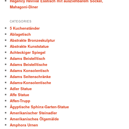
Regency Revival Esstisch mit ausziehbarem Sockel,
Mahagoni-Diner
CATEGORIES
5 Kuchenständer
Ablagetisch
Abstrakte Bronzeskulptur
Abstrakte Kunststatue
Achteckiger Spiegel
Adams Beistelltisch
Adams Beistelltische
Adams Konsolentisch
Adams Seitenschränke
Adams-Konsolentische
Adler Statue
Affe Statue
Affen-Trupp
Ägyptische Sphinx-Garten-Statue
Amerikanischer Steinadler
Amerikanisches Ölgemälde
Amphora Urnen