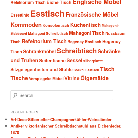
Englische Möbel
Eiche Tisch
Refektorium Tisch
Esstisch
Französische Möbel
Essstühle
Kommoden
Küchentisch
Konsolentisch
Mahagoni-
Mahagoni Tisch
Nussbaum
Sideboard
Mahagoni Schreibtisch
Refektorium Tisch
Regency
Tisch
Regency Esstisch
Schreibtisch
Schränke
Schrankmöbel
Tisch
und Truhen
Sessel
Seitentische
silberplatte
Tisch
Sitzgelegenheiten und Stühle
Sockel Esstisch
Tische
Ölgemälde
Vitrine
Verspiegelte Möbel
S
e
a
r
RECENT POSTS
c
Art-Deco-Silberteller-Champagnerkühler-Weinständer
h
Antiker viktorianischer Schreibtischstuhl aus Eichenleder,
1870