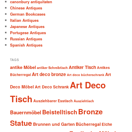
canonbury antiquitaten
Chinese Antiques
German Bookcases
Italian Antiques
Japanese Antiques
Portugese Antiques
Russian Antiques
Spanish Antiques
TAGS
antike Möbel
Antiker Tisch
antiker Schreibtisch
Antikes
Art deco bronze
Art
Bücherregal
Art deco bücherschrank
Art Deco
Deco Möbel
Art Deco Schrank
Tisch
Ausziehbarer Esstisch
Ausziehtisch
Bronze
Beistelltisch
Bauernmöbel
Statue
Brunnen und Garten
Bücherregal
Eiche