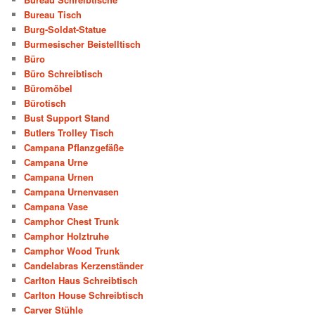
Bureau Tisch
Burg-Soldat-Statue
Burmesischer Beistelltisch
Büro
Büro Schreibtisch
Büromöbel
Bürotisch
Bust Support Stand
Butlers Trolley Tisch
Campana Pflanzgefäße
Campana Urne
Campana Urnen
Campana Urnenvasen
Campana Vase
Camphor Chest Trunk
Camphor Holztruhe
Camphor Wood Trunk
Candelabras Kerzenständer
Carlton Haus Schreibtisch
Carlton House Schreibtisch
Carver Stühle