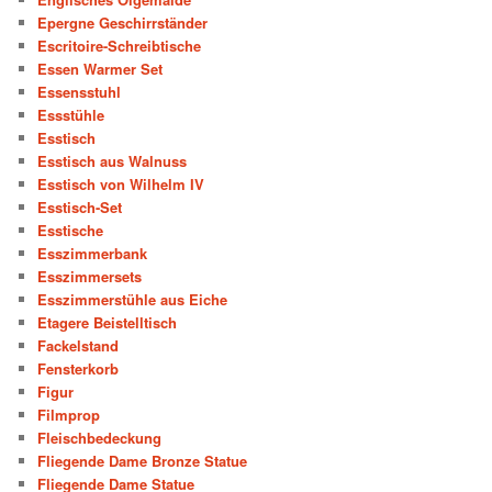
Epergne Geschirrständer
Escritoire-Schreibtische
Essen Warmer Set
Essensstuhl
Essstühle
Esstisch
Esstisch aus Walnuss
Esstisch von Wilhelm IV
Esstisch-Set
Esstische
Esszimmerbank
Esszimmersets
Esszimmerstühle aus Eiche
Etagere Beistelltisch
Fackelstand
Fensterkorb
Figur
Filmprop
Fleischbedeckung
Fliegende Dame Bronze Statue
Fliegende Dame Statue