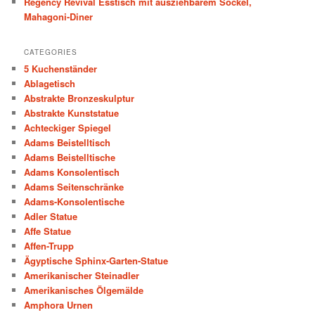
Regency Revival Esstisch mit ausziehbarem Sockel,
Mahagoni-Diner
CATEGORIES
5 Kuchenständer
Ablagetisch
Abstrakte Bronzeskulptur
Abstrakte Kunststatue
Achteckiger Spiegel
Adams Beistelltisch
Adams Beistelltische
Adams Konsolentisch
Adams Seitenschränke
Adams-Konsolentische
Adler Statue
Affe Statue
Affen-Trupp
Ägyptische Sphinx-Garten-Statue
Amerikanischer Steinadler
Amerikanisches Ölgemälde
Amphora Urnen