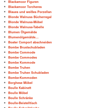
Blackamoor Figuren
Blackamoor Torcheres
Blaues und weißes Porzellan
Blonde Walnuss Bücherregal
Blonde Walnuss-Möbel
Blonde Walnuss-Tabelle
Blumen Ölgemälde
Blumenölgemälde…
Boater Comport abschneiden
Bombe Brustschubladen
Bombe Commode
Bombe Commodes
Bombe Kommode
Bombe Truhen
Bombe Truhen Schubladen
Bombe-Kommoden
Borghese Möbel
Boulle Kabinett
Boulle Möbel
Boulle Schränke
Boulle-Beistelltisch
Boulle-Schreibtische