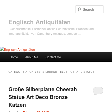
Sear
Englisch Antiquitäten
Bücherschränke, Essmöbel, antike Schreibtische, Bronzen und
Innenarchitektur von Canonbury Antiques, London …
Main
Home
About Me
Contact Me
Skip
Skip
menu
to
to
CATEGORY ARCHIVES:
SILBERNE TELLER GEPARD-STATUE
primary
secondary
Große Silberplatte Cheetah
content
content
Statue Art Deco Bronze
Katzen