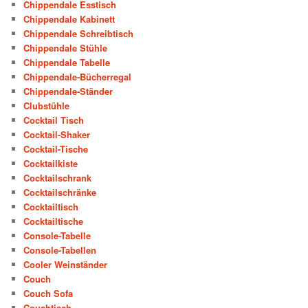
Chippendale Esstisch
Chippendale Kabinett
Chippendale Schreibtisch
Chippendale Stühle
Chippendale Tabelle
Chippendale-Bücherregal
Chippendale-Ständer
Clubstühle
Cocktail Tisch
Cocktail-Shaker
Cocktail-Tische
Cocktailkiste
Cocktailschrank
Cocktailschränke
Cocktailtisch
Cocktailtische
Console-Tabelle
Console-Tabellen
Cooler Weinständer
Couch
Couch Sofa
Couchtisch