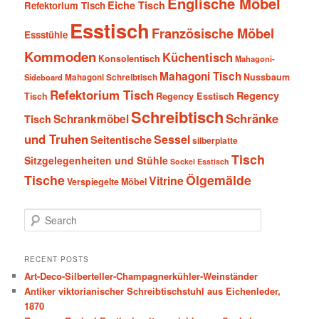
Englische Möbel
Eiche Tisch
Refektorium Tisch
Esstisch
Französische Möbel
Essstühle
Kommoden
Küchentisch
Konsolentisch
Mahagoni-
Mahagoni Tisch
Nussbaum
Sideboard
Mahagoni Schreibtisch
Refektorium Tisch
Regency
Tisch
Regency Esstisch
Schreibtisch
Schränke
Schrankmöbel
Tisch
und Truhen
Sessel
Seitentische
silberplatte
Tisch
Sitzgelegenheiten und Stühle
Sockel Esstisch
Tische
Ölgemälde
Vitrine
Verspiegelte Möbel
S
e
a
r
RECENT POSTS
c
Art-Deco-Silberteller-Champagnerkühler-Weinständer
h
Antiker viktorianischer Schreibtischstuhl aus Eichenleder,
1870