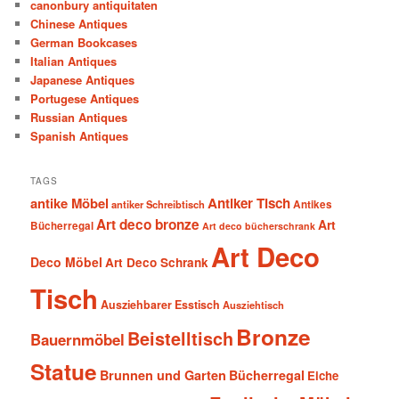
canonbury antiquitaten
Chinese Antiques
German Bookcases
Italian Antiques
Japanese Antiques
Portugese Antiques
Russian Antiques
Spanish Antiques
TAGS
antike Möbel
Antiker Tisch
antiker Schreibtisch
Antikes
Art deco bronze
Art
Bücherregal
Art deco bücherschrank
Art Deco
Deco Möbel
Art Deco Schrank
Tisch
Ausziehbarer Esstisch
Ausziehtisch
Bronze
Beistelltisch
Bauernmöbel
Statue
Brunnen und Garten
Bücherregal
Eiche