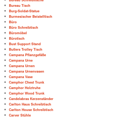
Bureau Tisch
Burg-Soldat-Statue
Burmesischer Beistelltisch
Büro
Büro Schreibtisch
Büromöbel
Bürotisch
Bust Support Stand
Butlers Trolley Tisch
Campana Pflanzgefäße
Campana Urne
Campana Urnen
Campana Urnenvasen
Campana Vase
Camphor Chest Trunk
Camphor Holztruhe
Camphor Wood Trunk
Candelabras Kerzenständer
Carlton Haus Schreibtisch
Carlton House Schreibtisch
Carver Stühle