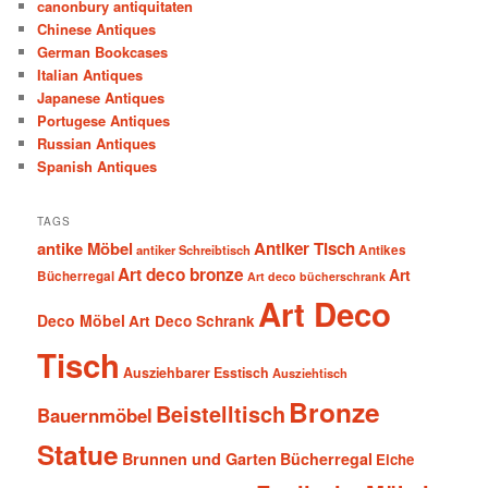
canonbury antiquitaten
Chinese Antiques
German Bookcases
Italian Antiques
Japanese Antiques
Portugese Antiques
Russian Antiques
Spanish Antiques
TAGS
antike Möbel
Antiker Tisch
antiker Schreibtisch
Antikes
Art deco bronze
Art
Bücherregal
Art deco bücherschrank
Art Deco
Deco Möbel
Art Deco Schrank
Tisch
Ausziehbarer Esstisch
Ausziehtisch
Bronze
Beistelltisch
Bauernmöbel
Statue
Brunnen und Garten
Bücherregal
Eiche