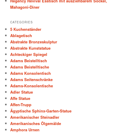
Regency Revival Esstisch mit ausziehbarem Sockel,
Mahagoni-Diner
CATEGORIES
5 Kuchenständer
Ablagetisch
Abstrakte Bronzeskulptur
Abstrakte Kunststatue
Achteckiger Spiegel
Adams Beistelltisch
Adams Beistelltische
Adams Konsolentisch
Adams Seitenschränke
Adams-Konsolentische
Adler Statue
Affe Statue
Affen-Trupp
Ägyptische Sphinx-Garten-Statue
Amerikanischer Steinadler
Amerikanisches Ölgemälde
Amphora Urnen