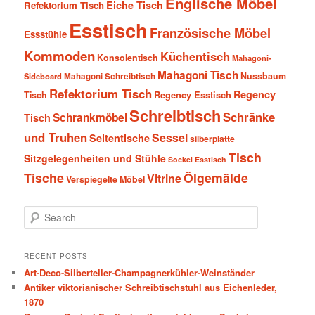
Englische Möbel
Eiche Tisch
Refektorium Tisch
Esstisch
Französische Möbel
Essstühle
Kommoden
Küchentisch
Konsolentisch
Mahagoni-
Mahagoni Tisch
Nussbaum
Sideboard
Mahagoni Schreibtisch
Refektorium Tisch
Regency
Tisch
Regency Esstisch
Schreibtisch
Schränke
Schrankmöbel
Tisch
und Truhen
Sessel
Seitentische
silberplatte
Tisch
Sitzgelegenheiten und Stühle
Sockel Esstisch
Tische
Ölgemälde
Vitrine
Verspiegelte Möbel
S
e
a
r
RECENT POSTS
c
Art-Deco-Silberteller-Champagnerkühler-Weinständer
h
Antiker viktorianischer Schreibtischstuhl aus Eichenleder,
1870