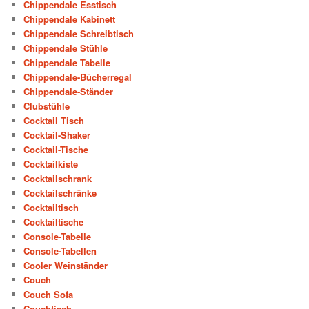
Chippendale Esstisch
Chippendale Kabinett
Chippendale Schreibtisch
Chippendale Stühle
Chippendale Tabelle
Chippendale-Bücherregal
Chippendale-Ständer
Clubstühle
Cocktail Tisch
Cocktail-Shaker
Cocktail-Tische
Cocktailkiste
Cocktailschrank
Cocktailschränke
Cocktailtisch
Cocktailtische
Console-Tabelle
Console-Tabellen
Cooler Weinständer
Couch
Couch Sofa
Couchtisch