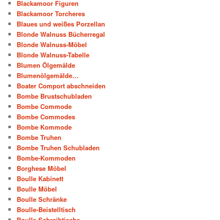
Blackamoor Figuren
Blackamoor Torcheres
Blaues und weißes Porzellan
Blonde Walnuss Bücherregal
Blonde Walnuss-Möbel
Blonde Walnuss-Tabelle
Blumen Ölgemälde
Blumenölgemälde…
Boater Comport abschneiden
Bombe Brustschubladen
Bombe Commode
Bombe Commodes
Bombe Kommode
Bombe Truhen
Bombe Truhen Schubladen
Bombe-Kommoden
Borghese Möbel
Boulle Kabinett
Boulle Möbel
Boulle Schränke
Boulle-Beistelltisch
Boulle-Schreibtische