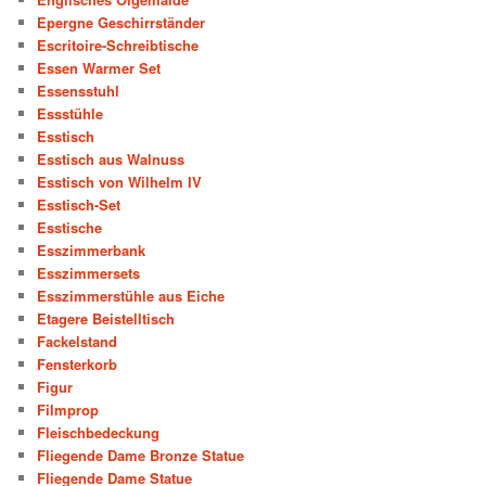
Epergne Geschirrständer
Escritoire-Schreibtische
Essen Warmer Set
Essensstuhl
Essstühle
Esstisch
Esstisch aus Walnuss
Esstisch von Wilhelm IV
Esstisch-Set
Esstische
Esszimmerbank
Esszimmersets
Esszimmerstühle aus Eiche
Etagere Beistelltisch
Fackelstand
Fensterkorb
Figur
Filmprop
Fleischbedeckung
Fliegende Dame Bronze Statue
Fliegende Dame Statue