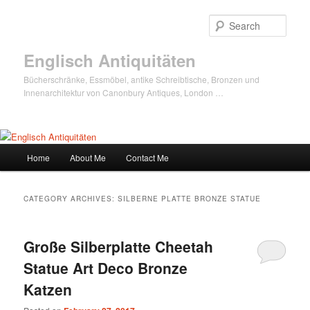
Sear
Englisch Antiquitäten
Bücherschränke, Essmöbel, antike Schreibtische, Bronzen und
Innenarchitektur von Canonbury Antiques, London …
Main
Home
About Me
Contact Me
Skip
Skip
menu
to
to
CATEGORY ARCHIVES:
SILBERNE PLATTE BRONZE STATUE
primary
secondary
Große Silberplatte Cheetah
content
content
Statue Art Deco Bronze
Katzen