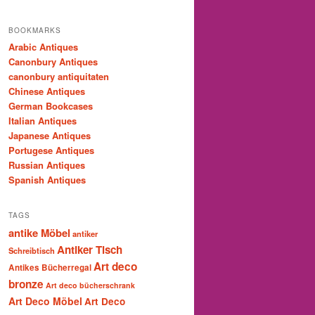
BOOKMARKS
Arabic Antiques
Canonbury Antiques
canonbury antiquitaten
Chinese Antiques
German Bookcases
Italian Antiques
Japanese Antiques
Portugese Antiques
Russian Antiques
Spanish Antiques
TAGS
antike Möbel
antiker
Antiker Tisch
Schreibtisch
Art deco
Antikes Bücherregal
bronze
Art deco bücherschrank
Art Deco Möbel
Art Deco