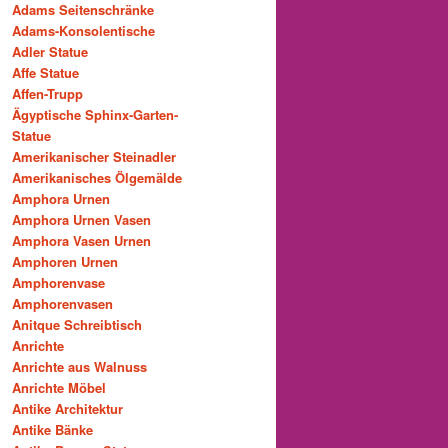
Adams Seitenschränke
Adams-Konsolentische
Adler Statue
Affe Statue
Affen-Trupp
Ägyptische Sphinx-Garten-
Statue
Amerikanischer Steinadler
Amerikanisches Ölgemälde
Amphora Urnen
Amphora Urnen Vasen
Amphora Vasen Urnen
Amphoren Urnen
Amphorenvase
Amphorenvasen
Anitque Schreibtisch
Anrichte
Anrichte aus Walnuss
Anrichte Möbel
Antike Architektur
Antike Bänke