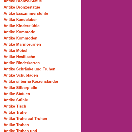
Antike Bronze-Statue
Antike Bronzestatue
Antike Esszimmerstühle
Antike Kandelaber
Antike Kinderstühle
Antike Kommode
Antike Kommoden
Antike Marmorurnen
Antike Möbel
Antike Nesttische
Antike Rinderkarren
Antike Schränke und Truhen
Antike Schubladen
Antike silberne Kerzenständer
Antike Silberplatte
Antike Statuen
Antike Stühle
Antike Tisch
Antike Truhe
Antike Truhe auf Truhen
Antike Truhen
Antike Truhen und