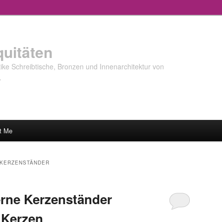
quitäten
ke Schreibtische, Bronzen und Innenarchitektur von
…
t Me
 KERZENSTÄNDER
berne Kerzenständer
 Kerzen