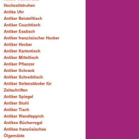
Hochzeitstruhen
Antike Uhr
Antiker Beistelltisch
Antiker Couchtisch
Antiker Esstisch
Antiker französischer Hocker
Antiker Hocker
Antiker Kartentisch
Antiker Mitteltisch
Antiker Pflanzer
Antiker Schrank
Antiker Schreibtisch
Antiker Seitenständer für
Zeitschriften
Antiker Spiegel
Antiker Stuhl
Antiker Tisch
Antiker Wandteppich
Antikes Bücherregal
Antikes französisches
Ölgemälde