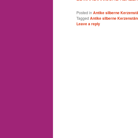
Posted in
Antike silberne Kerzenst
Tagged
Antike silberne Kerzenstän
Leave a reply