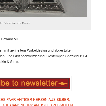
̈nder Edwardianische Kerzen
n Edward VII.
n mit geriffeltem Wirbeldesign und abgestuften
len- und Girlandenverzierung. Gestempelt Sheffield 1904.
akin & Sons.
ESES PAAR ANTIKER KERZEN AUS SILBER,
, AUF CANONBURY ANTIQUES ZU KAUFEN