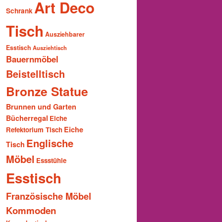
Art Deco
Schrank
Tisch
Ausziehbarer
Esstisch
Ausziehtisch
Bauernmöbel
Beistelltisch
Bronze Statue
Brunnen und Garten
Bücherregal
Eiche
Eiche
Refektorium Tisch
Englische
Tisch
Möbel
Essstühle
Esstisch
Französische Möbel
Kommoden