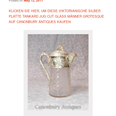
Posted on
May 12, 2017
KLICKEN SIE HIER, UM DIESE VIKTORIANISCHE SILBER
PLATTE TANKARD JUG CUT GLASS MÄNNER GROTESQUE
AUF CANONBURY ANTIQUES KAUFEN