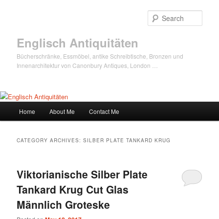
Sear
Englisch Antiquitäten
Bücherschränke, Essmöbel, antike Schreibtische, Bronzen und
Innenarchitektur von Canonbury Antiques, London …
Main
Home
About Me
Contact Me
Skip
Skip
menu
to
to
CATEGORY ARCHIVES:
SILBER PLATE TANKARD KRUG
primary
secondary
Viktorianische Silber Plate
content
content
Tankard Krug Cut Glas
Männlich Groteske