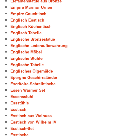
Elefantenstatue aus Bronze
Empire Marmor Urnen
Empire-Couchtisch
Englisch Esstisch
Englisch Küchentisch
Englisch Tabelle
Englische Bronzestatue
Englische Lederaufbewahrung
Englische Möbel
Englische Stühle
Englische Tabelle
Englisches Ölgemälde
Epergne Geschirrständer
Escritoire-Schreibtische
Essen Warmer Set
Essensstuhl
Essstühle
Esstisch
Esstisch aus Walnuss
Esstisch von Wilhelm IV
Esstisch-Set
Esstische