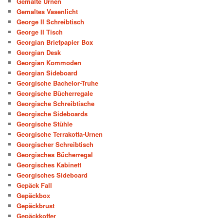
Gemalte Urnen
Gemaltes Vasenlicht
George II Schreibtisch
George II Tisch
Georgian Briefpapier Box
Georgian Desk
Georgian Kommoden
Georgian Sideboard
Georgische Bachelor-Truhe
Georgische Bücherregale
Georgische Schreibtische
Georgische Sideboards
Georgische Stühle
Georgische Terrakotta-Urnen
Georgischer Schreibtisch
Georgisches Bücherregal
Georgisches Kabinett
Georgisches Sideboard
Gepäck Fall
Gepäckbox
Gepäckbrust
Gepäckkoffer