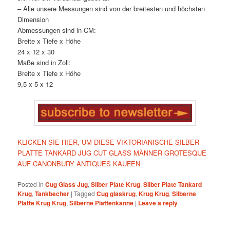
– Alle unsere Messungen sind von der breitesten und höchsten
Dimension
Abmessungen sind in CM:
Breite x Tiefe x Höhe
24 x 12 x 30
Maße sind in Zoll:
Breite x Tiefe x Höhe
9,5 x 5 x 12
KLICKEN SIE HIER, UM DIESE VIKTORIANISCHE SILBER
PLATTE TANKARD JUG CUT GLASS MÄNNER GROTESQUE
AUF CANONBURY ANTIQUES KAUFEN
Posted in
Cug Glass Jug
,
Silber Plate Krug
,
Silber Plate Tankard
Krug
,
Tankbecher
|
Tagged
Cug glaskrug
,
Krug Krug
,
Silberne
Platte Krug Krug
,
Silberne Plattenkanne
|
Leave a reply