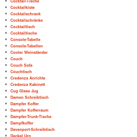
Cocktail-Tische
Cocktailkiste
Cocktailschrank
Cocktailschränke
Cocktailtisch
Cocktailtische
Console-Tabelle
Console-Tabellen
Cooler Weinständer
Couch
Couch Sofa
Couchtisch
Credenza Anrichte
Credenza Kabinett
Cug Glass Jug
Damen Schreibtisch
Dampfer Koffer
Dampfer Kofferraum
Dampfer-Trunk-Tische
Dampfkoffer
Davenport-Schreibtisch
Deckel Urn