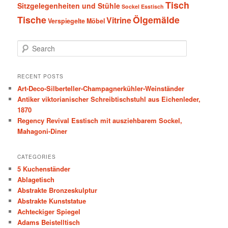
Tisch
Sitzgelegenheiten und Stühle
Sockel Esstisch
Tische
Ölgemälde
Vitrine
Verspiegelte Möbel
S
e
a
r
RECENT POSTS
c
Art-Deco-Silberteller-Champagnerkühler-Weinständer
h
Antiker viktorianischer Schreibtischstuhl aus Eichenleder,
1870
Regency Revival Esstisch mit ausziehbarem Sockel,
Mahagoni-Diner
CATEGORIES
5 Kuchenständer
Ablagetisch
Abstrakte Bronzeskulptur
Abstrakte Kunststatue
Achteckiger Spiegel
Adams Beistelltisch