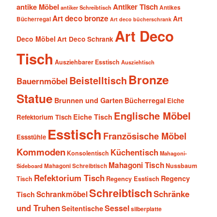
antike Möbel
Antiker Tisch
antiker Schreibtisch
Antikes
Art deco bronze
Art
Bücherregal
Art deco bücherschrank
Art Deco
Deco Möbel
Art Deco Schrank
Tisch
Ausziehbarer Esstisch
Ausziehtisch
Bronze
Beistelltisch
Bauernmöbel
Statue
Brunnen und Garten
Bücherregal
Eiche
Englische Möbel
Eiche Tisch
Refektorium Tisch
Esstisch
Französische Möbel
Essstühle
Kommoden
Küchentisch
Konsolentisch
Mahagoni-
Mahagoni Tisch
Nussbaum
Sideboard
Mahagoni Schreibtisch
Refektorium Tisch
Regency
Tisch
Regency Esstisch
Schreibtisch
Schränke
Schrankmöbel
Tisch
und Truhen
Sessel
Seitentische
silberplatte