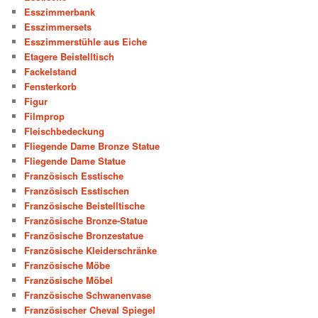
Esszimmerbank
Esszimmersets
Esszimmerstühle aus Eiche
Etagere Beistelltisch
Fackelstand
Fensterkorb
Figur
Filmprop
Fleischbedeckung
Fliegende Dame Bronze Statue
Fliegende Dame Statue
Französisch Esstische
Französisch Esstischen
Französische Beistelltische
Französische Bronze-Statue
Französische Bronzestatue
Französische Kleiderschränke
Französische Möbe
Französische Möbel
Französische Schwanenvase
Französischer Cheval Spiegel