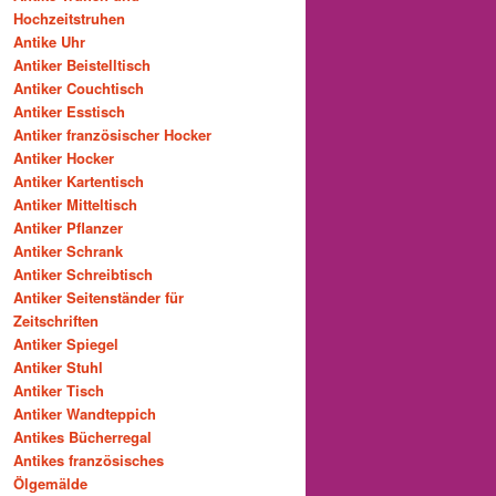
Hochzeitstruhen
Antike Uhr
Antiker Beistelltisch
Antiker Couchtisch
Antiker Esstisch
Antiker französischer Hocker
Antiker Hocker
Antiker Kartentisch
Antiker Mitteltisch
Antiker Pflanzer
Antiker Schrank
Antiker Schreibtisch
Antiker Seitenständer für
Zeitschriften
Antiker Spiegel
Antiker Stuhl
Antiker Tisch
Antiker Wandteppich
Antikes Bücherregal
Antikes französisches
Ölgemälde