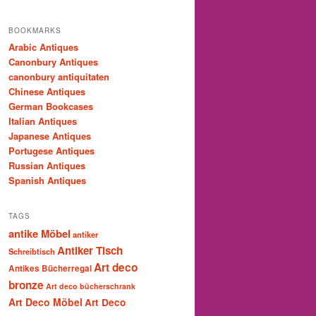
BOOKMARKS
Arabic Antiques
Canonbury Antiques
canonbury antiquitaten
Chinese Antiques
German Bookcases
Italian Antiques
Japanese Antiques
Portugese Antiques
Russian Antiques
Spanish Antiques
TAGS
antike Möbel
antiker
Antiker Tisch
Schreibtisch
Art deco
Antikes Bücherregal
bronze
Art deco bücherschrank
Art Deco Möbel
Art Deco