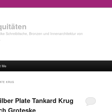
quitäten
ke Schreibtische, Bronzen und Innenarchitektur von
…
t Me
LATE KRUG
ilber Plate Tankard Krug
ch Groteske