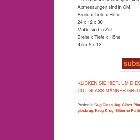
Abmessungen sind in CM:
Breite x Tiefe x Höhe
24 x 12 x 30
Maße sind in Zoll:
Breite x Tiefe x Höhe
9,5 x 5 x 12
KLICKEN SIE HIER, UM DI
CUT GLASS MÄNNER GROT
Posted in
Cug Glass Jug
,
Silber Pla
glaskrug
,
Krug Krug
,
Silberne Plat