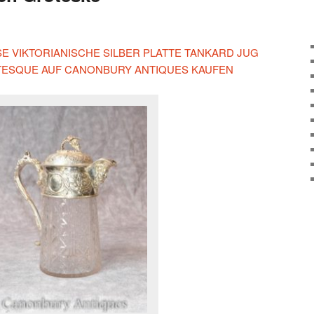
ESE VIKTORIANISCHE SILBER PLATTE TANKARD JUG
ESQUE AUF CANONBURY ANTIQUES KAUFEN