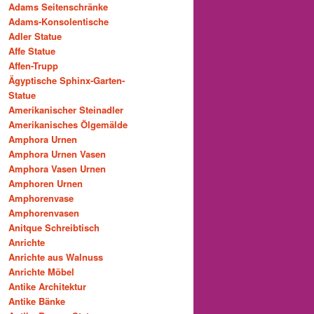
Adams Seitenschränke
Adams-Konsolentische
Adler Statue
Affe Statue
Affen-Trupp
Ägyptische Sphinx-Garten-
Statue
Amerikanischer Steinadler
Amerikanisches Ölgemälde
Amphora Urnen
Amphora Urnen Vasen
Amphora Vasen Urnen
Amphoren Urnen
Amphorenvase
Amphorenvasen
Anitque Schreibtisch
Anrichte
Anrichte aus Walnuss
Anrichte Möbel
Antike Architektur
Antike Bänke