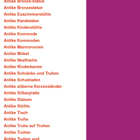
Antike Bronze-Statue
Antike Bronzestatue
Antike Esszimmerstühle
Antike Kandelaber
Antike Kinderstühle
Antike Kommode
Antike Kommoden
Antike Marmorurnen
Antike Möbel
Antike Nesttische
Antike Rinderkarren
Antike Schränke und Truhen
Antike Schubladen
Antike silberne Kerzenständer
Antike Silberplatte
Antike Statuen
Antike Stühle
Antike Tisch
Antike Truhe
Antike Truhe auf Truhen
Antike Truhen
Antike Truhen und