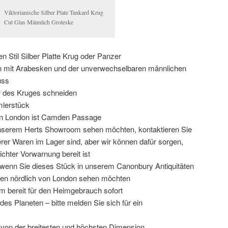
Viktorianische Silber Plate Tankard Krug
Cut Glas Männlich Groteske
 Stil Silber Platte Krug oder Panzer
en mit Arabesken und der unverwechselbaren männlichen
uss
r des Kruges schneiden
lerstück
in London ist Camden Passage
unserem Herts Showroom sehen möchten, kontaktieren Sie
serer Waren im Lager sind, aber wir können dafür sorgen,
ichter Vorwarnung bereit ist
, wenn Sie dieses Stück in unserem Canonbury Antiquitäten
en nördlich von London sehen möchten
rm bereit für den Heimgebrauch sofort
es Planeten – bitte melden Sie sich für ein
 von der breitesten und höchsten Dimension