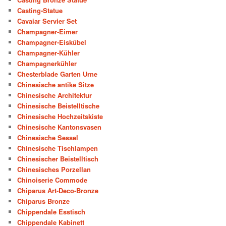
Casting-Statue
Cavaiar Servier Set
Champagner-Eimer
Champagner-Eiskübel
Champagner-Kühler
Champagnerkühler
Chesterblade Garten Urne
Chinesische antike Sitze
Chinesische Architektur
Chinesische Beistelltische
Chinesische Hochzeitskiste
Chinesische Kantonsvasen
Chinesische Sessel
Chinesische Tischlampen
Chinesischer Beistelltisch
Chinesisches Porzellan
Chinoiserie Commode
Chiparus Art-Deco-Bronze
Chiparus Bronze
Chippendale Esstisch
Chippendale Kabinett