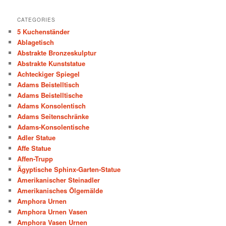
CATEGORIES
5 Kuchenständer
Ablagetisch
Abstrakte Bronzeskulptur
Abstrakte Kunststatue
Achteckiger Spiegel
Adams Beistelltisch
Adams Beistelltische
Adams Konsolentisch
Adams Seitenschränke
Adams-Konsolentische
Adler Statue
Affe Statue
Affen-Trupp
Ägyptische Sphinx-Garten-Statue
Amerikanischer Steinadler
Amerikanisches Ölgemälde
Amphora Urnen
Amphora Urnen Vasen
Amphora Vasen Urnen