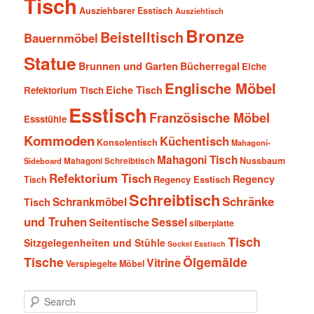
Tisch
Ausziehbarer Esstisch
Ausziehtisch
Bronze
Beistelltisch
Bauernmöbel
Statue
Brunnen und Garten
Bücherregal
Eiche
Englische Möbel
Eiche Tisch
Refektorium Tisch
Esstisch
Französische Möbel
Essstühle
Kommoden
Küchentisch
Konsolentisch
Mahagoni-
Mahagoni Tisch
Nussbaum
Sideboard
Mahagoni Schreibtisch
Refektorium Tisch
Regency
Tisch
Regency Esstisch
Schreibtisch
Schränke
Schrankmöbel
Tisch
und Truhen
Sessel
Seitentische
silberplatte
Tisch
Sitzgelegenheiten und Stühle
Sockel Esstisch
Tische
Ölgemälde
Vitrine
Verspiegelte Möbel
S
e