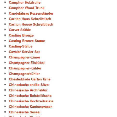
Camphor Holztruhe
Camphor Wood Trunk
Candelabras Kerzenständer
Carlton Haus Schreibtisch
Carlton House Schreibtisch
Carver Stühle
Casting Bronze
Casting Bronze Statue
Casting-Statue
Cavaiar Servier Set
Champagner-Eimer
Champagner-Eiskübel
Champagner-Kühler
Champagnerkühler
Chesterblade Garten Urne
Chinesische antike Sitze
Chinesische Architektur
Chinesische Beistelltische
Chinesische Hochzeitskiste
Chinesische Kantonsvasen
Chinesische Sessel