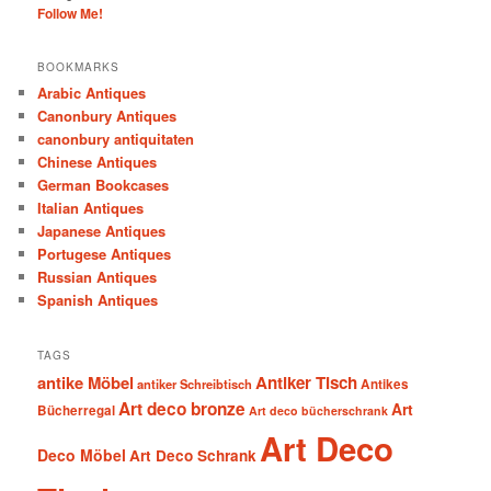
Follow Me!
BOOKMARKS
Arabic Antiques
Canonbury Antiques
canonbury antiquitaten
Chinese Antiques
German Bookcases
Italian Antiques
Japanese Antiques
Portugese Antiques
Russian Antiques
Spanish Antiques
TAGS
antike Möbel
Antiker Tisch
antiker Schreibtisch
Antikes
Art deco bronze
Art
Bücherregal
Art deco bücherschrank
Art Deco
Deco Möbel
Art Deco Schrank