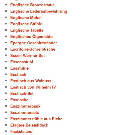
Englische Bronzestatue
Englische Lederaufbewahrung
Englische Möbel
Englische Stühle
Englische Tabelle
Englisches Ölgemälde
Epergne Geschirrständer
Escritoire-Schreibtische
Essen Warmer Set
Essensstuhl
Essstühle
Esstisch
Esstisch aus Walnuss
Esstisch von Wilhelm IV
Esstisch-Set
Esstische
Esszimmerbank
Esszimmersets
Esszimmerstühle aus Eiche
Etagere Beistelltisch
Fackelstand