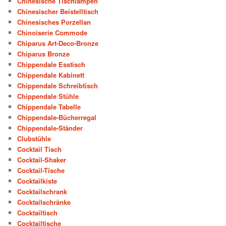
Chinesische Tischlampen
Chinesischer Beistelltisch
Chinesisches Porzellan
Chinoiserie Commode
Chiparus Art-Deco-Bronze
Chiparus Bronze
Chippendale Esstisch
Chippendale Kabinett
Chippendale Schreibtisch
Chippendale Stühle
Chippendale Tabelle
Chippendale-Bücherregal
Chippendale-Ständer
Clubstühle
Cocktail Tisch
Cocktail-Shaker
Cocktail-Tische
Cocktailkiste
Cocktailschrank
Cocktailschränke
Cocktailtisch
Cocktailtische