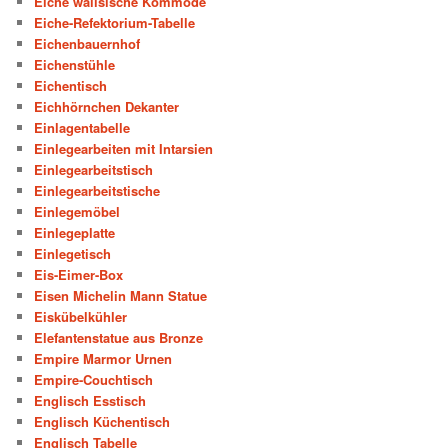
Eiche walisische Kommode
Eiche-Refektorium-Tabelle
Eichenbauernhof
Eichenstühle
Eichentisch
Eichhörnchen Dekanter
Einlagentabelle
Einlegearbeiten mit Intarsien
Einlegearbeitstisch
Einlegearbeitstische
Einlegemöbel
Einlegeplatte
Einlegetisch
Eis-Eimer-Box
Eisen Michelin Mann Statue
Eiskübelkühler
Elefantenstatue aus Bronze
Empire Marmor Urnen
Empire-Couchtisch
Englisch Esstisch
Englisch Küchentisch
Englisch Tabelle