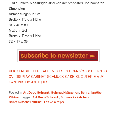
– Alle unsere Messungen sind von der breitesten und höchsten
Dimension
Abmessungen in CM
Breite x Tiefe x Höhe
81 x 43 x 89
Maße in Zoll
Breite x Tiefe x Höhe
32 x 17 x 35
KLICKEN SIE HIER KAUFEN DIESES FRANZÖSISCHE LOUIS
XVI DISPLAY CABINET SCHMUCK CASE BIJOUTERIE AUF
CANONBURY ANTIQUES
Posted in
Art Deco Schrank
,
Schmuckkästchen
,
Schrankmöbel
,
Vitrine
|
Tagged
Art Deco Schrank
,
Schmuckkästchen
,
Schrankmöbel
,
Vitrine
|
Leave a reply