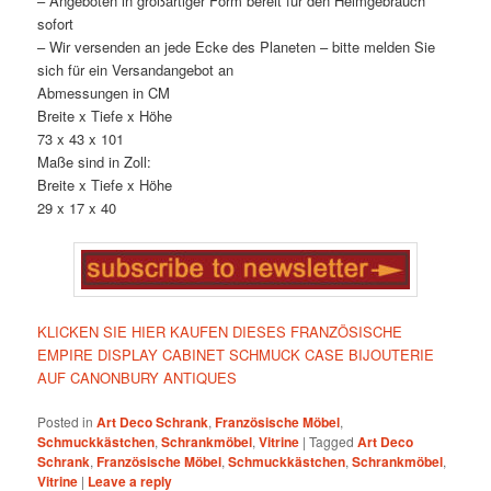
– Angeboten in großartiger Form bereit für den Heimgebrauch
sofort
– Wir versenden an jede Ecke des Planeten – bitte melden Sie
sich für ein Versandangebot an
Abmessungen in CM
Breite x Tiefe x Höhe
73 x 43 x 101
Maße sind in Zoll:
Breite x Tiefe x Höhe
29 x 17 x 40
KLICKEN SIE HIER KAUFEN DIESES FRANZÖSISCHE
EMPIRE DISPLAY CABINET SCHMUCK CASE BIJOUTERIE
AUF CANONBURY ANTIQUES
Posted in
Art Deco Schrank
,
Französische Möbel
,
Schmuckkästchen
,
Schrankmöbel
,
Vitrine
|
Tagged
Art Deco
Schrank
,
Französische Möbel
,
Schmuckkästchen
,
Schrankmöbel
,
Vitrine
|
Leave a reply