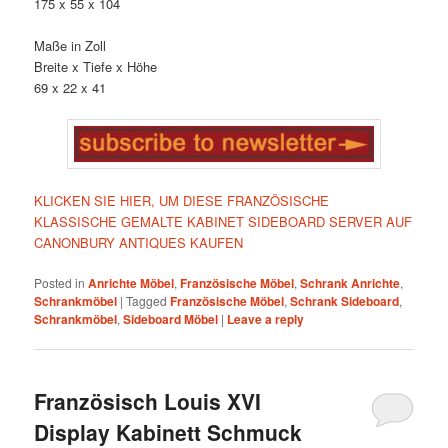
175 x 55 x 104
Maße in Zoll
Breite x Tiefe x Höhe
69 x 22 x 41
KLICKEN SIE HIER, UM DIESE FRANZÖSISCHE
KLASSISCHE GEMALTE KABINET SIDEBOARD SERVER AUF
CANONBURY ANTIQUES KAUFEN
Posted in
Anrichte Möbel
,
Französische Möbel
,
Schrank Anrichte
,
Schrankmöbel
|
Tagged
Französische Möbel
,
Schrank Sideboard
,
Schrankmöbel
,
Sideboard Möbel
|
Leave a reply
Französisch Louis XVI
Display Kabinett Schmuck