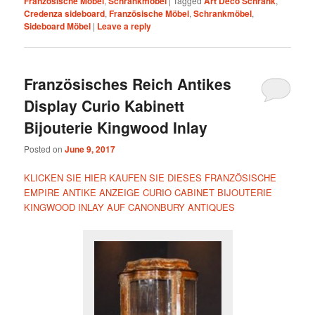
Französische Möbel
,
Schrankmöbel
|
Tagged
Art Deco Schrank
,
Credenza sideboard
,
Französische Möbel
,
Schrankmöbel
,
Sideboard Möbel
|
Leave a reply
Französisches Reich Antikes
Display Curio Kabinett
Bijouterie Kingwood Inlay
Posted on
June 9, 2017
KLICKEN SIE HIER KAUFEN SIE DIESES FRANZÖSISCHE
EMPIRE ANTIKE ANZEIGE CURIO CABINET BIJOUTERIE
KINGWOOD INLAY AUF CANONBURY ANTIQUES