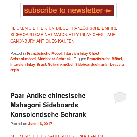
KLICKEN SIE HIER, UM DIESE FRANZÖSISCHE EMPIRE
SIDEBOARD CABINET MARQUETRY INLAY CHEST AUF
CANONBURY ANTIQUES KAUFEN
Posted in
Französische Möbel
,
Intarsien Inlay Chest
,
Schrankmöbel
,
Sideboard Schrank
|
Tagged
Französische Möbel
,
Intarsien-Inlay-Brust
,
Schrankmöbel
,
Sideboardschrank
|
Leave a
reply
Paar Antike chinesische
Mahagoni Sideboards
Konsolentische Schrank
Posted on
June 16, 2017
KLICKEN SIE HIER KAUFEN DIESE PAAR ANTIKE