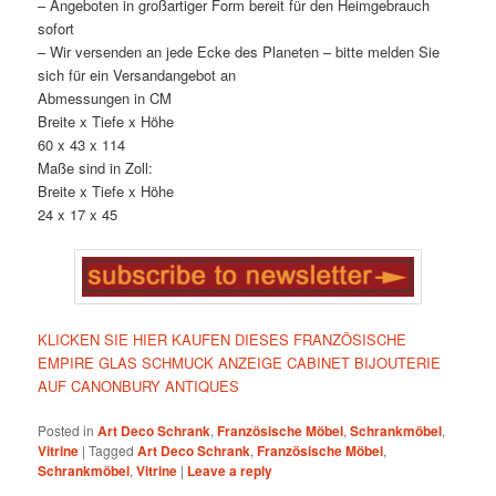
– Angeboten in großartiger Form bereit für den Heimgebrauch
sofort
– Wir versenden an jede Ecke des Planeten – bitte melden Sie
sich für ein Versandangebot an
Abmessungen in CM
Breite x Tiefe x Höhe
60 x 43 x 114
Maße sind in Zoll:
Breite x Tiefe x Höhe
24 x 17 x 45
KLICKEN SIE HIER KAUFEN DIESES FRANZÖSISCHE
EMPIRE GLAS SCHMUCK ANZEIGE CABINET BIJOUTERIE
AUF CANONBURY ANTIQUES
Posted in
Art Deco Schrank
,
Französische Möbel
,
Schrankmöbel
,
Vitrine
|
Tagged
Art Deco Schrank
,
Französische Möbel
,
Schrankmöbel
,
Vitrine
|
Leave a reply