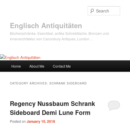
Sear
Englisch Antiquitäten
Bücherschränke, Essmöbel, antike Schreibtische, Bronzen und
Innenarchitektur von Canonbury Antiques, London …
Main
Home
About Me
Contact Me
Skip
Skip
menu
to
to
CATEGORY ARCHIVES:
SCHRANK SIDEBOARD
primary
secondary
Regency Nussbaum Schrank
content
content
Sideboard Demi Lune Form
Posted on
January 10, 2018