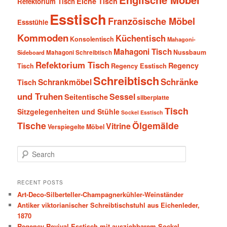
Eiche Tisch
Refektorium Tisch
Esstisch
Französische Möbel
Essstühle
Kommoden
Küchentisch
Konsolentisch
Mahagoni-
Mahagoni Tisch
Nussbaum
Sideboard
Mahagoni Schreibtisch
Refektorium Tisch
Regency
Tisch
Regency Esstisch
Schreibtisch
Schränke
Schrankmöbel
Tisch
und Truhen
Sessel
Seitentische
silberplatte
Tisch
Sitzgelegenheiten und Stühle
Sockel Esstisch
Tische
Ölgemälde
Vitrine
Verspiegelte Möbel
S
e
a
r
RECENT POSTS
c
Art-Deco-Silberteller-Champagnerkühler-Weinständer
h
Antiker viktorianischer Schreibtischstuhl aus Eichenleder,
1870
Regency Revival Esstisch mit ausziehbarem Sockel,