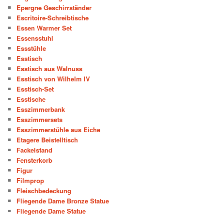
Epergne Geschirrständer
Escritoire-Schreibtische
Essen Warmer Set
Essensstuhl
Essstühle
Esstisch
Esstisch aus Walnuss
Esstisch von Wilhelm IV
Esstisch-Set
Esstische
Esszimmerbank
Esszimmersets
Esszimmerstühle aus Eiche
Etagere Beistelltisch
Fackelstand
Fensterkorb
Figur
Filmprop
Fleischbedeckung
Fliegende Dame Bronze Statue
Fliegende Dame Statue