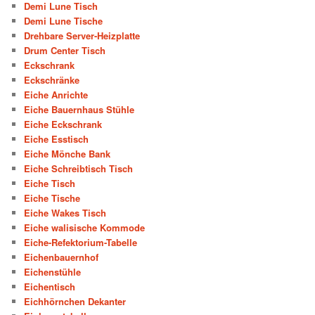
Demi Lune Tisch
Demi Lune Tische
Drehbare Server-Heizplatte
Drum Center Tisch
Eckschrank
Eckschränke
Eiche Anrichte
Eiche Bauernhaus Stühle
Eiche Eckschrank
Eiche Esstisch
Eiche Mönche Bank
Eiche Schreibtisch Tisch
Eiche Tisch
Eiche Tische
Eiche Wakes Tisch
Eiche walisische Kommode
Eiche-Refektorium-Tabelle
Eichenbauernhof
Eichenstühle
Eichentisch
Eichhörnchen Dekanter