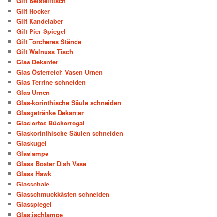
Gilt Beistelltisch
Gilt Hocker
Gilt Kandelaber
Gilt Pier Spiegel
Gilt Torcheres Stände
Gilt Walnuss Tisch
Glas Dekanter
Glas Österreich Vasen Urnen
Glas Terrine schneiden
Glas Urnen
Glas-korinthische Säule schneiden
Glasgetränke Dekanter
Glasiertes Bücherregal
Glaskorinthische Säulen schneiden
Glaskugel
Glaslampe
Glass Boater Dish Vase
Glass Hawk
Glasschale
Glasschmuckkästen schneiden
Glasspiegel
Glastischlampe