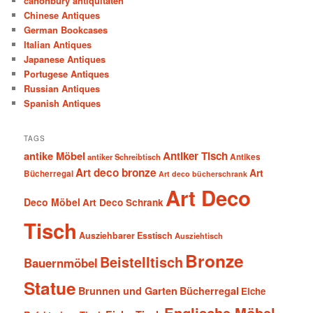
canonbury antiquitaten
Chinese Antiques
German Bookcases
Italian Antiques
Japanese Antiques
Portugese Antiques
Russian Antiques
Spanish Antiques
TAGS
antike Möbel
Antiker Tisch
antiker Schreibtisch
Antikes
Art deco bronze
Art
Bücherregal
Art deco bücherschrank
Art Deco
Deco Möbel
Art Deco Schrank
Tisch
Ausziehbarer Esstisch
Ausziehtisch
Bronze
Beistelltisch
Bauernmöbel
Statue
Brunnen und Garten
Bücherregal
Eiche
Englische Möbel