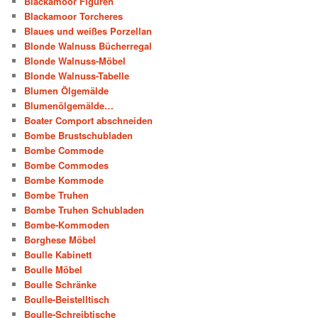
Blackamoor Figuren
Blackamoor Torcheres
Blaues und weißes Porzellan
Blonde Walnuss Bücherregal
Blonde Walnuss-Möbel
Blonde Walnuss-Tabelle
Blumen Ölgemälde
Blumenölgemälde…
Boater Comport abschneiden
Bombe Brustschubladen
Bombe Commode
Bombe Commodes
Bombe Kommode
Bombe Truhen
Bombe Truhen Schubladen
Bombe-Kommoden
Borghese Möbel
Boulle Kabinett
Boulle Möbel
Boulle Schränke
Boulle-Beistelltisch
Boulle-Schreibtische