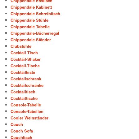
Chippendale Esstisch
Chippendale Kabinett
Chippendale Schreibtisch
Chippendale Stühle
Chippendale Tabelle
Chippendale-Bücherregal
Chippendale-Ständer
Clubstühle
Cocktail Tisch
Cocktail-Shaker
Cocktail-Tische
Cocktailkiste
Cocktailschrank
Cocktailschränke
Cocktailtisch
Cocktailtische
Console-Tabelle
Console-Tabellen
Cooler Weinständer
Couch
Couch Sofa
Couchtisch