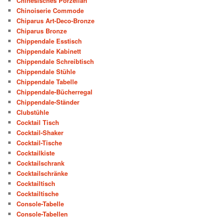
Chinesisches Porzellan
Chinoiserie Commode
Chiparus Art-Deco-Bronze
Chiparus Bronze
Chippendale Esstisch
Chippendale Kabinett
Chippendale Schreibtisch
Chippendale Stühle
Chippendale Tabelle
Chippendale-Bücherregal
Chippendale-Ständer
Clubstühle
Cocktail Tisch
Cocktail-Shaker
Cocktail-Tische
Cocktailkiste
Cocktailschrank
Cocktailschränke
Cocktailtisch
Cocktailtische
Console-Tabelle
Console-Tabellen