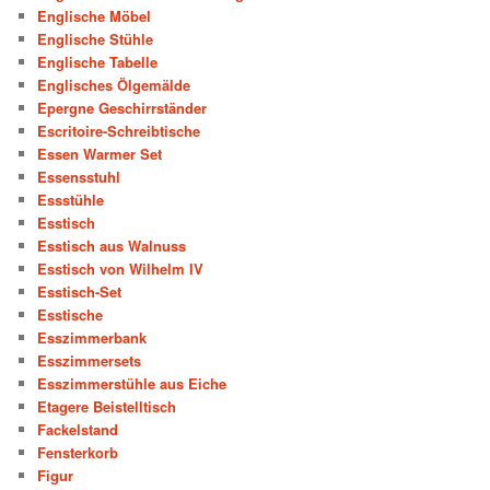
Englische Möbel
Englische Stühle
Englische Tabelle
Englisches Ölgemälde
Epergne Geschirrständer
Escritoire-Schreibtische
Essen Warmer Set
Essensstuhl
Essstühle
Esstisch
Esstisch aus Walnuss
Esstisch von Wilhelm IV
Esstisch-Set
Esstische
Esszimmerbank
Esszimmersets
Esszimmerstühle aus Eiche
Etagere Beistelltisch
Fackelstand
Fensterkorb
Figur