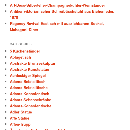
c
Art-Deco-Silberteller-Champagnerkühler-Weinständer
h
Antiker viktorianischer Schreibtischstuhl aus Eichenleder,
1870
Regency Revival Esstisch mit ausziehbarem Sockel,
Mahagoni-Diner
CATEGORIES
5 Kuchenständer
Ablagetisch
Abstrakte Bronzeskulptur
Abstrakte Kunststatue
Achteckiger Spiegel
Adams Beistelltisch
Adams Beistelltische
Adams Konsolentisch
Adams Seitenschränke
Adams-Konsolentische
Adler Statue
Affe Statue
Affen-Trupp