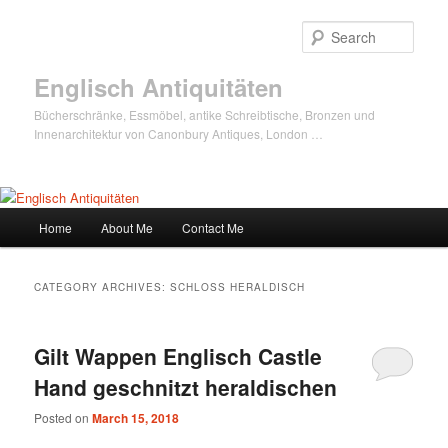
Sear
Englisch Antiquitäten
Bücherschränke, Essmöbel, antike Schreibtische, Bronzen und
Innenarchitektur von Canonbury Antiques, London …
Main
Home
About Me
Contact Me
Skip
Skip
menu
to
to
CATEGORY ARCHIVES:
SCHLOSS HERALDISCH
primary
secondary
Gilt Wappen Englisch Castle
content
content
Hand geschnitzt heraldischen
Posted on
March 15, 2018