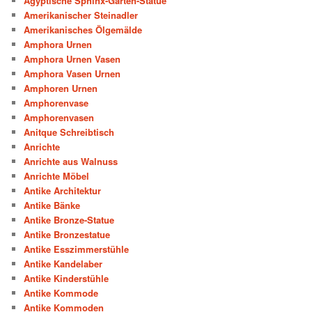
Ägyptische Sphinx-Garten-Statue
Amerikanischer Steinadler
Amerikanisches Ölgemälde
Amphora Urnen
Amphora Urnen Vasen
Amphora Vasen Urnen
Amphoren Urnen
Amphorenvase
Amphorenvasen
Anitque Schreibtisch
Anrichte
Anrichte aus Walnuss
Anrichte Möbel
Antike Architektur
Antike Bänke
Antike Bronze-Statue
Antike Bronzestatue
Antike Esszimmerstühle
Antike Kandelaber
Antike Kinderstühle
Antike Kommode
Antike Kommoden