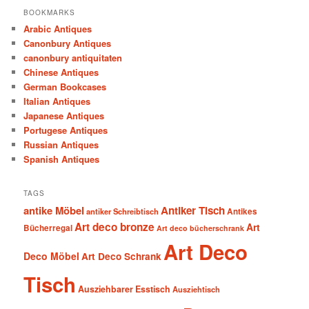
BOOKMARKS
Arabic Antiques
Canonbury Antiques
canonbury antiquitaten
Chinese Antiques
German Bookcases
Italian Antiques
Japanese Antiques
Portugese Antiques
Russian Antiques
Spanish Antiques
TAGS
antike Möbel
Antiker Tisch
antiker Schreibtisch
Antikes
Art deco bronze
Art
Bücherregal
Art deco bücherschrank
Art Deco
Deco Möbel
Art Deco Schrank
Tisch
Ausziehbarer Esstisch
Ausziehtisch