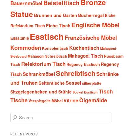
Bronze
Beistelltisch
Bauernmöbel
Statue
Brunnen und Garten
Bücherregal
Eiche
Englische Möbel
Eiche Tisch
Refektorium Tisch
Esstisch
Französische Möbel
Essstühle
Kommoden
Küchentisch
Konsolentisch
Mahagoni-
Mahagoni Tisch
Nussbaum
Sideboard
Mahagoni Schreibtisch
Refektorium Tisch
Regency
Tisch
Regency Esstisch
Schreibtisch
Schränke
Schrankmöbel
Tisch
und Truhen
Sessel
Seitentische
silberplatte
Tisch
Sitzgelegenheiten und Stühle
Sockel Esstisch
Tische
Ölgemälde
Vitrine
Verspiegelte Möbel
S
e
a
r
RECENT POSTS