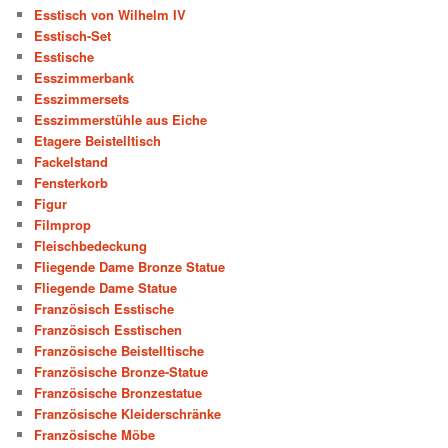
Esstisch von Wilhelm IV
Esstisch-Set
Esstische
Esszimmerbank
Esszimmersets
Esszimmerstühle aus Eiche
Etagere Beistelltisch
Fackelstand
Fensterkorb
Figur
Filmprop
Fleischbedeckung
Fliegende Dame Bronze Statue
Fliegende Dame Statue
Französisch Esstische
Französisch Esstischen
Französische Beistelltische
Französische Bronze-Statue
Französische Bronzestatue
Französische Kleiderschränke
Französische Möbe