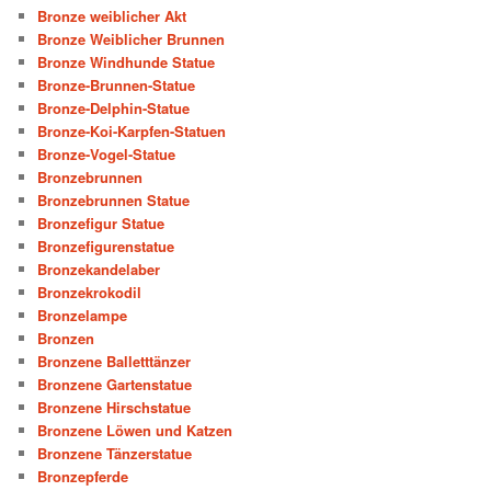
Bronze weiblicher Akt
Bronze Weiblicher Brunnen
Bronze Windhunde Statue
Bronze-Brunnen-Statue
Bronze-Delphin-Statue
Bronze-Koi-Karpfen-Statuen
Bronze-Vogel-Statue
Bronzebrunnen
Bronzebrunnen Statue
Bronzefigur Statue
Bronzefigurenstatue
Bronzekandelaber
Bronzekrokodil
Bronzelampe
Bronzen
Bronzene Balletttänzer
Bronzene Gartenstatue
Bronzene Hirschstatue
Bronzene Löwen und Katzen
Bronzene Tänzerstatue
Bronzepferde