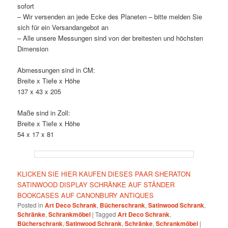
sofort
– Wir versenden an jede Ecke des Planeten – bitte melden Sie
sich für ein Versandangebot an
– Alle unsere Messungen sind von der breitesten und höchsten
Dimension
Abmessungen sind in CM:
Breite x Tiefe x Höhe
137 x 43 x 205
Maße sind in Zoll:
Breite x Tiefe x Höhe
54 x 17 x 81
KLICKEN SIE HIER KAUFEN DIESES PAAR SHERATON
SATINWOOD DISPLAY SCHRÄNKE AUF STÄNDER
BOOKCASES AUF CANONBURY ANTIQUES
Posted in
Art Deco Schrank
,
Bücherschrank
,
Satinwood Schrank
,
Schränke
,
Schrankmöbel
|
Tagged
Art Deco Schrank
,
Bücherschrank
,
Satinwood Schrank
,
Schränke
,
Schrankmöbel
|