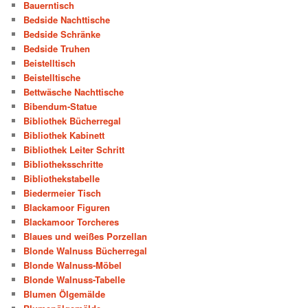
Bauerntisch
Bedside Nachttische
Bedside Schränke
Bedside Truhen
Beistelltisch
Beistelltische
Bettwäsche Nachttische
Bibendum-Statue
Bibliothek Bücherregal
Bibliothek Kabinett
Bibliothek Leiter Schritt
Bibliotheksschritte
Bibliothekstabelle
Biedermeier Tisch
Blackamoor Figuren
Blackamoor Torcheres
Blaues und weißes Porzellan
Blonde Walnuss Bücherregal
Blonde Walnuss-Möbel
Blonde Walnuss-Tabelle
Blumen Ölgemälde