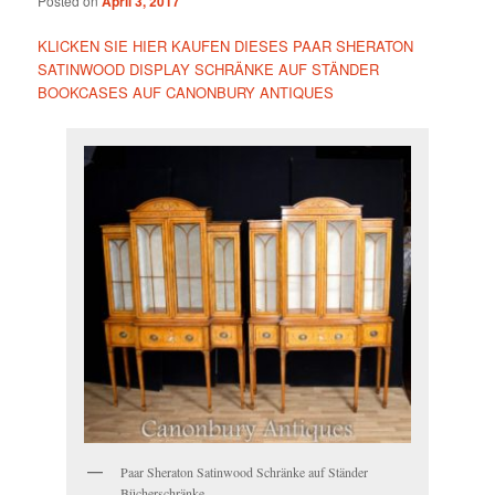
Posted on
April 3, 2017
KLICKEN SIE HIER KAUFEN DIESES PAAR SHERATON
SATINWOOD DISPLAY SCHRÄNKE AUF STÄNDER
BOOKCASES AUF CANONBURY ANTIQUES
Paar Sheraton Satinwood Schränke auf Ständer
Bücherschränke