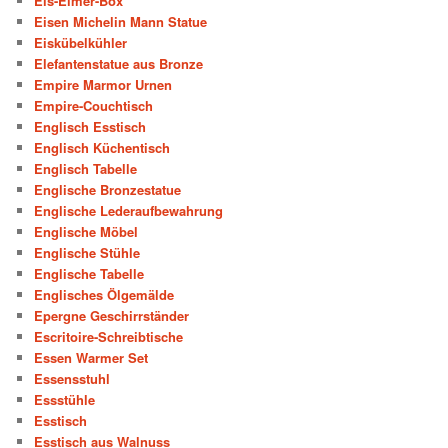
Eis-Eimer-Box
Eisen Michelin Mann Statue
Eiskübelkühler
Elefantenstatue aus Bronze
Empire Marmor Urnen
Empire-Couchtisch
Englisch Esstisch
Englisch Küchentisch
Englisch Tabelle
Englische Bronzestatue
Englische Lederaufbewahrung
Englische Möbel
Englische Stühle
Englische Tabelle
Englisches Ölgemälde
Epergne Geschirrständer
Escritoire-Schreibtische
Essen Warmer Set
Essensstuhl
Essstühle
Esstisch
Esstisch aus Walnuss