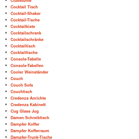
Clubstühle
Cocktail Tisch
Cocktail-Shaker
Cocktail-Tische
Cocktailkiste
Cocktailschrank
Cocktailschränke
Cocktailtisch
Cocktailtische
Console-Tabelle
Console-Tabellen
Cooler Weinständer
Couch
Couch Sofa
Couchtisch
Credenza Anrichte
Credenza Kabinett
Cug Glass Jug
Damen Schreibtisch
Dampfer Koffer
Dampfer Kofferraum
Dampfer-Trunk-Tische