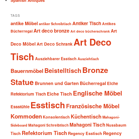
Spanish Antiques
TAGS
antike Möbel
Antiker Tisch
antiker Schreibtisch
Antikes
Art deco bronze
Art
Bücherregal
Art deco bücherschrank
Art Deco
Deco Möbel
Art Deco Schrank
Tisch
Ausziehbarer Esstisch
Ausziehtisch
Bronze
Beistelltisch
Bauernmöbel
Statue
Brunnen und Garten
Bücherregal
Eiche
Englische Möbel
Eiche Tisch
Refektorium Tisch
Esstisch
Französische Möbel
Essstühle
Kommoden
Küchentisch
Konsolentisch
Mahagoni-
Mahagoni Tisch
Nussbaum
Sideboard
Mahagoni Schreibtisch
Refektorium Tisch
Regency
Tisch
Regency Esstisch