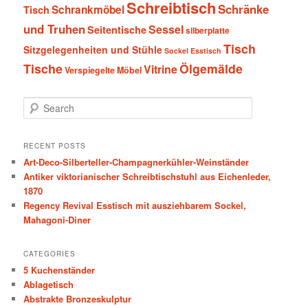
Schreibtisch
Schränke
Schrankmöbel
Tisch
und Truhen
Sessel
Seitentische
silberplatte
Tisch
Sitzgelegenheiten und Stühle
Sockel Esstisch
Tische
Ölgemälde
Vitrine
Verspiegelte Möbel
S
e
a
r
RECENT POSTS
c
Art-Deco-Silberteller-Champagnerkühler-Weinständer
h
Antiker viktorianischer Schreibtischstuhl aus Eichenleder,
1870
Regency Revival Esstisch mit ausziehbarem Sockel,
Mahagoni-Diner
CATEGORIES
5 Kuchenständer
Ablagetisch
Abstrakte Bronzeskulptur