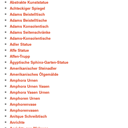
Abstrakte Kunststatue
Achteckiger Spiegel
Adams Beistelltisch
Adams Beistelltische
Adams Konsolentisch
Adams Seitenschränke
Adams-Konsolentische
Adler Statue
Affe Statue
Affen-Trupp
Ägyptische Sphinx-Garten-Statue
Amerikanischer Steinadler
Amerikanisches Ölgemälde
Amphora Urnen
Amphora Urnen Vasen
Amphora Vasen Urnen
Amphoren Urnen
Amphorenvase
Amphorenvasen
Anitque Schreibtisch
Anrichte