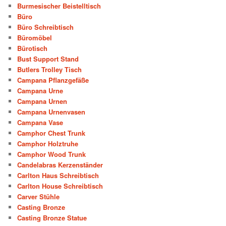
Burmesischer Beistelltisch
Büro
Büro Schreibtisch
Büromöbel
Bürotisch
Bust Support Stand
Butlers Trolley Tisch
Campana Pflanzgefäße
Campana Urne
Campana Urnen
Campana Urnenvasen
Campana Vase
Camphor Chest Trunk
Camphor Holztruhe
Camphor Wood Trunk
Candelabras Kerzenständer
Carlton Haus Schreibtisch
Carlton House Schreibtisch
Carver Stühle
Casting Bronze
Casting Bronze Statue