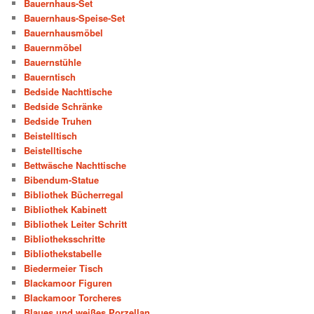
Bauernhaus-Set
Bauernhaus-Speise-Set
Bauernhausmöbel
Bauernmöbel
Bauernstühle
Bauerntisch
Bedside Nachttische
Bedside Schränke
Bedside Truhen
Beistelltisch
Beistelltische
Bettwäsche Nachttische
Bibendum-Statue
Bibliothek Bücherregal
Bibliothek Kabinett
Bibliothek Leiter Schritt
Bibliotheksschritte
Bibliothekstabelle
Biedermeier Tisch
Blackamoor Figuren
Blackamoor Torcheres
Blaues und weißes Porzellan