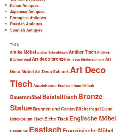
Italian Antiques
Japanese Antiques
Portugese Antiques
Russian Antiques
Spanish Antiques
TAGS
antike Möbel
Antiker Tisch
antiker Schreibtisch
Antikes
Art deco bronze
Art
Bücherregal
Art deco bücherschrank
Art Deco
Deco Möbel
Art Deco Schrank
Tisch
Ausziehbarer Esstisch
Ausziehtisch
Bronze
Beistelltisch
Bauernmöbel
Statue
Brunnen und Garten
Bücherregal
Eiche
Englische Möbel
Eiche Tisch
Refektorium Tisch
Esstisch
Französische Möbel
Essstühle