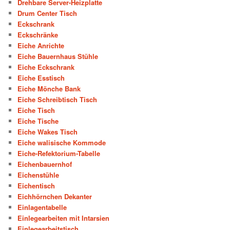
Drehbare Server-Heizplatte
Drum Center Tisch
Eckschrank
Eckschränke
Eiche Anrichte
Eiche Bauernhaus Stühle
Eiche Eckschrank
Eiche Esstisch
Eiche Mönche Bank
Eiche Schreibtisch Tisch
Eiche Tisch
Eiche Tische
Eiche Wakes Tisch
Eiche walisische Kommode
Eiche-Refektorium-Tabelle
Eichenbauernhof
Eichenstühle
Eichentisch
Eichhörnchen Dekanter
Einlagentabelle
Einlegearbeiten mit Intarsien
Einlegearbeitstisch