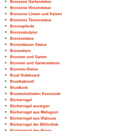
Bronzene Gartenstatue
Bronzene Hirschstatue
Bronzene Löwen und Katzen
Bronzene Tänzerstatue
Bronzepferde
Bronzeskulptur
Bronzestatue
Bronzetänzer Statue
Bronzetiere
Brunnen und Garten
Brunnen und Gartenstatuen
Brunnen-Statue
Brust Sideboard
Brustkabinett
Brustkorb
Brustschubladen Kommode
Bücherregal
Bücherregal anzeigen
Bücherregal aus Mahagoni
Bücherregal aus Walnuss
Bücherregal der Bibliothek
Bücherregal des Büros