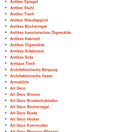
Antiker Spiegel
Antiker Stuhl
Antiker Tisch
Antiker Wandteppich
Antikes Bücherregal
Antikes französisches Ölgemälde
Antikes Kabinett
Antikes Ölgemälde
Antikes Sideboard
Antikes Sofa
Antique Tisch
Architektonische Bergung
Architektonische Vasen
Armstühle
Art Deco
Art Deco Bronze
Art Deco Brustschubladen
Art Deco Bücherregal
Art Deco Büste
Art Deco Hocker
Art Deco Kommoden
Art Deco Messing Pflanzer