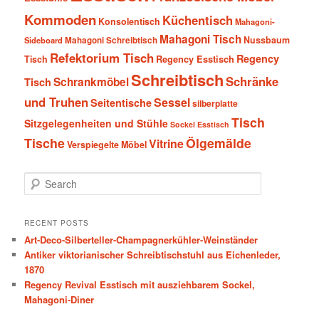
Kommoden
Küchentisch
Konsolentisch
Mahagoni-
Mahagoni Tisch
Nussbaum
Sideboard
Mahagoni Schreibtisch
Refektorium Tisch
Regency
Tisch
Regency Esstisch
Schreibtisch
Schränke
Schrankmöbel
Tisch
und Truhen
Sessel
Seitentische
silberplatte
Tisch
Sitzgelegenheiten und Stühle
Sockel Esstisch
Tische
Ölgemälde
Vitrine
Verspiegelte Möbel
S
e
a
r
RECENT POSTS
c
Art-Deco-Silberteller-Champagnerkühler-Weinständer
h
Antiker viktorianischer Schreibtischstuhl aus Eichenleder,
1870
Regency Revival Esstisch mit ausziehbarem Sockel,
Mahagoni-Diner