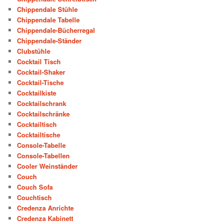
Chippendale Stühle
Chippendale Tabelle
Chippendale-Bücherregal
Chippendale-Ständer
Clubstühle
Cocktail Tisch
Cocktail-Shaker
Cocktail-Tische
Cocktailkiste
Cocktailschrank
Cocktailschränke
Cocktailtisch
Cocktailtische
Console-Tabelle
Console-Tabellen
Cooler Weinständer
Couch
Couch Sofa
Couchtisch
Credenza Anrichte
Credenza Kabinett