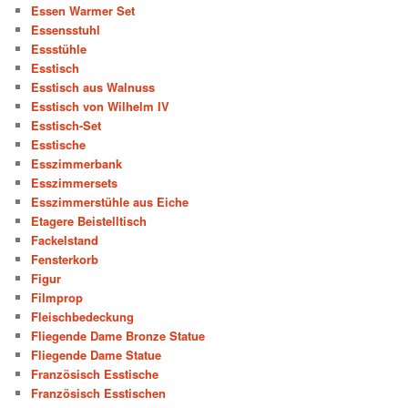
Essen Warmer Set
Essensstuhl
Essstühle
Esstisch
Esstisch aus Walnuss
Esstisch von Wilhelm IV
Esstisch-Set
Esstische
Esszimmerbank
Esszimmersets
Esszimmerstühle aus Eiche
Etagere Beistelltisch
Fackelstand
Fensterkorb
Figur
Filmprop
Fleischbedeckung
Fliegende Dame Bronze Statue
Fliegende Dame Statue
Französisch Esstische
Französisch Esstischen