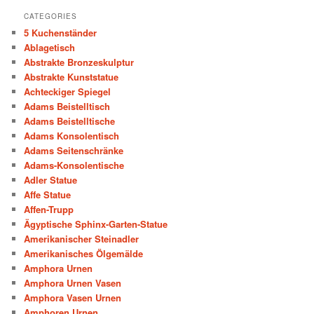
CATEGORIES
5 Kuchenständer
Ablagetisch
Abstrakte Bronzeskulptur
Abstrakte Kunststatue
Achteckiger Spiegel
Adams Beistelltisch
Adams Beistelltische
Adams Konsolentisch
Adams Seitenschränke
Adams-Konsolentische
Adler Statue
Affe Statue
Affen-Trupp
Ägyptische Sphinx-Garten-Statue
Amerikanischer Steinadler
Amerikanisches Ölgemälde
Amphora Urnen
Amphora Urnen Vasen
Amphora Vasen Urnen
Amphoren Urnen