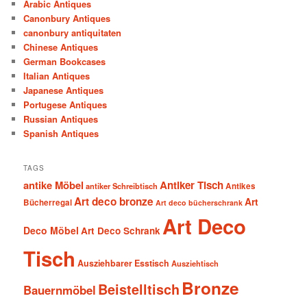
Arabic Antiques
Canonbury Antiques
canonbury antiquitaten
Chinese Antiques
German Bookcases
Italian Antiques
Japanese Antiques
Portugese Antiques
Russian Antiques
Spanish Antiques
TAGS
antike Möbel
Antiker Tisch
antiker Schreibtisch
Antikes
Art deco bronze
Art
Bücherregal
Art deco bücherschrank
Art Deco
Deco Möbel
Art Deco Schrank
Tisch
Ausziehbarer Esstisch
Ausziehtisch
Bronze
Beistelltisch
Bauernmöbel