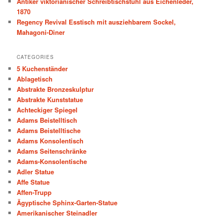
Antiker viktorianischer Schreibtischstuhl aus Eichenleder,
1870
Regency Revival Esstisch mit ausziehbarem Sockel,
Mahagoni-Diner
CATEGORIES
5 Kuchenständer
Ablagetisch
Abstrakte Bronzeskulptur
Abstrakte Kunststatue
Achteckiger Spiegel
Adams Beistelltisch
Adams Beistelltische
Adams Konsolentisch
Adams Seitenschränke
Adams-Konsolentische
Adler Statue
Affe Statue
Affen-Trupp
Ägyptische Sphinx-Garten-Statue
Amerikanischer Steinadler