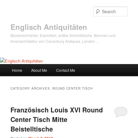
Sear
Englisch Antiquitäten
Bücherschränke, Essmöbel, antike Schreibtische, Bronzen und
Innenarchitektur von Canonbury Antiques, London …
Main
Home
About Me
Contact Me
Skip
Skip
menu
to
to
CATEGORY ARCHIVES:
ROUND CENTER TISCH
primary
secondary
Französisch Louis XVI Round
content
content
Center Tisch Mitte
Beistelltische