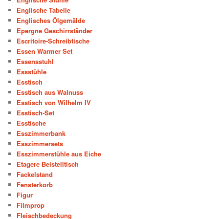
Englische Tabelle
Englisches Ölgemälde
Epergne Geschirrständer
Escritoire-Schreibtische
Essen Warmer Set
Essensstuhl
Essstühle
Esstisch
Esstisch aus Walnuss
Esstisch von Wilhelm IV
Esstisch-Set
Esstische
Esszimmerbank
Esszimmersets
Esszimmerstühle aus Eiche
Etagere Beistelltisch
Fackelstand
Fensterkorb
Figur
Filmprop
Fleischbedeckung