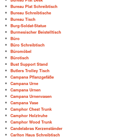
Bureau Plat Schreibtisch
Bureau Schreibtische
Bureau Tisch
Burg-Soldat-Statue
Burmesischer Beistelltisch
Büro
Büro Schreibtisch
Büromöbel
Bürotisch
Bust Support Stand
Butlers Trolley Tisch
Campana Pflanzgefäße
Campana Urne
Campana Urnen
Campana Urnenvasen
Campana Vase
Camphor Chest Trunk
Camphor Holztruhe
Camphor Wood Trunk
Candelabras Kerzenständer
Carlton Haus Schreibtisch