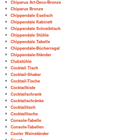
Chiparus Art-Deco-Bronze
Chiparus Bronze
Chippendale Esstisch
Chippendale Kabinett
Chippendale Schreibtisch
Chippendale Stühle
Chippendale Tabelle
Chippendale-Bücherregal
Chippendale-Ständer
Clubstühle
Cocktail Tisch
Cocktail-Shaker
Cocktail-Tische
Cocktailkiste
Cocktailschrank
Cocktailschränke
Cocktailtisch
Cocktailtische
Console-Tabelle
Console-Tabellen
Cooler Weinständer
Couch