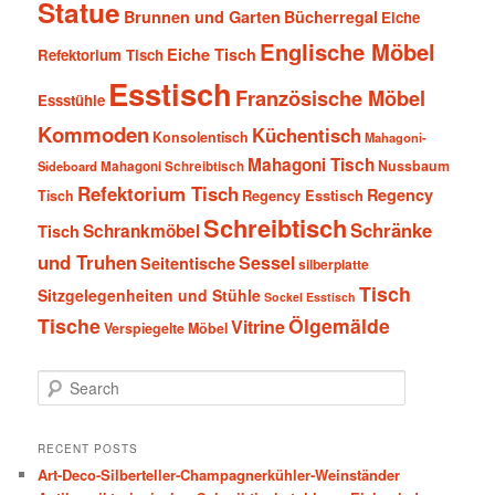
Statue
Brunnen und Garten
Bücherregal
Eiche
Englische Möbel
Eiche Tisch
Refektorium Tisch
Esstisch
Französische Möbel
Essstühle
Kommoden
Küchentisch
Konsolentisch
Mahagoni-
Mahagoni Tisch
Nussbaum
Sideboard
Mahagoni Schreibtisch
Refektorium Tisch
Regency
Tisch
Regency Esstisch
Schreibtisch
Schränke
Schrankmöbel
Tisch
und Truhen
Sessel
Seitentische
silberplatte
Tisch
Sitzgelegenheiten und Stühle
Sockel Esstisch
Tische
Ölgemälde
Vitrine
Verspiegelte Möbel
S
e
a
r
RECENT POSTS
c
Art-Deco-Silberteller-Champagnerkühler-Weinständer
h