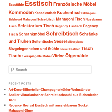
Esstisch
Französische Möbel
Essstühle
Kommoden
Küchentisch
Konsolentisch
Mahagoni-
Mahagoni Tisch
Nussbaum
Sideboard
Mahagoni Schreibtisch
Refektorium Tisch
Regency
Tisch
Regency Esstisch
Schreibtisch
Schränke
Schrankmöbel
Tisch
und Truhen
Sessel
Seitentische
silberplatte
Tisch
Sitzgelegenheiten und Stühle
Sockel Esstisch
Tische
Ölgemälde
Vitrine
Verspiegelte Möbel
S
e
a
r
RECENT POSTS
c
Art-Deco-Silberteller-Champagnerkühler-Weinständer
h
Antiker viktorianischer Schreibtischstuhl aus Eichenleder,
1870
Regency Revival Esstisch mit ausziehbarem Sockel,
Mahagoni-Diner