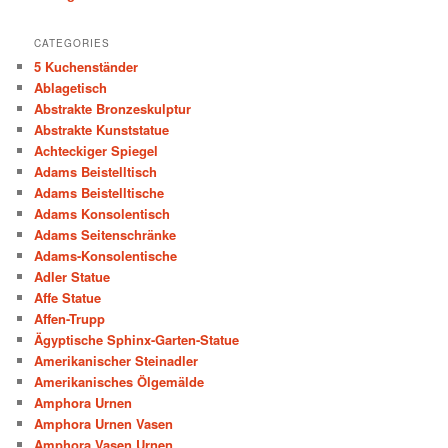
CATEGORIES
5 Kuchenständer
Ablagetisch
Abstrakte Bronzeskulptur
Abstrakte Kunststatue
Achteckiger Spiegel
Adams Beistelltisch
Adams Beistelltische
Adams Konsolentisch
Adams Seitenschränke
Adams-Konsolentische
Adler Statue
Affe Statue
Affen-Trupp
Ägyptische Sphinx-Garten-Statue
Amerikanischer Steinadler
Amerikanisches Ölgemälde
Amphora Urnen
Amphora Urnen Vasen
Amphora Vasen Urnen