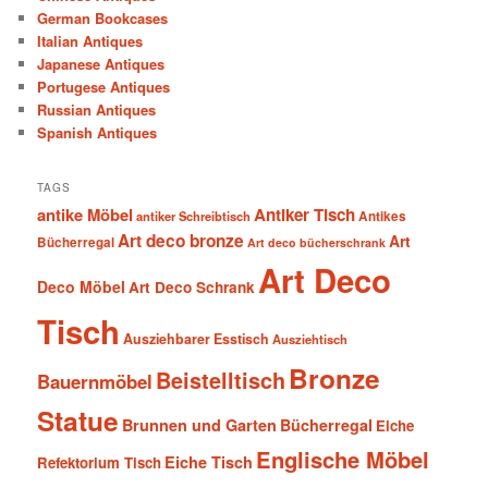
German Bookcases
Italian Antiques
Japanese Antiques
Portugese Antiques
Russian Antiques
Spanish Antiques
TAGS
antike Möbel
Antiker Tisch
antiker Schreibtisch
Antikes
Art deco bronze
Art
Bücherregal
Art deco bücherschrank
Art Deco
Deco Möbel
Art Deco Schrank
Tisch
Ausziehbarer Esstisch
Ausziehtisch
Bronze
Beistelltisch
Bauernmöbel
Statue
Brunnen und Garten
Bücherregal
Eiche
Englische Möbel
Eiche Tisch
Refektorium Tisch