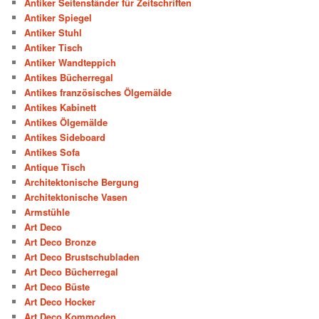
Antiker Seitenständer für Zeitschriften
Antiker Spiegel
Antiker Stuhl
Antiker Tisch
Antiker Wandteppich
Antikes Bücherregal
Antikes französisches Ölgemälde
Antikes Kabinett
Antikes Ölgemälde
Antikes Sideboard
Antikes Sofa
Antique Tisch
Architektonische Bergung
Architektonische Vasen
Armstühle
Art Deco
Art Deco Bronze
Art Deco Brustschubladen
Art Deco Bücherregal
Art Deco Büste
Art Deco Hocker
Art Deco Kommoden