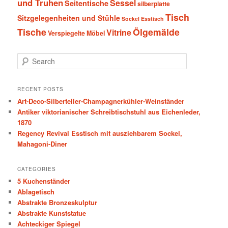
und Truhen
Sessel
Seitentische
silberplatte
Tisch
Sitzgelegenheiten und Stühle
Sockel Esstisch
Tische
Ölgemälde
Vitrine
Verspiegelte Möbel
S
e
a
r
RECENT POSTS
c
Art-Deco-Silberteller-Champagnerkühler-Weinständer
h
Antiker viktorianischer Schreibtischstuhl aus Eichenleder,
1870
Regency Revival Esstisch mit ausziehbarem Sockel,
Mahagoni-Diner
CATEGORIES
5 Kuchenständer
Ablagetisch
Abstrakte Bronzeskulptur
Abstrakte Kunststatue
Achteckiger Spiegel