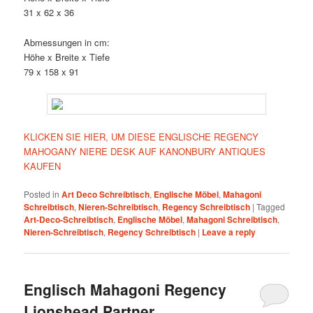
31 x 62 x 36
Abmessungen in cm:
Höhe x Breite x Tiefe
79 x 158 x 91
KLICKEN SIE HIER, UM DIESE ENGLISCHE REGENCY
MAHOGANY NIERE DESK AUF KANONBURY ANTIQUES
KAUFEN
Posted in
Art Deco Schreibtisch
,
Englische Möbel
,
Mahagoni
Schreibtisch
,
Nieren-Schreibtisch
,
Regency Schreibtisch
|
Tagged
Art-Deco-Schreibtisch
,
Englische Möbel
,
Mahagoni Schreibtisch
,
Nieren-Schreibtisch
,
Regency Schreibtisch
|
Leave a reply
Englisch Mahagoni Regency
Lionshead Partner