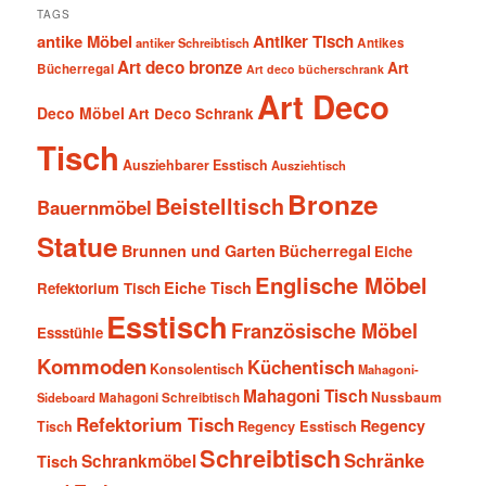
TAGS
antike Möbel
Antiker Tisch
antiker Schreibtisch
Antikes
Art deco bronze
Art
Bücherregal
Art deco bücherschrank
Art Deco
Deco Möbel
Art Deco Schrank
Tisch
Ausziehbarer Esstisch
Ausziehtisch
Bronze
Beistelltisch
Bauernmöbel
Statue
Brunnen und Garten
Bücherregal
Eiche
Englische Möbel
Eiche Tisch
Refektorium Tisch
Esstisch
Französische Möbel
Essstühle
Kommoden
Küchentisch
Konsolentisch
Mahagoni-
Mahagoni Tisch
Nussbaum
Sideboard
Mahagoni Schreibtisch
Refektorium Tisch
Regency
Tisch
Regency Esstisch
Schreibtisch
Schränke
Schrankmöbel
Tisch