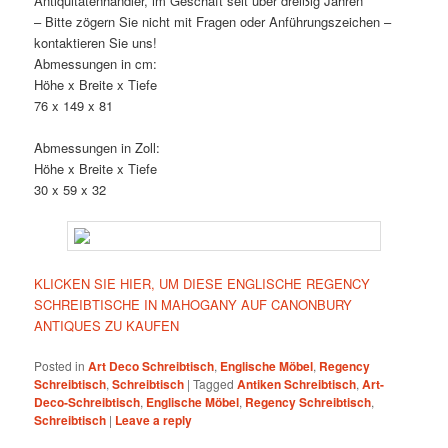
Antiquitätenhändler, im Geschäft seit über dreißig Jahren
– Bitte zögern Sie nicht mit Fragen oder Anführungszeichen –
kontaktieren Sie uns!
Abmessungen in cm:
Höhe x Breite x Tiefe
76 x 149 x 81
Abmessungen in Zoll:
Höhe x Breite x Tiefe
30 x 59 x 32
KLICKEN SIE HIER, UM DIESE ENGLISCHE REGENCY
SCHREIBTISCHE IN MAHOGANY AUF CANONBURY
ANTIQUES ZU KAUFEN
Posted in
Art Deco Schreibtisch
,
Englische Möbel
,
Regency
Schreibtisch
,
Schreibtisch
|
Tagged
Antiken Schreibtisch
,
Art-
Deco-Schreibtisch
,
Englische Möbel
,
Regency Schreibtisch
,
Schreibtisch
|
Leave a reply