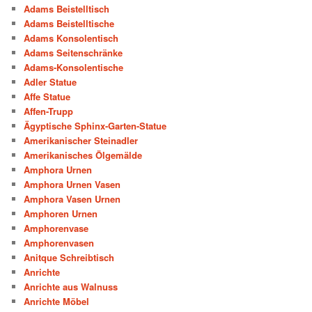
Adams Beistelltisch
Adams Beistelltische
Adams Konsolentisch
Adams Seitenschränke
Adams-Konsolentische
Adler Statue
Affe Statue
Affen-Trupp
Ägyptische Sphinx-Garten-Statue
Amerikanischer Steinadler
Amerikanisches Ölgemälde
Amphora Urnen
Amphora Urnen Vasen
Amphora Vasen Urnen
Amphoren Urnen
Amphorenvase
Amphorenvasen
Anitque Schreibtisch
Anrichte
Anrichte aus Walnuss
Anrichte Möbel