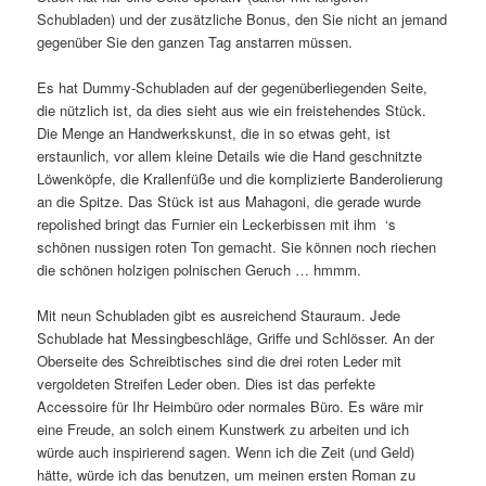
Schubladen) und der zusätzliche Bonus, den Sie nicht an jemand
gegenüber Sie den ganzen Tag anstarren müssen.
Es hat Dummy-Schubladen auf der gegenüberliegenden Seite,
die nützlich ist, da dies sieht aus wie ein freistehendes Stück.
Die Menge an Handwerkskunst, die in so etwas geht, ist
erstaunlich, vor allem kleine Details wie die Hand geschnitzte
Löwenköpfe, die Krallenfüße und die komplizierte Banderolierung
an die Spitze. Das Stück ist aus Mahagoni, die gerade wurde
repolished bringt das Furnier ein Leckerbissen mit ihm ‘s
schönen nussigen roten Ton gemacht. Sie können noch riechen
die schönen holzigen polnischen Geruch … hmmm.
Mit neun Schubladen gibt es ausreichend Stauraum. Jede
Schublade hat Messingbeschläge, Griffe und Schlösser. An der
Oberseite des Schreibtisches sind die drei roten Leder mit
vergoldeten Streifen Leder oben. Dies ist das perfekte
Accessoire für Ihr Heimbüro oder normales Büro. Es wäre mir
eine Freude, an solch einem Kunstwerk zu arbeiten und ich
würde auch inspirierend sagen. Wenn ich die Zeit (und Geld)
hätte, würde ich das benutzen, um meinen ersten Roman zu