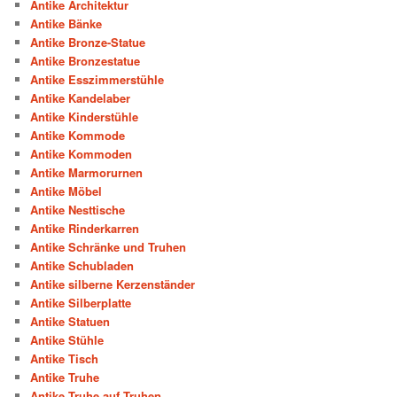
Antike Architektur
Antike Bänke
Antike Bronze-Statue
Antike Bronzestatue
Antike Esszimmerstühle
Antike Kandelaber
Antike Kinderstühle
Antike Kommode
Antike Kommoden
Antike Marmorurnen
Antike Möbel
Antike Nesttische
Antike Rinderkarren
Antike Schränke und Truhen
Antike Schubladen
Antike silberne Kerzenständer
Antike Silberplatte
Antike Statuen
Antike Stühle
Antike Tisch
Antike Truhe
Antike Truhe auf Truhen