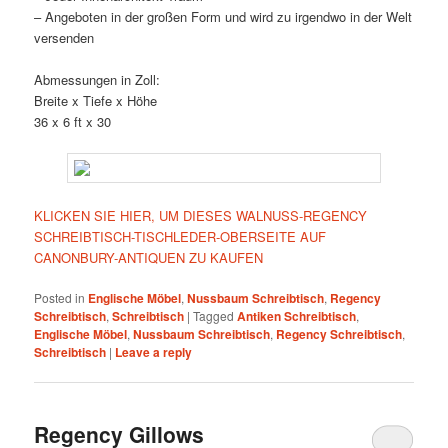
– Angeboten in der großen Form und wird zu irgendwo in der Welt
versenden
Abmessungen in Zoll:
Breite x Tiefe x Höhe
36 x 6 ft x 30
KLICKEN SIE HIER, UM DIESES WALNUSS-REGENCY
SCHREIBTISCH-TISCHLEDER-OBERSEITE AUF
CANONBURY-ANTIQUEN ZU KAUFEN
Posted in
Englische Möbel
,
Nussbaum Schreibtisch
,
Regency
Schreibtisch
,
Schreibtisch
|
Tagged
Antiken Schreibtisch
,
Englische Möbel
,
Nussbaum Schreibtisch
,
Regency Schreibtisch
,
Schreibtisch
|
Leave a reply
Regency Gillows