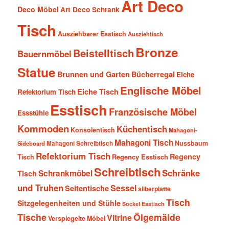
Art Deco
Deco Möbel
Art Deco Schrank
Tisch
Ausziehbarer Esstisch
Ausziehtisch
Bronze
Beistelltisch
Bauernmöbel
Statue
Brunnen und Garten
Bücherregal
Eiche
Englische Möbel
Eiche Tisch
Refektorium Tisch
Esstisch
Französische Möbel
Essstühle
Kommoden
Küchentisch
Konsolentisch
Mahagoni-
Mahagoni Tisch
Nussbaum
Sideboard
Mahagoni Schreibtisch
Refektorium Tisch
Regency
Tisch
Regency Esstisch
Schreibtisch
Schränke
Schrankmöbel
Tisch
und Truhen
Sessel
Seitentische
silberplatte
Tisch
Sitzgelegenheiten und Stühle
Sockel Esstisch
Tische
Ölgemälde
Vitrine
Verspiegelte Möbel