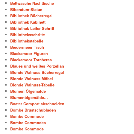
Bettwäsche Nachttische
Bibendum-Statue
Bibliothek Bücherregal
Bibliothek Kabinett
Bibliothek Leiter Schritt
Bibliotheksschritte
Bibliothekstabelle
Biedermeier Tisch
Blackamoor Figuren
Blackamoor Torcheres
Blaues und weißes Porzellan
Blonde Walnuss Bücherregal
Blonde Walnuss-Möbel
Blonde Walnuss-Tabelle
Blumen Ölgemälde
Blumenölgemälde…
Boater Comport abschneiden
Bombe Brustschubladen
Bombe Commode
Bombe Commodes
Bombe Kommode