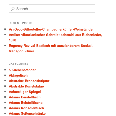
S
e
a
r
RECENT POSTS
c
Art-Deco-Silberteller-Champagnerkühler-Weinständer
h
Antiker viktorianischer Schreibtischstuhl aus Eichenleder,
1870
Regency Revival Esstisch mit ausziehbarem Sockel,
Mahagoni-Diner
CATEGORIES
5 Kuchenständer
Ablagetisch
Abstrakte Bronzeskulptur
Abstrakte Kunststatue
Achteckiger Spiegel
Adams Beistelltisch
Adams Beistelltische
Adams Konsolentisch
Adams Seitenschränke