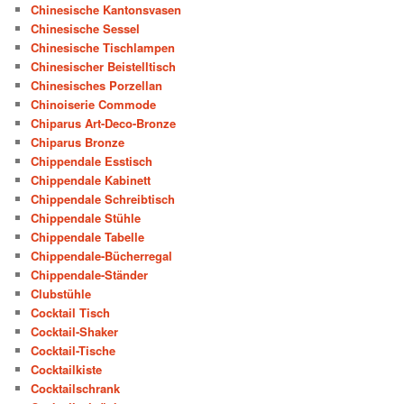
Chinesische Kantonsvasen
Chinesische Sessel
Chinesische Tischlampen
Chinesischer Beistelltisch
Chinesisches Porzellan
Chinoiserie Commode
Chiparus Art-Deco-Bronze
Chiparus Bronze
Chippendale Esstisch
Chippendale Kabinett
Chippendale Schreibtisch
Chippendale Stühle
Chippendale Tabelle
Chippendale-Bücherregal
Chippendale-Ständer
Clubstühle
Cocktail Tisch
Cocktail-Shaker
Cocktail-Tische
Cocktailkiste
Cocktailschrank