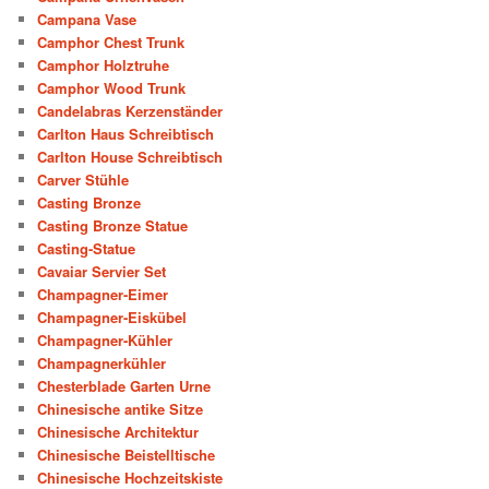
Campana Vase
Camphor Chest Trunk
Camphor Holztruhe
Camphor Wood Trunk
Candelabras Kerzenständer
Carlton Haus Schreibtisch
Carlton House Schreibtisch
Carver Stühle
Casting Bronze
Casting Bronze Statue
Casting-Statue
Cavaiar Servier Set
Champagner-Eimer
Champagner-Eiskübel
Champagner-Kühler
Champagnerkühler
Chesterblade Garten Urne
Chinesische antike Sitze
Chinesische Architektur
Chinesische Beistelltische
Chinesische Hochzeitskiste