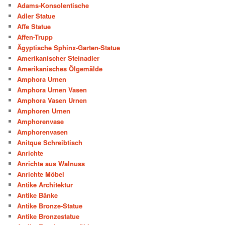
Adams-Konsolentische
Adler Statue
Affe Statue
Affen-Trupp
Ägyptische Sphinx-Garten-Statue
Amerikanischer Steinadler
Amerikanisches Ölgemälde
Amphora Urnen
Amphora Urnen Vasen
Amphora Vasen Urnen
Amphoren Urnen
Amphorenvase
Amphorenvasen
Anitque Schreibtisch
Anrichte
Anrichte aus Walnuss
Anrichte Möbel
Antike Architektur
Antike Bänke
Antike Bronze-Statue
Antike Bronzestatue