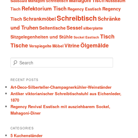
Mahagoni Tisch
Nussbaum
Sideboard
Mahagoni Schreibtisch
Refektorium Tisch
Regency
Tisch
Regency Esstisch
Schreibtisch
Schränke
Schrankmöbel
Tisch
und Truhen
Sessel
Seitentische
silberplatte
Tisch
Sitzgelegenheiten und Stühle
Sockel Esstisch
Tische
Ölgemälde
Vitrine
Verspiegelte Möbel
S
e
a
r
RECENT POSTS
c
Art-Deco-Silberteller-Champagnerkühler-Weinständer
h
Antiker viktorianischer Schreibtischstuhl aus Eichenleder,
1870
Regency Revival Esstisch mit ausziehbarem Sockel,
Mahagoni-Diner
CATEGORIES
5 Kuchenständer