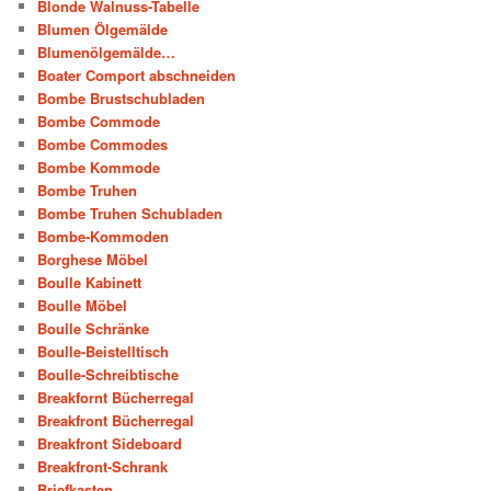
Blonde Walnuss-Tabelle
Blumen Ölgemälde
Blumenölgemälde…
Boater Comport abschneiden
Bombe Brustschubladen
Bombe Commode
Bombe Commodes
Bombe Kommode
Bombe Truhen
Bombe Truhen Schubladen
Bombe-Kommoden
Borghese Möbel
Boulle Kabinett
Boulle Möbel
Boulle Schränke
Boulle-Beistelltisch
Boulle-Schreibtische
Breakfornt Bücherregal
Breakfront Bücherregal
Breakfront Sideboard
Breakfront-Schrank
Briefkasten