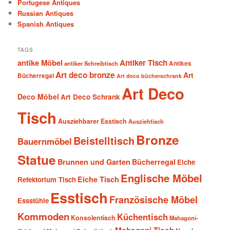
Portugese Antiques
Russian Antiques
Spanish Antiques
TAGS
antike Möbel
Antiker Tisch
antiker Schreibtisch
Antikes
Art deco bronze
Art
Bücherregal
Art deco bücherschrank
Art Deco
Deco Möbel
Art Deco Schrank
Tisch
Ausziehbarer Esstisch
Ausziehtisch
Bronze
Beistelltisch
Bauernmöbel
Statue
Brunnen und Garten
Bücherregal
Eiche
Englische Möbel
Eiche Tisch
Refektorium Tisch
Esstisch
Französische Möbel
Essstühle
Kommoden
Küchentisch
Konsolentisch
Mahagoni-