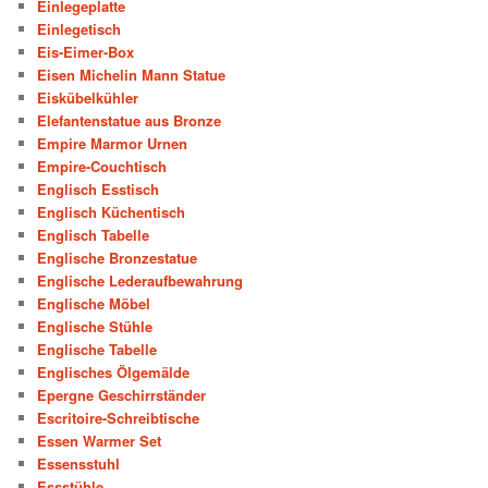
Einlegeplatte
Einlegetisch
Eis-Eimer-Box
Eisen Michelin Mann Statue
Eiskübelkühler
Elefantenstatue aus Bronze
Empire Marmor Urnen
Empire-Couchtisch
Englisch Esstisch
Englisch Küchentisch
Englisch Tabelle
Englische Bronzestatue
Englische Lederaufbewahrung
Englische Möbel
Englische Stühle
Englische Tabelle
Englisches Ölgemälde
Epergne Geschirrständer
Escritoire-Schreibtische
Essen Warmer Set
Essensstuhl
Essstühle