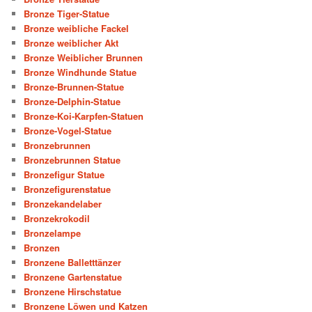
Bronze Tiger-Statue
Bronze weibliche Fackel
Bronze weiblicher Akt
Bronze Weiblicher Brunnen
Bronze Windhunde Statue
Bronze-Brunnen-Statue
Bronze-Delphin-Statue
Bronze-Koi-Karpfen-Statuen
Bronze-Vogel-Statue
Bronzebrunnen
Bronzebrunnen Statue
Bronzefigur Statue
Bronzefigurenstatue
Bronzekandelaber
Bronzekrokodil
Bronzelampe
Bronzen
Bronzene Balletttänzer
Bronzene Gartenstatue
Bronzene Hirschstatue
Bronzene Löwen und Katzen