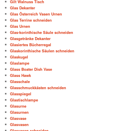
Gilt Walnuss Tisch
Glas Dekanter
Glas Österreich Vasen Urnen
Glas Terrine schneiden
Glas Urnen
Glas-korinthische Säule schneiden
Glasgetränke Dekanter
Glasiertes Bücherregal
Glaskorinthische Säulen schneiden
Glaskugel
Glaslampe
Glass Boater Dish Vase
Glass Hawk
Glasschale
Glasschmuckkästen schneiden
Glasspiegel
Glastischlampe
Glasurne
Glasurnen
Glasvase
Glasvasen
Glasvasen schneiden