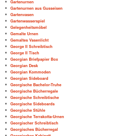
Gartenurnen
Gartenurnen aus Gusseisen
Gartenvasen
Gartenwasserspiel
Gelegenheitsmöbel
Gemalte Urnen
Gemaltes Vasenlicht
George II Schreibtisch
George II Tisch
Georgian Briefpapier Box
Georgian Desk
Georgian Kommoden
Georgian Sideboard
Georgische Bachelor-Truhe
Georgische Bücherregale
Georgische Schreibtische
Georgische Sideboards
Georgische Stühle
Georgische Terrakotta-Urnen
Georgischer Schreibtisch
Georgisches Bücherregal
Georgisches Kabinett