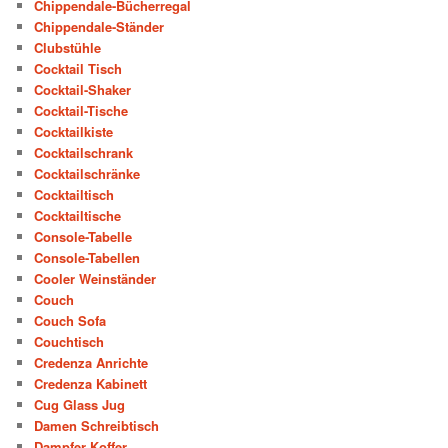
Chippendale-Bücherregal
Chippendale-Ständer
Clubstühle
Cocktail Tisch
Cocktail-Shaker
Cocktail-Tische
Cocktailkiste
Cocktailschrank
Cocktailschränke
Cocktailtisch
Cocktailtische
Console-Tabelle
Console-Tabellen
Cooler Weinständer
Couch
Couch Sofa
Couchtisch
Credenza Anrichte
Credenza Kabinett
Cug Glass Jug
Damen Schreibtisch
Dampfer Koffer