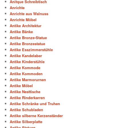
Anitque Schreibtisch
Anrichte
Anrichte aus Walnuss
Anrichte Möbel
Antike Architektur
Antike Bänke
Antike Bronze-Statue
Antike Bronzestatue
Antike Esszimmerstühle
Antike Kandelaber
Antike Kinderstühle
Antike Kommode
Antike Kommoden
Antike Marmorurnen
Antike Möbel
Antike Nesttische
Antike Rinderkarren
Antike Schränke und Truhen
Antike Schubladen
Antike silberne Kerzenständer
Antike Silberplatte
Antike Statuen