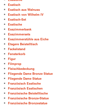
Esstisch
Esstisch aus Walnuss
Esstisch von Wilhelm IV
Esstisch-Set
Esstische
Esszimmerbank
Esszimmersets
Esszimmerstühle aus Eiche
Etagere Beistelltisch
Fackelstand
Fensterkorb
Figur
Filmprop
Fleischbedeckung
Fliegende Dame Bronze Statue
Fliegende Dame Statue
Französisch Esstische
Französisch Esstischen
Französische Beistelltische
Französische Bronze-Statue
Französische Bronzestatue