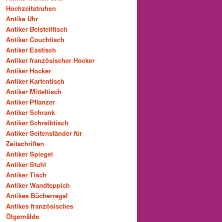
Hochzeitstruhen
Antike Uhr
Antiker Beistelltisch
Antiker Couchtisch
Antiker Esstisch
Antiker französischer Hocker
Antiker Hocker
Antiker Kartentisch
Antiker Mitteltisch
Antiker Pflanzer
Antiker Schrank
Antiker Schreibtisch
Antiker Seitenständer für
Zeitschriften
Antiker Spiegel
Antiker Stuhl
Antiker Tisch
Antiker Wandteppich
Antikes Bücherregal
Antikes französisches
Ölgemälde