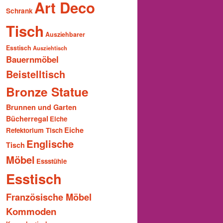
Art Deco
Schrank
Tisch
Ausziehbarer
Esstisch
Ausziehtisch
Bauernmöbel
Beistelltisch
Bronze Statue
Brunnen und Garten
Bücherregal
Eiche
Eiche
Refektorium Tisch
Englische
Tisch
Möbel
Essstühle
Esstisch
Französische Möbel
Kommoden