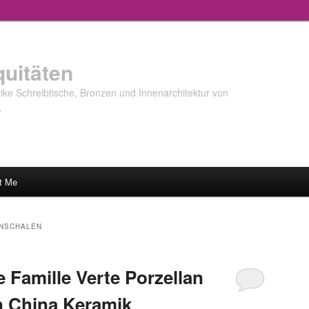
quitäten
ke Schreibtische, Bronzen und Innenarchitektur von
…
t Me
NSCHALEN
 Famille Verte Porzellan
n China Keramik