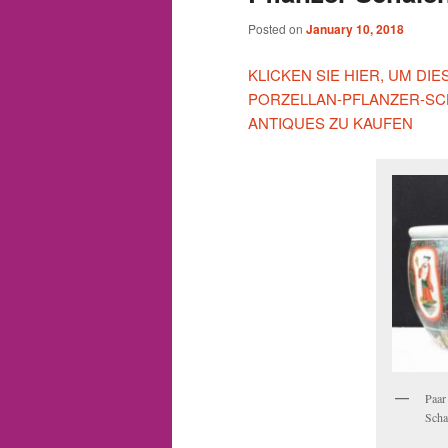
Posted on
January 10, 2018
KLICKEN SIE HIER, UM DI
PORZELLAN-PFLANZER-SC
ANTIQUES ZU KAUFEN
Paar
Scha