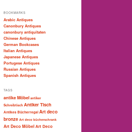
BOOKMARKS
Arabic Antiques
Canonbury Antiques
canonbury antiquitaten
Chinese Antiques
German Bookcases
Italian Antiques
Japanese Antiques
Portugese Antiques
Russian Antiques
Spanish Antiques
TAGS
antike Möbel
antiker
Antiker Tisch
Schreibtisch
Art deco
Antikes Bücherregal
bronze
Art deco bücherschrank
Art Deco Möbel
Art Deco