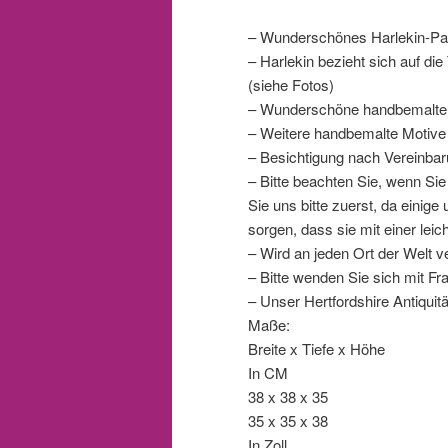
– Wunderschönes Harlekin-Paar
– Harlekin bezieht sich auf die
(siehe Fotos)
– Wunderschöne handbemalte D
– Weitere handbemalte Motiv
– Besichtigung nach Vereinba
– Bitte beachten Sie, wenn S
Sie uns bitte zuerst, da einige
sorgen, dass sie mit einer lei
– Wird an jeden Ort der Welt v
– Bitte wenden Sie sich mit F
– Unser Hertfordshire Antiqui
Maße:
Breite x Tiefe x Höhe
In CM
38 x 38 x 35
35 x 35 x 38
In Zoll