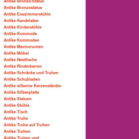
Antike Bronze-Statue
Antike Bronzestatue
Antike Esszimmerstühle
Antike Kandelaber
Antike Kinderstühle
Antike Kommode
Antike Kommoden
Antike Marmorurnen
Antike Möbel
Antike Nesttische
Antike Rinderkarren
Antike Schränke und Truhen
Antike Schubladen
Antike silberne Kerzenständer
Antike Silberplatte
Antike Statuen
Antike Stühle
Antike Tisch
Antike Truhe
Antike Truhe auf Truhen
Antike Truhen
Antike Truhen und