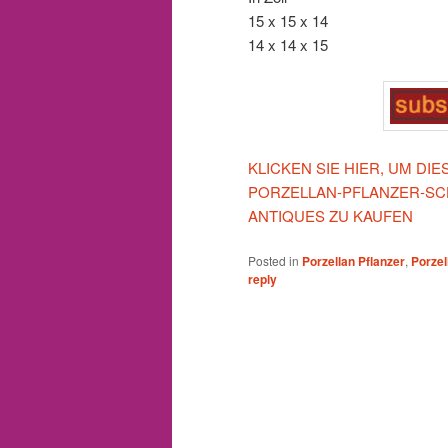
15 x 15 x 14
14 x 14 x 15
KLICKEN SIE HIER, UM DI
PORZELLAN-PFLANZER-SC
ANTIQUES ZU KAUFEN
Posted in
Porzellan Pflanzer
,
Porzel
reply