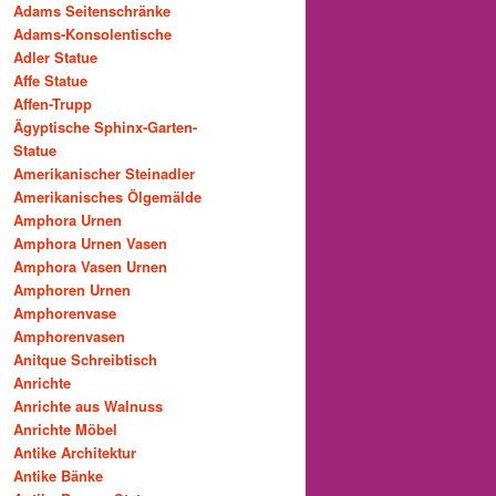
Adams Seitenschränke
Adams-Konsolentische
Adler Statue
Affe Statue
Affen-Trupp
Ägyptische Sphinx-Garten-
Statue
Amerikanischer Steinadler
Amerikanisches Ölgemälde
Amphora Urnen
Amphora Urnen Vasen
Amphora Vasen Urnen
Amphoren Urnen
Amphorenvase
Amphorenvasen
Anitque Schreibtisch
Anrichte
Anrichte aus Walnuss
Anrichte Möbel
Antike Architektur
Antike Bänke