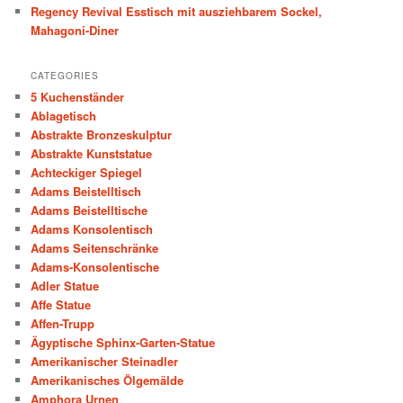
Regency Revival Esstisch mit ausziehbarem Sockel,
Mahagoni-Diner
CATEGORIES
5 Kuchenständer
Ablagetisch
Abstrakte Bronzeskulptur
Abstrakte Kunststatue
Achteckiger Spiegel
Adams Beistelltisch
Adams Beistelltische
Adams Konsolentisch
Adams Seitenschränke
Adams-Konsolentische
Adler Statue
Affe Statue
Affen-Trupp
Ägyptische Sphinx-Garten-Statue
Amerikanischer Steinadler
Amerikanisches Ölgemälde
Amphora Urnen