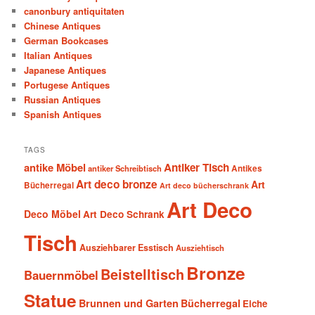
canonbury antiquitaten
Chinese Antiques
German Bookcases
Italian Antiques
Japanese Antiques
Portugese Antiques
Russian Antiques
Spanish Antiques
TAGS
antike Möbel
Antiker Tisch
antiker Schreibtisch
Antikes
Art deco bronze
Art
Bücherregal
Art deco bücherschrank
Art Deco
Deco Möbel
Art Deco Schrank
Tisch
Ausziehbarer Esstisch
Ausziehtisch
Bronze
Beistelltisch
Bauernmöbel
Statue
Brunnen und Garten
Bücherregal
Eiche