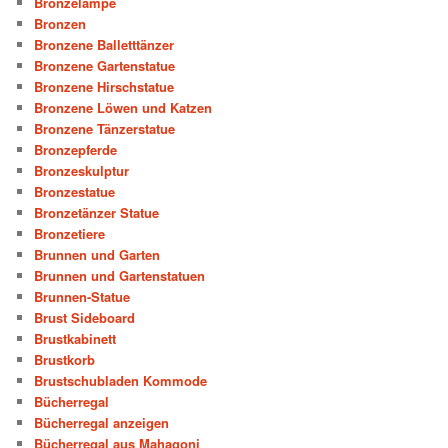
Bronzelampe
Bronzen
Bronzene Balletttänzer
Bronzene Gartenstatue
Bronzene Hirschstatue
Bronzene Löwen und Katzen
Bronzene Tänzerstatue
Bronzepferde
Bronzeskulptur
Bronzestatue
Bronzetänzer Statue
Bronzetiere
Brunnen und Garten
Brunnen und Gartenstatuen
Brunnen-Statue
Brust Sideboard
Brustkabinett
Brustkorb
Brustschubladen Kommode
Bücherregal
Bücherregal anzeigen
Bücherregal aus Mahagoni