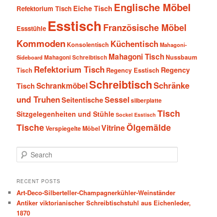
Englische Möbel
Eiche Tisch
Refektorium Tisch
Esstisch
Französische Möbel
Essstühle
Kommoden
Küchentisch
Konsolentisch
Mahagoni-
Mahagoni Tisch
Nussbaum
Sideboard
Mahagoni Schreibtisch
Refektorium Tisch
Regency
Tisch
Regency Esstisch
Schreibtisch
Schränke
Schrankmöbel
Tisch
und Truhen
Sessel
Seitentische
silberplatte
Tisch
Sitzgelegenheiten und Stühle
Sockel Esstisch
Tische
Ölgemälde
Vitrine
Verspiegelte Möbel
S
e
a
r
RECENT POSTS
c
Art-Deco-Silberteller-Champagnerkühler-Weinständer
h
Antiker viktorianischer Schreibtischstuhl aus Eichenleder,
1870