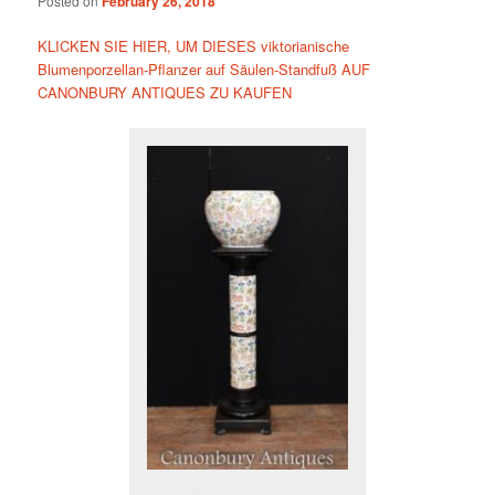
Posted on
February 26, 2018
KLICKEN SIE HIER, UM DIESES viktorianische
Blumenporzellan-Pflanzer auf Säulen-Standfuß AUF
CANONBURY ANTIQUES ZU KAUFEN