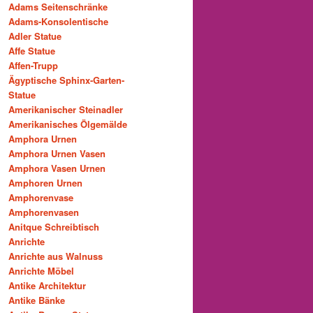
Adams Seitenschränke
Adams-Konsolentische
Adler Statue
Affe Statue
Affen-Trupp
Ägyptische Sphinx-Garten-
Statue
Amerikanischer Steinadler
Amerikanisches Ölgemälde
Amphora Urnen
Amphora Urnen Vasen
Amphora Vasen Urnen
Amphoren Urnen
Amphorenvase
Amphorenvasen
Anitque Schreibtisch
Anrichte
Anrichte aus Walnuss
Anrichte Möbel
Antike Architektur
Antike Bänke