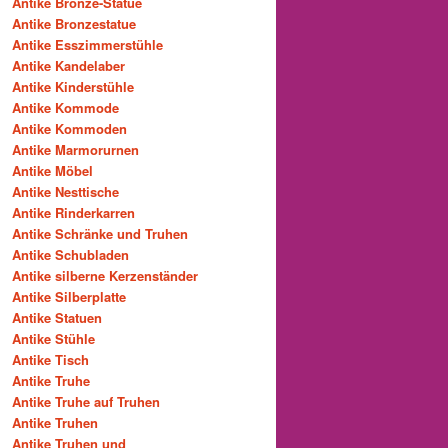
Antike Bronze-Statue
Antike Bronzestatue
Antike Esszimmerstühle
Antike Kandelaber
Antike Kinderstühle
Antike Kommode
Antike Kommoden
Antike Marmorurnen
Antike Möbel
Antike Nesttische
Antike Rinderkarren
Antike Schränke und Truhen
Antike Schubladen
Antike silberne Kerzenständer
Antike Silberplatte
Antike Statuen
Antike Stühle
Antike Tisch
Antike Truhe
Antike Truhe auf Truhen
Antike Truhen
Antike Truhen und