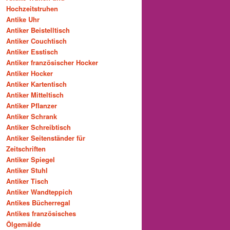
Hochzeitstruhen
Antike Uhr
Antiker Beistelltisch
Antiker Couchtisch
Antiker Esstisch
Antiker französischer Hocker
Antiker Hocker
Antiker Kartentisch
Antiker Mitteltisch
Antiker Pflanzer
Antiker Schrank
Antiker Schreibtisch
Antiker Seitenständer für
Zeitschriften
Antiker Spiegel
Antiker Stuhl
Antiker Tisch
Antiker Wandteppich
Antikes Bücherregal
Antikes französisches
Ölgemälde