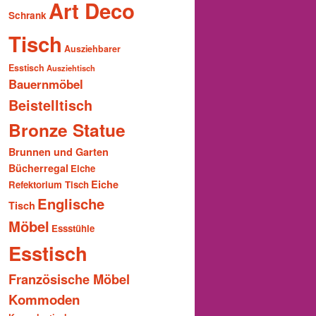
Art Deco
Schrank
Tisch
Ausziehbarer
Esstisch
Ausziehtisch
Bauernmöbel
Beistelltisch
Bronze Statue
Brunnen und Garten
Bücherregal
Eiche
Eiche
Refektorium Tisch
Englische
Tisch
Möbel
Essstühle
Esstisch
Französische Möbel
Kommoden