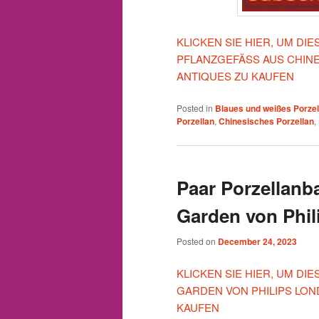
KLICKEN SIE HIER, UM D
PFLANZGEFÄSS AUS CHIN
ANTIQUES ZU KAUFEN
Posted in
Blaues und weißes Porzel
Porzellan
,
Chinesisches Porzellan
,
Paar Porzellanb
Garden von Phil
Posted on
December 24, 2023
KLICKEN SIE HIER, UM D
GARDEN VON PHILIPS LO
KAUFEN