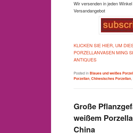
Wir versenden in jeden Winkel d
Versandangebot
KLICKEN SIE HIER, UM DI
PORZELLANVASEN MING 
ANTIQUES
Posted in
Blaues und weißes Porzel
Porzellan
,
Chinesisches Porzellan
,
Große Pflanzge
weißem Porzella
China