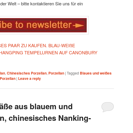
er Welt – bitte kontaktieren Sie uns für ein
ESES PAAR ZU KAUFEN. BLAU-WEIßE
SHANGPING TEMPELURNEN AUF CANONBURY
lan
,
Chinesisches Porzellan
,
Porzellan
|
Tagged
Blaues und weißes
Porzellan
|
Leave a reply
fäße aus blauem und
n, chinesisches Nanking-