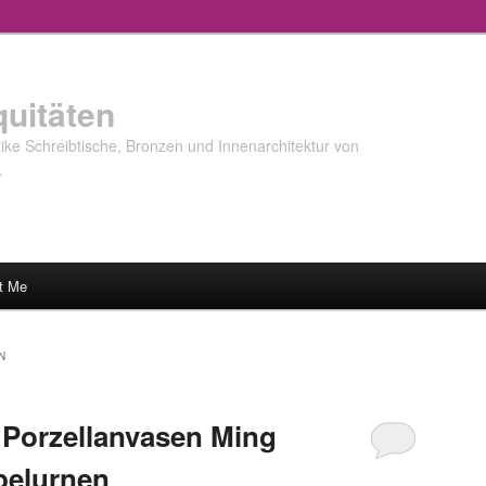
quitäten
ke Schreibtische, Bronzen und Innenarchitektur von
…
t Me
N
 Porzellanvasen Ming
pelurnen