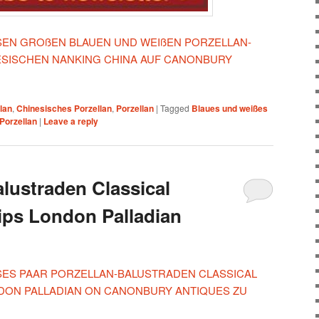
IESEN GROßEN BLAUEN UND WEIßEN PORZELLAN-
ESISCHEN NANKING CHINA AUF CANONBURY
lan
,
Chinesisches Porzellan
,
Porzellan
|
Tagged
Blaues und weißes
Porzellan
|
Leave a reply
alustraden Classical
ips London Palladian
IESES PAAR PORZELLAN-BALUSTRADEN CLASSICAL
NDON PALLADIAN ON CANONBURY ANTIQUES ZU