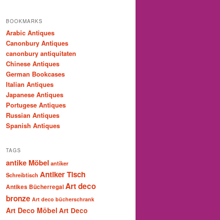
BOOKMARKS
Arabic Antiques
Canonbury Antiques
canonbury antiquitaten
Chinese Antiques
German Bookcases
Italian Antiques
Japanese Antiques
Portugese Antiques
Russian Antiques
Spanish Antiques
TAGS
antike Möbel
antiker
Antiker Tisch
Schreibtisch
Art deco
Antikes Bücherregal
bronze
Art deco bücherschrank
Art Deco Möbel
Art Deco