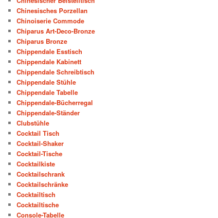
Chinesischer Beistelltisch
Chinesisches Porzellan
Chinoiserie Commode
Chiparus Art-Deco-Bronze
Chiparus Bronze
Chippendale Esstisch
Chippendale Kabinett
Chippendale Schreibtisch
Chippendale Stühle
Chippendale Tabelle
Chippendale-Bücherregal
Chippendale-Ständer
Clubstühle
Cocktail Tisch
Cocktail-Shaker
Cocktail-Tische
Cocktailkiste
Cocktailschrank
Cocktailschränke
Cocktailtisch
Cocktailtische
Console-Tabelle