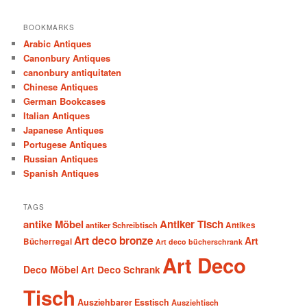
BOOKMARKS
Arabic Antiques
Canonbury Antiques
canonbury antiquitaten
Chinese Antiques
German Bookcases
Italian Antiques
Japanese Antiques
Portugese Antiques
Russian Antiques
Spanish Antiques
TAGS
antike Möbel
Antiker Tisch
antiker Schreibtisch
Antikes
Art deco bronze
Art
Bücherregal
Art deco bücherschrank
Art Deco
Deco Möbel
Art Deco Schrank
Tisch
Ausziehbarer Esstisch
Ausziehtisch