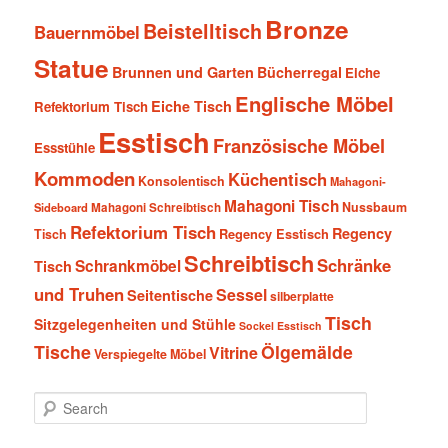
Bronze
Beistelltisch
Bauernmöbel
Statue
Brunnen und Garten
Bücherregal
Eiche
Englische Möbel
Eiche Tisch
Refektorium Tisch
Esstisch
Französische Möbel
Essstühle
Kommoden
Küchentisch
Konsolentisch
Mahagoni-
Mahagoni Tisch
Nussbaum
Sideboard
Mahagoni Schreibtisch
Refektorium Tisch
Regency
Tisch
Regency Esstisch
Schreibtisch
Schränke
Schrankmöbel
Tisch
und Truhen
Sessel
Seitentische
silberplatte
Tisch
Sitzgelegenheiten und Stühle
Sockel Esstisch
Tische
Ölgemälde
Vitrine
Verspiegelte Möbel
S
e
a