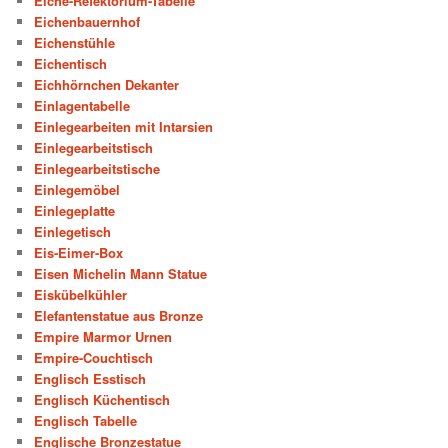
Eiche-Refektorium-Tabelle
Eichenbauernhof
Eichenstühle
Eichentisch
Eichhörnchen Dekanter
Einlagentabelle
Einlegearbeiten mit Intarsien
Einlegearbeitstisch
Einlegearbeitstische
Einlegemöbel
Einlegeplatte
Einlegetisch
Eis-Eimer-Box
Eisen Michelin Mann Statue
Eiskübelkühler
Elefantenstatue aus Bronze
Empire Marmor Urnen
Empire-Couchtisch
Englisch Esstisch
Englisch Küchentisch
Englisch Tabelle
Englische Bronzestatue