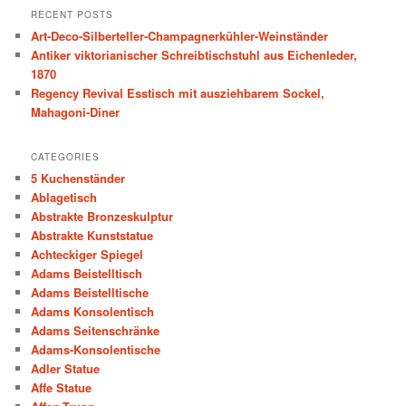
r
RECENT POSTS
c
Art-Deco-Silberteller-Champagnerkühler-Weinständer
h
Antiker viktorianischer Schreibtischstuhl aus Eichenleder,
1870
Regency Revival Esstisch mit ausziehbarem Sockel,
Mahagoni-Diner
CATEGORIES
5 Kuchenständer
Ablagetisch
Abstrakte Bronzeskulptur
Abstrakte Kunststatue
Achteckiger Spiegel
Adams Beistelltisch
Adams Beistelltische
Adams Konsolentisch
Adams Seitenschränke
Adams-Konsolentische
Adler Statue
Affe Statue