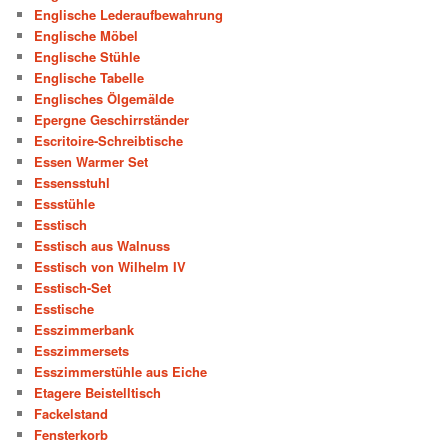
Englische Lederaufbewahrung
Englische Möbel
Englische Stühle
Englische Tabelle
Englisches Ölgemälde
Epergne Geschirrständer
Escritoire-Schreibtische
Essen Warmer Set
Essensstuhl
Essstühle
Esstisch
Esstisch aus Walnuss
Esstisch von Wilhelm IV
Esstisch-Set
Esstische
Esszimmerbank
Esszimmersets
Esszimmerstühle aus Eiche
Etagere Beistelltisch
Fackelstand
Fensterkorb