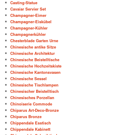
Casting-Statue
Cavaiar Servier Set
Champagner-Eimer
Champagner-Eiskübel
Champagner-Kühler
Champagnerkühler
Chesterblade Garten Urne
Chinesische antike Sitze
Chinesische Architektur
Chinesische Beistelltische
Chinesische Hochzeitskiste
Chinesische Kantonsvasen
Chinesische Sessel
Chinesische Tischlampen
Chinesischer Beistelltisch
Chinesisches Porzellan
Chinoiserie Commode
Chiparus Art-Deco-Bronze
Chiparus Bronze
Chippendale Esstisch
Chippendale Kabinett