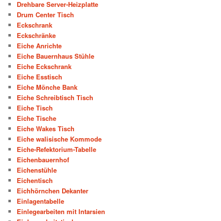
Drehbare Server-Heizplatte
Drum Center Tisch
Eckschrank
Eckschränke
Eiche Anrichte
Eiche Bauernhaus Stühle
Eiche Eckschrank
Eiche Esstisch
Eiche Mönche Bank
Eiche Schreibtisch Tisch
Eiche Tisch
Eiche Tische
Eiche Wakes Tisch
Eiche walisische Kommode
Eiche-Refektorium-Tabelle
Eichenbauernhof
Eichenstühle
Eichentisch
Eichhörnchen Dekanter
Einlagentabelle
Einlegearbeiten mit Intarsien