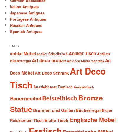
German Bookcases
Italian Antiques
Japanese Antiques
Portugese Antiques
Russian Antiques
Spanish Antiques
TAGS
antike Möbel
Antiker Tisch
antiker Schreibtisch
Antikes
Art deco bronze
Art
Bücherregal
Art deco bücherschrank
Art Deco
Deco Möbel
Art Deco Schrank
Tisch
Ausziehbarer Esstisch
Ausziehtisch
Bronze
Beistelltisch
Bauernmöbel
Statue
Brunnen und Garten
Bücherregal
Eiche
Englische Möbel
Eiche Tisch
Refektorium Tisch
Esstisch
Französische Möbel