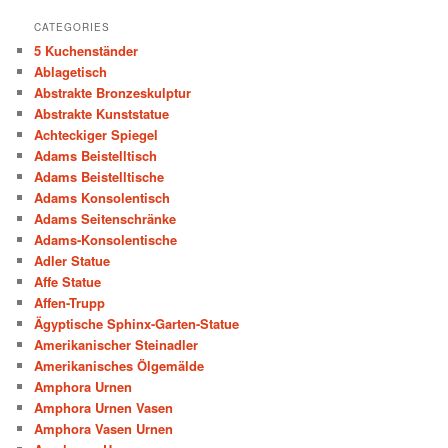
CATEGORIES
5 Kuchenständer
Ablagetisch
Abstrakte Bronzeskulptur
Abstrakte Kunststatue
Achteckiger Spiegel
Adams Beistelltisch
Adams Beistelltische
Adams Konsolentisch
Adams Seitenschränke
Adams-Konsolentische
Adler Statue
Affe Statue
Affen-Trupp
Ägyptische Sphinx-Garten-Statue
Amerikanischer Steinadler
Amerikanisches Ölgemälde
Amphora Urnen
Amphora Urnen Vasen
Amphora Vasen Urnen