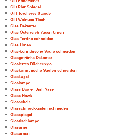
Gilt Kandelaber
Gilt Pier Spiegel
Gilt Torcheres Stände
Gilt Walnuss Tisch
Glas Dekanter
Glas Österreich Vasen Urnen
Glas Terrine schneiden
Glas Urnen
Glas-korinthische Säule schneiden
Glasgetränke Dekanter
Glasiertes Bücherregal
Glaskorinthische Säulen schneiden
Glaskugel
Glaslampe
Glass Boater Dish Vase
Glass Hawk
Glasschale
Glasschmuckkästen schneiden
Glasspiegel
Glastischlampe
Glasurne
Glasurnen