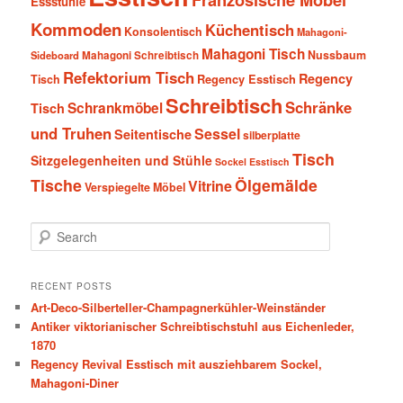
Essstühle
Kommoden
Küchentisch
Konsolentisch
Mahagoni-
Mahagoni Tisch
Nussbaum
Sideboard
Mahagoni Schreibtisch
Refektorium Tisch
Regency
Tisch
Regency Esstisch
Schreibtisch
Schränke
Schrankmöbel
Tisch
und Truhen
Sessel
Seitentische
silberplatte
Tisch
Sitzgelegenheiten und Stühle
Sockel Esstisch
Tische
Ölgemälde
Vitrine
Verspiegelte Möbel
S
e
a
r
RECENT POSTS
c
Art-Deco-Silberteller-Champagnerkühler-Weinständer
h
Antiker viktorianischer Schreibtischstuhl aus Eichenleder,
1870
Regency Revival Esstisch mit ausziehbarem Sockel,
Mahagoni-Diner