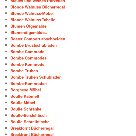
Blaues und weißes Porzellan
Blonde Walnuss Bücherregal
Blonde Walnuss-Möbel
Blonde Walnuss-Tabelle
Blumen Ölgemälde
Blumenölgemälde…
Boater Comport abschneiden
Bombe Brustschubladen
Bombe Commode
Bombe Commodes
Bombe Kommode
Bombe Truhen
Bombe Truhen Schubladen
Bombe-Kommoden
Borghese Möbel
Boulle Kabinett
Boulle Möbel
Boulle Schränke
Boulle-Beistelltisch
Boulle-Schreibtische
Breakfornt Bücherregal
Breakfront Bücherregal