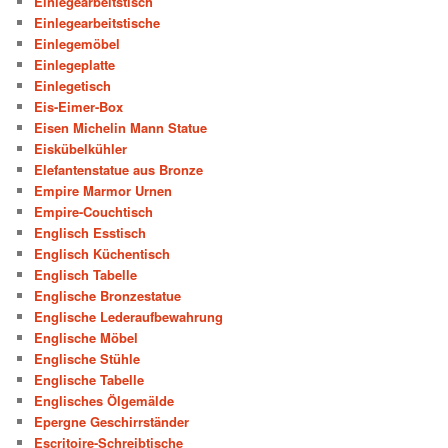
Einlegearbeitstisch
Einlegearbeitstische
Einlegemöbel
Einlegeplatte
Einlegetisch
Eis-Eimer-Box
Eisen Michelin Mann Statue
Eiskübelkühler
Elefantenstatue aus Bronze
Empire Marmor Urnen
Empire-Couchtisch
Englisch Esstisch
Englisch Küchentisch
Englisch Tabelle
Englische Bronzestatue
Englische Lederaufbewahrung
Englische Möbel
Englische Stühle
Englische Tabelle
Englisches Ölgemälde
Epergne Geschirrständer
Escritoire-Schreibtische