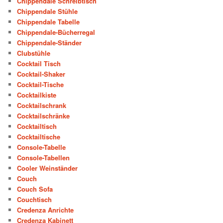
Chippendale Schreibtisch
Chippendale Stühle
Chippendale Tabelle
Chippendale-Bücherregal
Chippendale-Ständer
Clubstühle
Cocktail Tisch
Cocktail-Shaker
Cocktail-Tische
Cocktailkiste
Cocktailschrank
Cocktailschränke
Cocktailtisch
Cocktailtische
Console-Tabelle
Console-Tabellen
Cooler Weinständer
Couch
Couch Sofa
Couchtisch
Credenza Anrichte
Credenza Kabinett