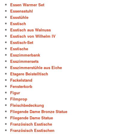
Essen Warmer Set
Essensstuhl
Essstühle
Esstisch
Esstisch aus Walnuss
Esstisch von Wilhelm IV
Esstisch-Set
Esstische
Esszimmerbank
Esszimmersets
Esszimmerstühle aus Eiche
Etagere Beistelltisch
Fackelstand
Fensterkorb
Figur
Filmprop
Fleischbedeckung
Fliegende Dame Bronze Statue
Fliegende Dame Statue
Französisch Esstische
Französisch Esstischen