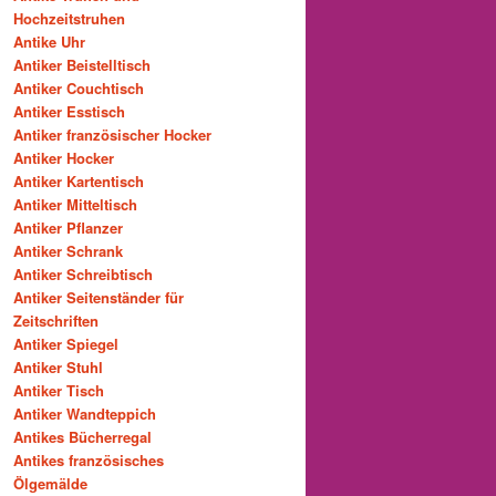
Hochzeitstruhen
Antike Uhr
Antiker Beistelltisch
Antiker Couchtisch
Antiker Esstisch
Antiker französischer Hocker
Antiker Hocker
Antiker Kartentisch
Antiker Mitteltisch
Antiker Pflanzer
Antiker Schrank
Antiker Schreibtisch
Antiker Seitenständer für
Zeitschriften
Antiker Spiegel
Antiker Stuhl
Antiker Tisch
Antiker Wandteppich
Antikes Bücherregal
Antikes französisches
Ölgemälde