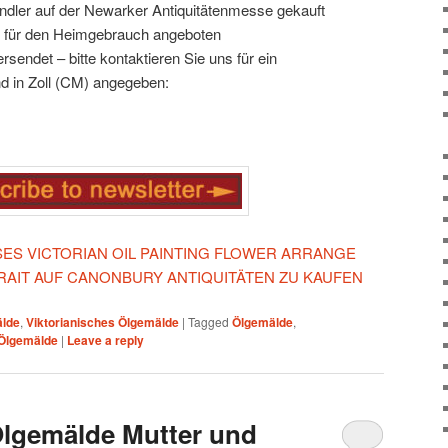
ndler auf der Newarker Antiquitätenmesse gekauft
m für den Heimgebrauch angeboten
rsendet – bitte kontaktieren Sie uns für ein
d in Zoll (CM) angegeben:
ESES VICTORIAN OIL PAINTING FLOWER ARRANGE
AIT AUF CANONBURY ANTIQUITÄTEN ZU KAUFEN
älde
,
Viktorianisches Ölgemälde
|
Tagged
Ölgemälde
,
 Ölgemälde
|
Leave a reply
Ölgemälde Mutter und