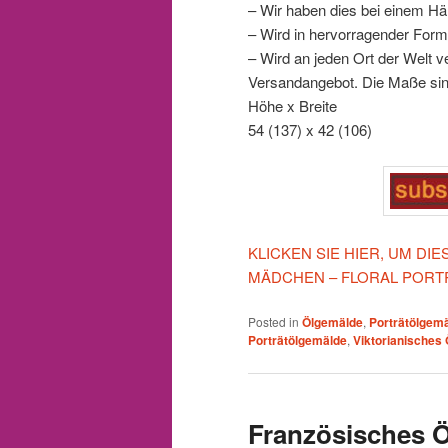
– Wir haben dies bei einem Hä
– Wird in hervorragender For
– Wird an jeden Ort der Welt ve
Versandangebot. Die Maße sin
Höhe x Breite
54 (137) x 42 (106)
KLICKEN SIE HIER, UM DI
MÄDCHEN – FLORAL PORTR
Posted in
Ölgemälde
,
Porträtölgem
Porträtölgemälde
,
Viktorianisches
Französisches 