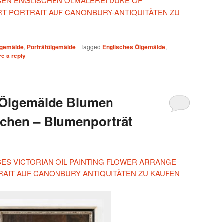
IESEN ENGLISCHEN ÖLMALEREI DUKE OF
ART PORTRAIT AUF CANONBURY-ANTIQUITÄTEN ZU
lgemälde
,
Porträtölgemälde
|
Tagged
Englisches Ölgemälde
,
e a reply
s Ölgemälde Blumen
dchen – Blumenporträt
ESES VICTORIAN OIL PAINTING FLOWER ARRANGE
AIT AUF CANONBURY ANTIQUITÄTEN ZU KAUFEN