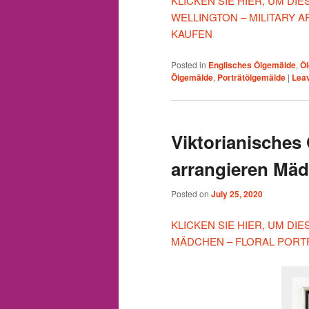
KLICKEN SIE HIER, UM D
WELLINGTON – MILITARY 
KAUFEN
Posted in
Englisches Ölgemälde
,
Ö
Ölgemälde
,
Porträtölgemälde
|
Leav
Viktorianische
arrangieren Mä
Posted on
July 25, 2020
KLICKEN SIE HIER, UM DI
MÄDCHEN – FLORAL PORTR