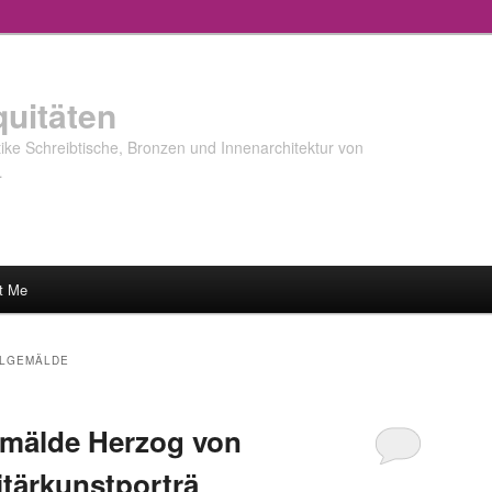
quitäten
ke Schreibtische, Bronzen und Innenarchitektur von
…
t Me
LGEMÄLDE
emälde Herzog von
itärkunstporträ