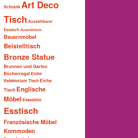
Art Deco
Schrank
Tisch
Ausziehbarer
Esstisch
Ausziehtisch
Bauernmöbel
Beistelltisch
Bronze Statue
Brunnen und Garten
Bücherregal
Eiche
Eiche
Refektorium Tisch
Englische
Tisch
Möbel
Essstühle
Esstisch
Französische Möbel
Kommoden