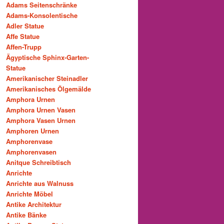
Adams Seitenschränke
Adams-Konsolentische
Adler Statue
Affe Statue
Affen-Trupp
Ägyptische Sphinx-Garten-
Statue
Amerikanischer Steinadler
Amerikanisches Ölgemälde
Amphora Urnen
Amphora Urnen Vasen
Amphora Vasen Urnen
Amphoren Urnen
Amphorenvase
Amphorenvasen
Anitque Schreibtisch
Anrichte
Anrichte aus Walnuss
Anrichte Möbel
Antike Architektur
Antike Bänke