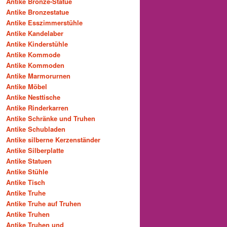
Antike Bronze-Statue
Antike Bronzestatue
Antike Esszimmerstühle
Antike Kandelaber
Antike Kinderstühle
Antike Kommode
Antike Kommoden
Antike Marmorurnen
Antike Möbel
Antike Nesttische
Antike Rinderkarren
Antike Schränke und Truhen
Antike Schubladen
Antike silberne Kerzenständer
Antike Silberplatte
Antike Statuen
Antike Stühle
Antike Tisch
Antike Truhe
Antike Truhe auf Truhen
Antike Truhen
Antike Truhen und