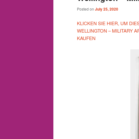
Posted on
July 25, 2020
KLICKEN SIE HIER, UM D
WELLINGTON – MILITARY 
KAUFEN