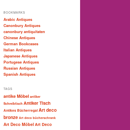
BOOKMARKS
Arabic Antiques
Canonbury Antiques
canonbury antiquitaten
Chinese Antiques
German Bookcases
Italian Antiques
Japanese Antiques
Portugese Antiques
Russian Antiques
Spanish Antiques
TAGS
antike Möbel
antiker
Antiker Tisch
Schreibtisch
Art deco
Antikes Bücherregal
bronze
Art deco bücherschrank
Art Deco Möbel
Art Deco