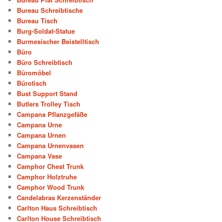
Bureau Schreibtische
Bureau Tisch
Burg-Soldat-Statue
Burmesischer Beistelltisch
Büro
Büro Schreibtisch
Büromöbel
Bürotisch
Bust Support Stand
Butlers Trolley Tisch
Campana Pflanzgefäße
Campana Urne
Campana Urnen
Campana Urnenvasen
Campana Vase
Camphor Chest Trunk
Camphor Holztruhe
Camphor Wood Trunk
Candelabras Kerzenständer
Carlton Haus Schreibtisch
Carlton House Schreibtisch