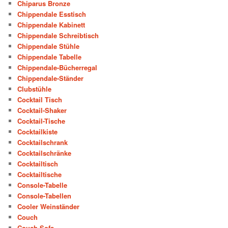
Chiparus Bronze
Chippendale Esstisch
Chippendale Kabinett
Chippendale Schreibtisch
Chippendale Stühle
Chippendale Tabelle
Chippendale-Bücherregal
Chippendale-Ständer
Clubstühle
Cocktail Tisch
Cocktail-Shaker
Cocktail-Tische
Cocktailkiste
Cocktailschrank
Cocktailschränke
Cocktailtisch
Cocktailtische
Console-Tabelle
Console-Tabellen
Cooler Weinständer
Couch
Couch Sofa