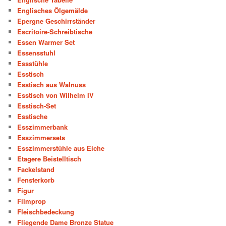
Englisches Ölgemälde
Epergne Geschirrständer
Escritoire-Schreibtische
Essen Warmer Set
Essensstuhl
Essstühle
Esstisch
Esstisch aus Walnuss
Esstisch von Wilhelm IV
Esstisch-Set
Esstische
Esszimmerbank
Esszimmersets
Esszimmerstühle aus Eiche
Etagere Beistelltisch
Fackelstand
Fensterkorb
Figur
Filmprop
Fleischbedeckung
Fliegende Dame Bronze Statue