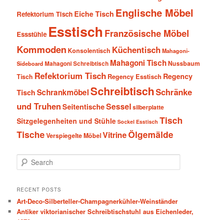
Englische Möbel
Eiche Tisch
Refektorium Tisch
Esstisch
Französische Möbel
Essstühle
Kommoden
Küchentisch
Konsolentisch
Mahagoni-
Mahagoni Tisch
Nussbaum
Sideboard
Mahagoni Schreibtisch
Refektorium Tisch
Regency
Tisch
Regency Esstisch
Schreibtisch
Schränke
Schrankmöbel
Tisch
und Truhen
Sessel
Seitentische
silberplatte
Tisch
Sitzgelegenheiten und Stühle
Sockel Esstisch
Tische
Ölgemälde
Vitrine
Verspiegelte Möbel
S
e
a
r
RECENT POSTS
c
Art-Deco-Silberteller-Champagnerkühler-Weinständer
h
Antiker viktorianischer Schreibtischstuhl aus Eichenleder,