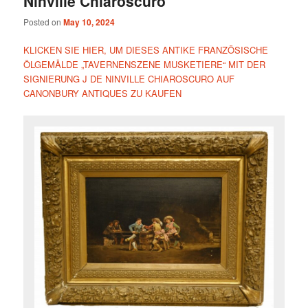
Ninville Chiaroscuro
Posted on
May 10, 2024
KLICKEN SIE HIER, UM DIESES ANTIKE FRANZÖSISCHE
ÖLGEMÄLDE „TAVERNENSZENE MUSKETIERE“ MIT DER
SIGNIERUNG J DE NINVILLE CHIAROSCURO AUF
CANONBURY ANTIQUES ZU KAUFEN