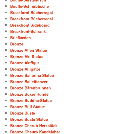
Boulle-Schreibtische
Breakfornt Bücherregal
Breakfront Bücherregal
Breakfront Sideboard
Breakfront-Schrank
Briefkasten
Bronze
Bronze Affen Statue
Bronze Akt Statue
Bronze Aktfigur
Bronze Alligator
Bronze Ballerina Statue
Bronze Balletttänzer
Bronze Bärenbrunnen
Bronze Boxer Hunde
Bronze Buddha-Statue
Bronze Bull Statue
Bronze Büste
Bronze Büste Statue
Bronze Cherub Herzstück
Bronze Cheurb Kandelaber