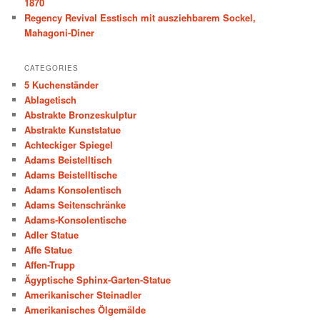
1870
Regency Revival Esstisch mit ausziehbarem Sockel,
Mahagoni-Diner
CATEGORIES
5 Kuchenständer
Ablagetisch
Abstrakte Bronzeskulptur
Abstrakte Kunststatue
Achteckiger Spiegel
Adams Beistelltisch
Adams Beistelltische
Adams Konsolentisch
Adams Seitenschränke
Adams-Konsolentische
Adler Statue
Affe Statue
Affen-Trupp
Ägyptische Sphinx-Garten-Statue
Amerikanischer Steinadler
Amerikanisches Ölgemälde