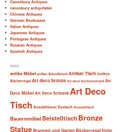
Canonbury Antiques
canonbury antiquitaten
Chinese Antiques
German Bookcases
Italian Antiques
Japanese Antiques
Portugese Antiques
Russian Antiques
Spanish Antiques
TAGS
antike Möbel
Antiker Tisch
antiker Schreibtisch
Antikes
Art deco bronze
Art
Bücherregal
Art deco bücherschrank
Art Deco
Deco Möbel
Art Deco Schrank
Tisch
Ausziehbarer Esstisch
Ausziehtisch
Bronze
Beistelltisch
Bauernmöbel
Statue
Brunnen und Garten
Bücherregal
Eiche