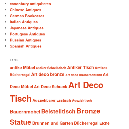
canonbury antiquitaten
Chinese Antiques
German Bookcases
Italian Antiques
Japanese Antiques
Portugese Antiques
Russian Antiques
Spanish Antiques
TAGS
antike Möbel
Antiker Tisch
antiker Schreibtisch
Antikes
Art deco bronze
Art
Bücherregal
Art deco bücherschrank
Art Deco
Deco Möbel
Art Deco Schrank
Tisch
Ausziehbarer Esstisch
Ausziehtisch
Bronze
Beistelltisch
Bauernmöbel
Statue
Brunnen und Garten
Bücherregal
Eiche