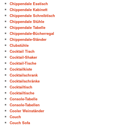
Chippendale Esstisch
Chippendale Kabinett
Chippendale Schreibtisch
Chippendale Stühle
Chippendale Tabelle
Chippendale-Bücherregal
Chippendale-Ständer
Clubstühle
Cocktail Tisch
Cocktail-Shaker
Cocktail-Tische
Cocktailkiste
Cocktailschrank
Cocktailschränke
Cocktailtisch
Cocktailtische
Console-Tabelle
Console-Tabellen
Cooler Weinständer
Couch
Couch Sofa