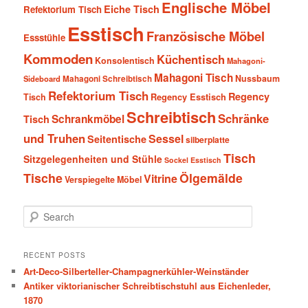
Englische Möbel
Eiche Tisch
Refektorium Tisch
Esstisch
Französische Möbel
Essstühle
Kommoden
Küchentisch
Konsolentisch
Mahagoni-
Mahagoni Tisch
Nussbaum
Sideboard
Mahagoni Schreibtisch
Refektorium Tisch
Regency
Tisch
Regency Esstisch
Schreibtisch
Schränke
Schrankmöbel
Tisch
und Truhen
Sessel
Seitentische
silberplatte
Tisch
Sitzgelegenheiten und Stühle
Sockel Esstisch
Tische
Ölgemälde
Vitrine
Verspiegelte Möbel
S
e
a
r
RECENT POSTS
c
Art-Deco-Silberteller-Champagnerkühler-Weinständer
h
Antiker viktorianischer Schreibtischstuhl aus Eichenleder,
1870