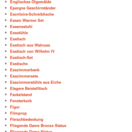
Englisches Ölgemälde
Epergne Geschirrständer
Escritoire-Schreibtische
Essen Warmer Set
Essensstuhl
Essstühle
Esstisch
Esstisch aus Walnuss
Esstisch von Wilhelm IV
Esstisch-Set
Esstische
Esszimmerbank
Esszimmersets
Esszimmerstühle aus Eiche
Etagere Beistelltisch
Fackelstand
Fensterkorb
Figur
Filmprop
Fleischbedeckung
Fliegende Dame Bronze Statue
Fliegende Dame Statue