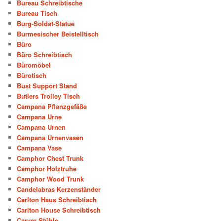
Bureau Schreibtische
Bureau Tisch
Burg-Soldat-Statue
Burmesischer Beistelltisch
Büro
Büro Schreibtisch
Büromöbel
Bürotisch
Bust Support Stand
Butlers Trolley Tisch
Campana Pflanzgefäße
Campana Urne
Campana Urnen
Campana Urnenvasen
Campana Vase
Camphor Chest Trunk
Camphor Holztruhe
Camphor Wood Trunk
Candelabras Kerzenständer
Carlton Haus Schreibtisch
Carlton House Schreibtisch
Carver Stühle