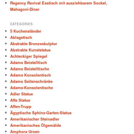
Regency Revival Esstisch mit ausziehbarem Sockel,
Mahagoni-Diner
CATEGORIES
5 Kuchenständer
Ablagetisch
Abstrakte Bronzeskulptur
Abstrakte Kunststatue
Achteckiger Spiegel
Adams Beistelltisch
Adams Beistelltische
Adams Konsolentisch
Adams Seitenschränke
Adams-Konsolentische
Adler Statue
Affe Statue
Affen-Trupp
Ägyptische Sphinx-Garten-Statue
Amerikanischer Steinadler
Amerikanisches Ölgemälde
Amphora Urnen