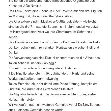
Sie sehen ein wunderschönes französisches Ölgemälde des
Künstlers J De Ninville
Das Stück zeigt eine Szene in einer Taverne mit den drei Figuren
im Vordergrund, die um ein Sherryfass sitzen
Die Charaktere sind in Musketier-Outfits gekleidet – vielleicht
sind es die drei? – was die Szene ins 18. Jahrhundert versetzt
Im Hintergrund sind zwei weitere Charaktere im Schatten zu
sehen
Das Gemälde veranschaulicht den großartigen Einsatz der Hell-
Dunkel-Technik mit ihren starken Kontrasten zwischen Hell und
Dunkel
Die Verwendung von Hell-Dunkel erinnert mich an die Arbeit des
italienischen Künstlers Carvaggio
Kommt im wunderschönen vergoldeten Rahmen
J De Ninville arbeitete im 19. Jahrhundert in Paris und seine
Werke sind äußerst sammelwürdig
Tolles Erzählstück, sehr detaillierte Pinselführung, kompliziert
und fein, die Arbeit eines erfahrenen Meisters
Die Signatur befindet sich in der unteren rechten Ecke, siehe
Nahaufnahmefoto
Wir verkaufen auch ein weiteres Gemälde von J De Ninville, das
gut zu diesem Gemälde passen würde