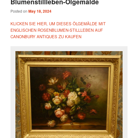
Blumenstillleben-Ölgemälde
Posted on
May 18, 2024
KLICKEN SIE HIER, UM DIESES ÖLGEMÄLDE MIT
ENGLISCHEN ROSENBLUMEN-STILLLEBEN AUF
CANONBURY ANTIQUES ZU KAUFEN