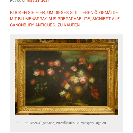
Posted on
May 28, 2024
KLICKEN SIE HIER, UM DIESES STILLLEBEN-ÖLGEMÄLDE
MIT BLUMENSPRAY AUS PRERAPHAELITE, SIGNIERT AUF
CANONBURY ANTIQUES, ZU KAUFEN
Stillleben-Ölgemälde, Präraffaeliten-Blumenspray, signiert