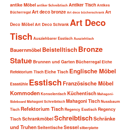
antike Möbel
Antiker Tisch
antiker Schreibtisch
Antikes
Art deco bronze
Art
Bücherregal
Art deco bücherschrank
Art Deco
Deco Möbel
Art Deco Schrank
Tisch
Ausziehbarer Esstisch
Ausziehtisch
Bronze
Beistelltisch
Bauernmöbel
Statue
Brunnen und Garten
Bücherregal
Eiche
Englische Möbel
Eiche Tisch
Refektorium Tisch
Esstisch
Französische Möbel
Essstühle
Kommoden
Küchentisch
Konsolentisch
Mahagoni-
Mahagoni Tisch
Nussbaum
Sideboard
Mahagoni Schreibtisch
Refektorium Tisch
Regency
Tisch
Regency Esstisch
Schreibtisch
Schränke
Schrankmöbel
Tisch
und Truhen
Sessel
Seitentische
silberplatte