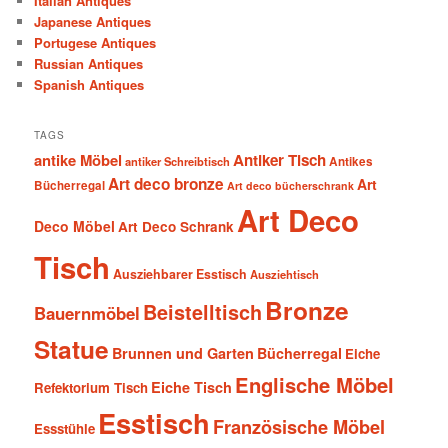
Italian Antiques
Japanese Antiques
Portugese Antiques
Russian Antiques
Spanish Antiques
TAGS
antike Möbel
Antiker Tisch
antiker Schreibtisch
Antikes
Art deco bronze
Art
Bücherregal
Art deco bücherschrank
Art Deco
Deco Möbel
Art Deco Schrank
Tisch
Ausziehbarer Esstisch
Ausziehtisch
Bronze
Beistelltisch
Bauernmöbel
Statue
Brunnen und Garten
Bücherregal
Eiche
Englische Möbel
Eiche Tisch
Refektorium Tisch
Esstisch
Französische Möbel
Essstühle