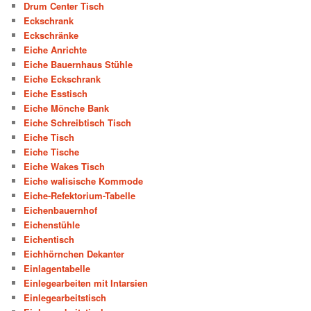
Drum Center Tisch
Eckschrank
Eckschränke
Eiche Anrichte
Eiche Bauernhaus Stühle
Eiche Eckschrank
Eiche Esstisch
Eiche Mönche Bank
Eiche Schreibtisch Tisch
Eiche Tisch
Eiche Tische
Eiche Wakes Tisch
Eiche walisische Kommode
Eiche-Refektorium-Tabelle
Eichenbauernhof
Eichenstühle
Eichentisch
Eichhörnchen Dekanter
Einlagentabelle
Einlegearbeiten mit Intarsien
Einlegearbeitstisch