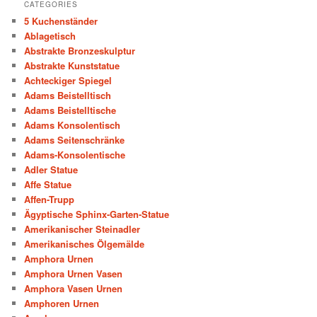
CATEGORIES
5 Kuchenständer
Ablagetisch
Abstrakte Bronzeskulptur
Abstrakte Kunststatue
Achteckiger Spiegel
Adams Beistelltisch
Adams Beistelltische
Adams Konsolentisch
Adams Seitenschränke
Adams-Konsolentische
Adler Statue
Affe Statue
Affen-Trupp
Ägyptische Sphinx-Garten-Statue
Amerikanischer Steinadler
Amerikanisches Ölgemälde
Amphora Urnen
Amphora Urnen Vasen
Amphora Vasen Urnen
Amphoren Urnen