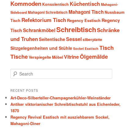
Kommoden
Küchentisch
Konsolentisch
Mahagoni-
Mahagoni Tisch
Nussbaum
Sideboard
Mahagoni Schreibtisch
Refektorium Tisch
Regency
Tisch
Regency Esstisch
Schreibtisch
Schränke
Schrankmöbel
Tisch
und Truhen
Sessel
Seitentische
silberplatte
Tisch
Sitzgelegenheiten und Stühle
Sockel Esstisch
Tische
Ölgemälde
Vitrine
Verspiegelte Möbel
S
e
a
r
RECENT POSTS
c
Art-Deco-Silberteller-Champagnerkühler-Weinständer
h
Antiker viktorianischer Schreibtischstuhl aus Eichenleder,
1870
Regency Revival Esstisch mit ausziehbarem Sockel,
Mahagoni-Diner