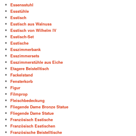
Essensstuhl
Essstühle
Esstisch
Esstisch aus Walnuss
Esstisch von Wilhelm IV
Esstisch-Set
Esstische
Esszimmerbank
Esszimmersets
Esszimmerstühle aus Eiche
Etagere Beistelltisch
Fackelstand
Fensterkorb
Figur
Filmprop
Fleischbedeckung
Fliegende Dame Bronze Statue
Fliegende Dame Statue
Französisch Esstische
Französisch Esstischen
Französische Beistelltische