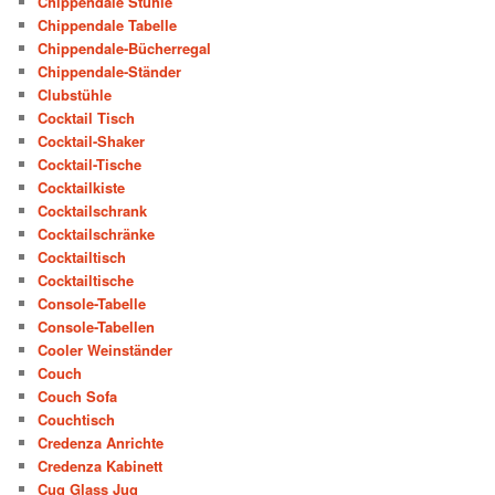
Chippendale Stühle
Chippendale Tabelle
Chippendale-Bücherregal
Chippendale-Ständer
Clubstühle
Cocktail Tisch
Cocktail-Shaker
Cocktail-Tische
Cocktailkiste
Cocktailschrank
Cocktailschränke
Cocktailtisch
Cocktailtische
Console-Tabelle
Console-Tabellen
Cooler Weinständer
Couch
Couch Sofa
Couchtisch
Credenza Anrichte
Credenza Kabinett
Cug Glass Jug