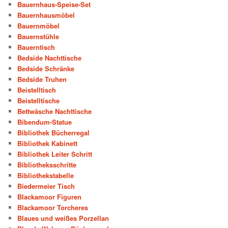
Bauernhaus-Speise-Set
Bauernhausmöbel
Bauernmöbel
Bauernstühle
Bauerntisch
Bedside Nachttische
Bedside Schränke
Bedside Truhen
Beistelltisch
Beistelltische
Bettwäsche Nachttische
Bibendum-Statue
Bibliothek Bücherregal
Bibliothek Kabinett
Bibliothek Leiter Schritt
Bibliotheksschritte
Bibliothekstabelle
Biedermeier Tisch
Blackamoor Figuren
Blackamoor Torcheres
Blaues und weißes Porzellan