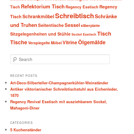
Refektorium Tisch
Regency
Tisch
Regency Esstisch
Schreibtisch
Schränke
Schrankmöbel
Tisch
und Truhen
Sessel
Seitentische
silberplatte
Tisch
Sitzgelegenheiten und Stühle
Sockel Esstisch
Tische
Ölgemälde
Vitrine
Verspiegelte Möbel
S
e
a
r
RECENT POSTS
c
Art-Deco-Silberteller-Champagnerkühler-Weinständer
h
Antiker viktorianischer Schreibtischstuhl aus Eichenleder,
1870
Regency Revival Esstisch mit ausziehbarem Sockel,
Mahagoni-Diner
CATEGORIES
5 Kuchenständer