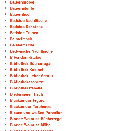
Bauernmöbel
Bauernstühle
Bauerntisch
Bedside Nachttische
Bedside Schränke
Bedside Truhen
Beistelltisch
Beistelltische
Bettwäsche Nachttische
Bibendum-Statue
Bibliothek Bücherregal
Bibliothek Kabinett
Bibliothek Leiter Schritt
Bibliotheksschritte
Bibliothekstabelle
Biedermeier Tisch
Blackamoor Figuren
Blackamoor Torcheres
Blaues und weißes Porzellan
Blonde Walnuss Bücherregal
Blonde Walnuss-Möbel
Blonde Walnuss-Tabelle