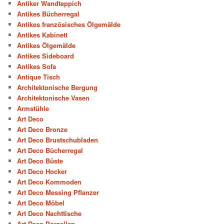
Antiker Wandteppich
Antikes Bücherregal
Antikes französisches Ölgemälde
Antikes Kabinett
Antikes Ölgemälde
Antikes Sideboard
Antikes Sofa
Antique Tisch
Architektonische Bergung
Architektonische Vasen
Armstühle
Art Deco
Art Deco Bronze
Art Deco Brustschubladen
Art Deco Bücherregal
Art Deco Büste
Art Deco Hocker
Art Deco Kommoden
Art Deco Messing Pflanzer
Art Deco Möbel
Art Deco Nachttische
Art Deco Porzellan