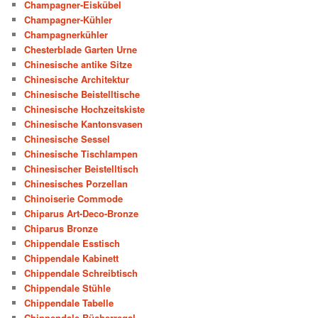
Champagner-Eiskübel
Champagner-Kühler
Champagnerkühler
Chesterblade Garten Urne
Chinesische antike Sitze
Chinesische Architektur
Chinesische Beistelltische
Chinesische Hochzeitskiste
Chinesische Kantonsvasen
Chinesische Sessel
Chinesische Tischlampen
Chinesischer Beistelltisch
Chinesisches Porzellan
Chinoiserie Commode
Chiparus Art-Deco-Bronze
Chiparus Bronze
Chippendale Esstisch
Chippendale Kabinett
Chippendale Schreibtisch
Chippendale Stühle
Chippendale Tabelle
Chippendale-Bücherregal