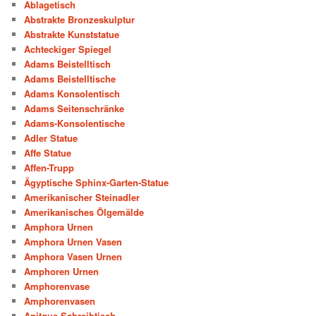
Ablagetisch
Abstrakte Bronzeskulptur
Abstrakte Kunststatue
Achteckiger Spiegel
Adams Beistelltisch
Adams Beistelltische
Adams Konsolentisch
Adams Seitenschränke
Adams-Konsolentische
Adler Statue
Affe Statue
Affen-Trupp
Ägyptische Sphinx-Garten-Statue
Amerikanischer Steinadler
Amerikanisches Ölgemälde
Amphora Urnen
Amphora Urnen Vasen
Amphora Vasen Urnen
Amphoren Urnen
Amphorenvase
Amphorenvasen
Anitque Schreibtisch