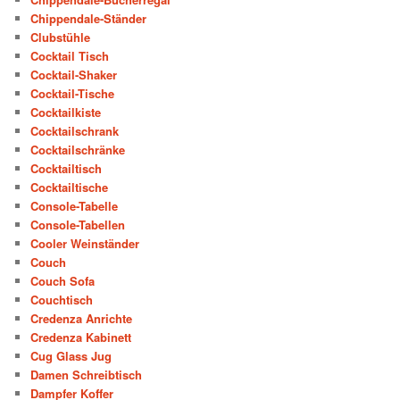
Chippendale-Ständer
Clubstühle
Cocktail Tisch
Cocktail-Shaker
Cocktail-Tische
Cocktailkiste
Cocktailschrank
Cocktailschränke
Cocktailtisch
Cocktailtische
Console-Tabelle
Console-Tabellen
Cooler Weinständer
Couch
Couch Sofa
Couchtisch
Credenza Anrichte
Credenza Kabinett
Cug Glass Jug
Damen Schreibtisch
Dampfer Koffer