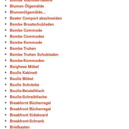
Blumen Ölgemälde
Blumenölgemälde…
Boater Comport abschneiden
Bombe Brustschubladen
Bombe Commode
Bombe Commodes
Bombe Kommode
Bombe Truhen
Bombe Truhen Schubladen
Bombe-Kommoden
Borghese Möbel
Boulle Kabinett
Boulle Möbel
Boulle Schränke
Boulle-Beistelltisch
Boulle-Schreibtische
Breakfornt Bücherregal
Breakfront Bücherregal
Breakfront Sideboard
Breakfront-Schrank
Briefkasten