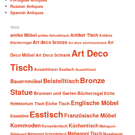
Russian Antiques
Spanish Antiques
TAGS
antike Möbel
Antiker Tisch
antiker Schreibtisch
Antikes
Art deco bronze
Art
Bücherregal
Art deco bücherschrank
Art Deco
Deco Möbel
Art Deco Schrank
Tisch
Ausziehbarer Esstisch
Ausziehtisch
Bronze
Beistelltisch
Bauernmöbel
Statue
Brunnen und Garten
Bücherregal
Eiche
Englische Möbel
Eiche Tisch
Refektorium Tisch
Esstisch
Französische Möbel
Essstühle
Kommoden
Küchentisch
Konsolentisch
Mahagoni-
Mahagoni Tisch
Nussbaum
Sideboard
Mahagoni Schreibtisch