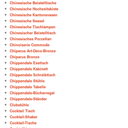
Chinesische Beistelltische
Chinesische Hochzeitskiste
Chinesische Kantonsvasen
Chinesische Sessel
Chinesische Tischlampen
Chinesischer Beistelltisch
Chinesisches Porzellan
Chinoiserie Commode
Chiparus Art-Deco-Bronze
Chiparus Bronze
Chippendale Esstisch
Chippendale Kabinett
Chippendale Schreibtisch
Chippendale Stühle
Chippendale Tabelle
Chippendale-Bücherregal
Chippendale-Ständer
Clubstühle
Cocktail Tisch
Cocktail-Shaker
Cocktail-Tische