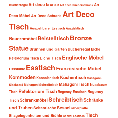
Art deco bronze
Art
Bücherregal
Art deco bücherschrank
Art Deco
Deco Möbel
Art Deco Schrank
Tisch
Ausziehbarer Esstisch
Ausziehtisch
Bronze
Beistelltisch
Bauernmöbel
Statue
Brunnen und Garten
Bücherregal
Eiche
Englische Möbel
Eiche Tisch
Refektorium Tisch
Esstisch
Französische Möbel
Essstühle
Kommoden
Küchentisch
Konsolentisch
Mahagoni-
Mahagoni Tisch
Nussbaum
Sideboard
Mahagoni Schreibtisch
Refektorium Tisch
Regency
Tisch
Regency Esstisch
Schreibtisch
Schränke
Schrankmöbel
Tisch
und Truhen
Sessel
Seitentische
silberplatte
Tisch
Sitzgelegenheiten und Stühle
Sockel Esstisch