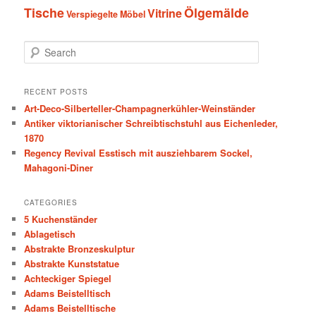
Tische
Ölgemälde
Vitrine
Verspiegelte Möbel
S
e
a
r
RECENT POSTS
c
Art-Deco-Silberteller-Champagnerkühler-Weinständer
h
Antiker viktorianischer Schreibtischstuhl aus Eichenleder,
1870
Regency Revival Esstisch mit ausziehbarem Sockel,
Mahagoni-Diner
CATEGORIES
5 Kuchenständer
Ablagetisch
Abstrakte Bronzeskulptur
Abstrakte Kunststatue
Achteckiger Spiegel
Adams Beistelltisch
Adams Beistelltische