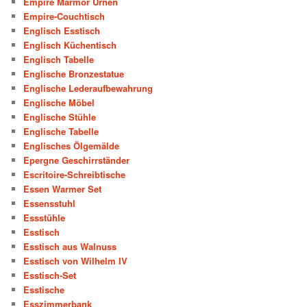
Empire Marmor Urnen
Empire-Couchtisch
Englisch Esstisch
Englisch Küchentisch
Englisch Tabelle
Englische Bronzestatue
Englische Lederaufbewahrung
Englische Möbel
Englische Stühle
Englische Tabelle
Englisches Ölgemälde
Epergne Geschirrständer
Escritoire-Schreibtische
Essen Warmer Set
Essensstuhl
Essstühle
Esstisch
Esstisch aus Walnuss
Esstisch von Wilhelm IV
Esstisch-Set
Esstische
Esszimmerbank