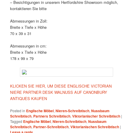
– Besichtigungen in unserem Hertfordshire Showroom möglich,
kontaktieren Sie bitte
Abmessungen in Zoll:
Breite x Tiefe x Höhe
70 x 39 x 31
Abmessungen in cm:
Breite x Tiefe x Höhe
178 x 99 x 79
KLICKEN SIE HIER, UM DIESE ENGLISCHE VICTORIAN
NIERE PARTNER DESK WALNUSS AUF CANONBURY
ANTIQUES KAUFEN
Posted in
Englische Möbel
,
Nieren-Schreibtisch
,
Nussbaum
Schreibtisch
,
Partners Schreibtisch
,
Viktorianischer Schreibtisch
|
Tagged
Englische Möbel
,
Nieren-Schreibtisch
,
Nussbaum
Schreibtisch
,
Partner-Schreibtisch
,
Viktorianischen Schreibtisch
|
Leave a reply