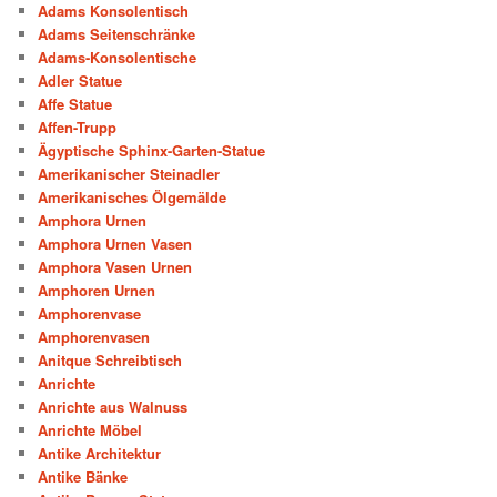
Adams Konsolentisch
Adams Seitenschränke
Adams-Konsolentische
Adler Statue
Affe Statue
Affen-Trupp
Ägyptische Sphinx-Garten-Statue
Amerikanischer Steinadler
Amerikanisches Ölgemälde
Amphora Urnen
Amphora Urnen Vasen
Amphora Vasen Urnen
Amphoren Urnen
Amphorenvase
Amphorenvasen
Anitque Schreibtisch
Anrichte
Anrichte aus Walnuss
Anrichte Möbel
Antike Architektur
Antike Bänke