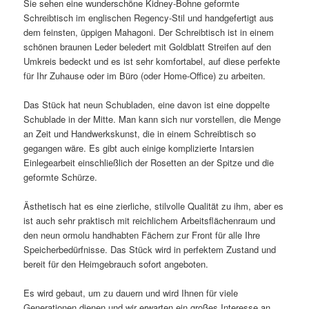
Sie sehen eine wunderschöne Kidney-Bohne geformte
Schreibtisch im englischen Regency-Stil und handgefertigt aus
dem feinsten, üppigen Mahagoni. Der Schreibtisch ist in einem
schönen braunen Leder beledert mit Goldblatt Streifen auf den
Umkreis bedeckt und es ist sehr komfortabel, auf diese perfekte
für Ihr Zuhause oder im Büro (oder Home-Office) zu arbeiten.
Das Stück hat neun Schubladen, eine davon ist eine doppelte
Schublade in der Mitte. Man kann sich nur vorstellen, die Menge
an Zeit und Handwerkskunst, die in einem Schreibtisch so
gegangen wäre. Es gibt auch einige komplizierte Intarsien
Einlegearbeit einschließlich der Rosetten an der Spitze und die
geformte Schürze.
Ästhetisch hat es eine zierliche, stilvolle Qualität zu ihm, aber es
ist auch sehr praktisch mit reichlichem Arbeitsflächenraum und
den neun ormolu handhabten Fächern zur Front für alle Ihre
Speicherbedürfnisse. Das Stück wird in perfektem Zustand und
bereit für den Heimgebrauch sofort angeboten.
Es wird gebaut, um zu dauern und wird Ihnen für viele
Generationen dienen und wir erwarten ein großes Interesse an