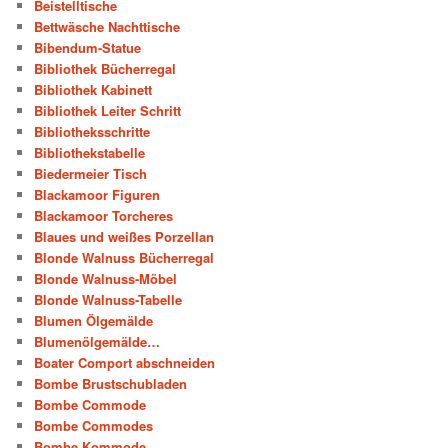
Beistelltische
Bettwäsche Nachttische
Bibendum-Statue
Bibliothek Bücherregal
Bibliothek Kabinett
Bibliothek Leiter Schritt
Bibliotheksschritte
Bibliothekstabelle
Biedermeier Tisch
Blackamoor Figuren
Blackamoor Torcheres
Blaues und weißes Porzellan
Blonde Walnuss Bücherregal
Blonde Walnuss-Möbel
Blonde Walnuss-Tabelle
Blumen Ölgemälde
Blumenölgemälde…
Boater Comport abschneiden
Bombe Brustschubladen
Bombe Commode
Bombe Commodes
Bombe Kommode