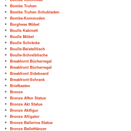
Bombe Truhen
Bombe Truhen Schubladen
Bombe-Kommoden
Borghese Möbel
Boulle Kabinett
Boulle Möbel
Boulle Schränke
Boulle-Beistelltisch
Boulle-Schreibtische
Breakfornt Bücherregal
Breakfront Bücherregal
Breakfront Sideboard
Breakfront-Schrank
Briefkasten
Bronze
Bronze Affen Statue
Bronze Akt Statue
Bronze Aktfigur
Bronze Alligator
Bronze Ballerina Statue
Bronze Balletttänzer