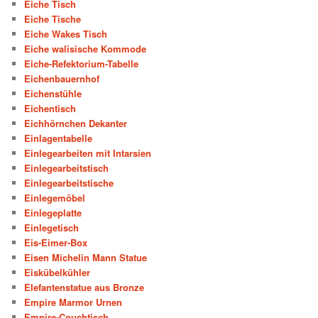
Eiche Tisch
Eiche Tische
Eiche Wakes Tisch
Eiche walisische Kommode
Eiche-Refektorium-Tabelle
Eichenbauernhof
Eichenstühle
Eichentisch
Eichhörnchen Dekanter
Einlagentabelle
Einlegearbeiten mit Intarsien
Einlegearbeitstisch
Einlegearbeitstische
Einlegemöbel
Einlegeplatte
Einlegetisch
Eis-Eimer-Box
Eisen Michelin Mann Statue
Eiskübelkühler
Elefantenstatue aus Bronze
Empire Marmor Urnen
Empire-Couchtisch