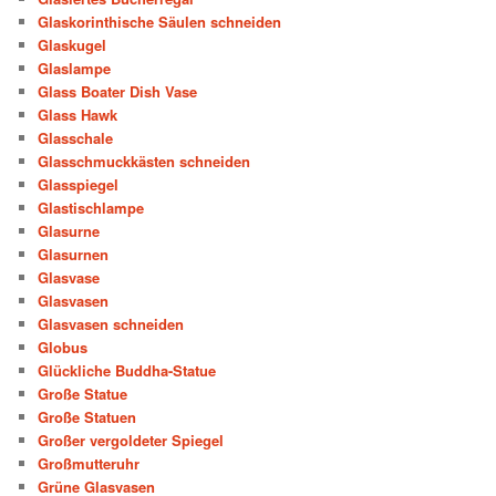
Glaskorinthische Säulen schneiden
Glaskugel
Glaslampe
Glass Boater Dish Vase
Glass Hawk
Glasschale
Glasschmuckkästen schneiden
Glasspiegel
Glastischlampe
Glasurne
Glasurnen
Glasvase
Glasvasen
Glasvasen schneiden
Globus
Glückliche Buddha-Statue
Große Statue
Große Statuen
Großer vergoldeter Spiegel
Großmutteruhr
Grüne Glasvasen