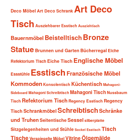
Art Deco
Deco Möbel
Art Deco Schrank
Tisch
Ausziehbarer Esstisch
Ausziehtisch
Bronze
Beistelltisch
Bauernmöbel
Statue
Brunnen und Garten
Bücherregal
Eiche
Englische Möbel
Eiche Tisch
Refektorium Tisch
Esstisch
Französische Möbel
Essstühle
Kommoden
Küchentisch
Konsolentisch
Mahagoni-
Mahagoni Tisch
Nussbaum
Sideboard
Mahagoni Schreibtisch
Refektorium Tisch
Regency
Tisch
Regency Esstisch
Schreibtisch
Schränke
Schrankmöbel
Tisch
und Truhen
Sessel
Seitentische
silberplatte
Tisch
Sitzgelegenheiten und Stühle
Sockel Esstisch
Tische
Ölgemälde
Vitrine
Verspiegelte Möbel