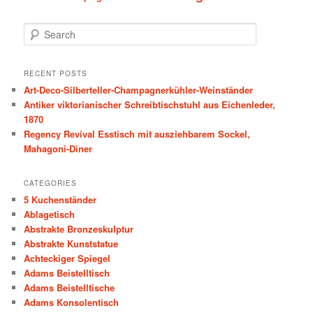
S
e
a
r
RECENT POSTS
c
Art-Deco-Silberteller-Champagnerkühler-Weinständer
h
Antiker viktorianischer Schreibtischstuhl aus Eichenleder,
1870
Regency Revival Esstisch mit ausziehbarem Sockel,
Mahagoni-Diner
CATEGORIES
5 Kuchenständer
Ablagetisch
Abstrakte Bronzeskulptur
Abstrakte Kunststatue
Achteckiger Spiegel
Adams Beistelltisch
Adams Beistelltische
Adams Konsolentisch