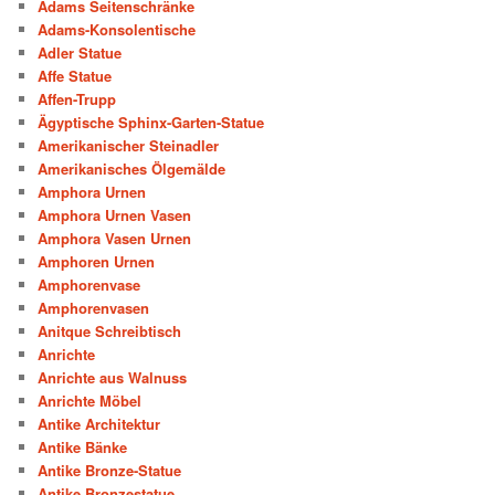
Adams Seitenschränke
Adams-Konsolentische
Adler Statue
Affe Statue
Affen-Trupp
Ägyptische Sphinx-Garten-Statue
Amerikanischer Steinadler
Amerikanisches Ölgemälde
Amphora Urnen
Amphora Urnen Vasen
Amphora Vasen Urnen
Amphoren Urnen
Amphorenvase
Amphorenvasen
Anitque Schreibtisch
Anrichte
Anrichte aus Walnuss
Anrichte Möbel
Antike Architektur
Antike Bänke
Antike Bronze-Statue
Antike Bronzestatue