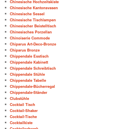
Chinesische Hochzeitskiste
Chinesische Kantonsvasen
Chinesische Sessel
Chinesische Tischlampen
Chinesischer Beistelltisch
Chinesisches Porzellan
Chinoiserie Commode
Chiparus Art-Deco-Bronze
Chiparus Bronze
Chippendale Esstisch
Chippendale Kabinett
Chippendale Schreibtisch
Chippendale Stühle
Chippendale Tabelle
Chippendale-Bücherregal
Chippendale-Ständer
Clubstühle
Cocktail Tisch
Cocktail-Shaker
Cocktail-Tische
Cocktailkiste
Cocktailschrank