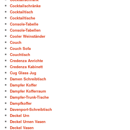
Cocktailschränke
Cocktailtisch
Cocktailtische
Console-Tabelle
Console-Tabellen
Cooler Weinständer
Couch
Couch Sofa
Couchtisch
Credenza Anrichte
Credenza Kabinett
Cug Glass Jug
Damen Schreibtisch
Dampfer Koffer
Dampfer Kofferraum
Dampfer-Trunk-Tische
Dampfkoffer
Davenport-Schreibtisch
Deckel Urn
Deckel Urnen Vasen
Deckel Vasen