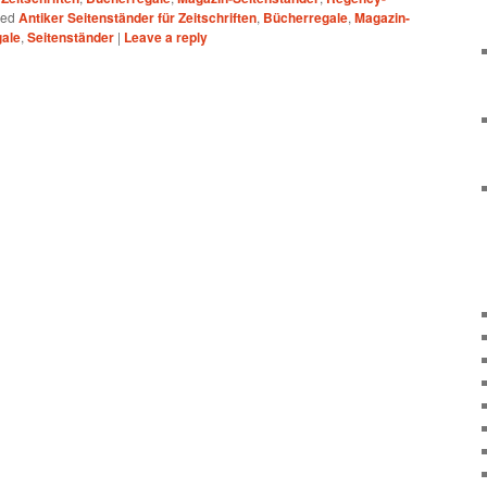
ged
Antiker Seitenständer für Zeitschriften
,
Bücherregale
,
Magazin-
ale
,
Seitenständer
|
Leave a reply