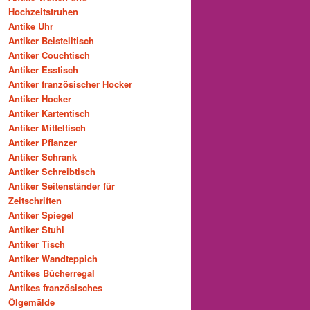
Hochzeitstruhen
Antike Uhr
Antiker Beistelltisch
Antiker Couchtisch
Antiker Esstisch
Antiker französischer Hocker
Antiker Hocker
Antiker Kartentisch
Antiker Mitteltisch
Antiker Pflanzer
Antiker Schrank
Antiker Schreibtisch
Antiker Seitenständer für
Zeitschriften
Antiker Spiegel
Antiker Stuhl
Antiker Tisch
Antiker Wandteppich
Antikes Bücherregal
Antikes französisches
Ölgemälde