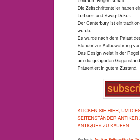
Zeitraum Regentschaft
Die Zeitschriftenteiler haben 
Lorbeer- und Swag-Dekor.
Der Canterbury ist ein traditi
wurde.
Es wurde nach dem Palast des
Ständer zur Aufbewahrung von
Das Design weist in der Regel 
um die gelagerten Gegenständ
Präsentiert in gutem Zustand.
KLICKEN SIE HIER, UM D
SEITENSTÄNDER ANTIKER
ANTIQUES ZU KAUFEN
Posted in
Antiker Seitenständer für 