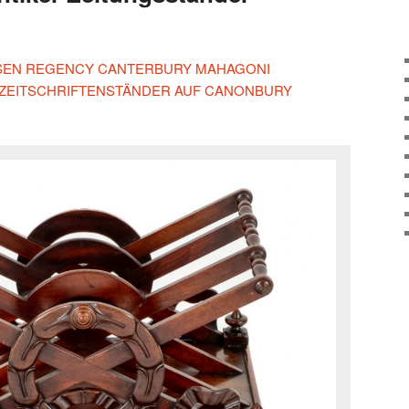
IESEN REGENCY CANTERBURY MAHAGONI
 ZEITSCHRIFTENSTÄNDER AUF CANONBURY