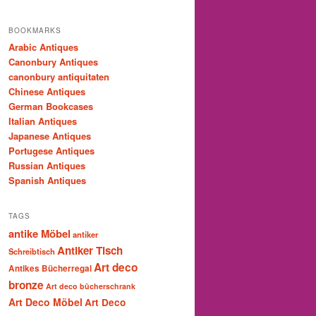
BOOKMARKS
Arabic Antiques
Canonbury Antiques
canonbury antiquitaten
Chinese Antiques
German Bookcases
Italian Antiques
Japanese Antiques
Portugese Antiques
Russian Antiques
Spanish Antiques
TAGS
antike Möbel
antiker
Antiker Tisch
Schreibtisch
Art deco
Antikes Bücherregal
bronze
Art deco bücherschrank
Art Deco Möbel
Art Deco