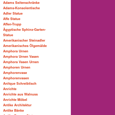
Adams Seitenschränke
Adams-Konsolentische
Adler Statue
Affe Statue
Affen-Trupp
Ägyptische Sphinx-Garten-
Statue
Amerikanischer Steinadler
Amerikanisches Ölgemälde
Amphora Urnen
Amphora Urnen Vasen
Amphora Vasen Urnen
Amphoren Urnen
Amphorenvase
Amphorenvasen
Anitque Schreibtisch
Anrichte
Anrichte aus Walnuss
Anrichte Möbel
Antike Architektur
Antike Bänke