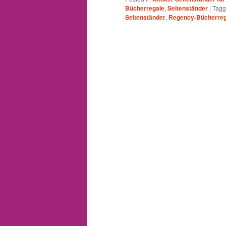
Bücherregale
,
Seitenständer
|
Tag
Seitenständer
,
Regency-Bücherreg