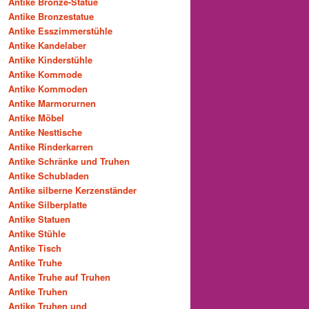
Antike Bronze-Statue
Antike Bronzestatue
Antike Esszimmerstühle
Antike Kandelaber
Antike Kinderstühle
Antike Kommode
Antike Kommoden
Antike Marmorurnen
Antike Möbel
Antike Nesttische
Antike Rinderkarren
Antike Schränke und Truhen
Antike Schubladen
Antike silberne Kerzenständer
Antike Silberplatte
Antike Statuen
Antike Stühle
Antike Tisch
Antike Truhe
Antike Truhe auf Truhen
Antike Truhen
Antike Truhen und