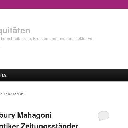
quitäten
ke Schreibtische, Bronzen und Innenarchitektur von
…
t Me
SEITENSTÄNDER
bury Mahagoni
ntiker Zeitungsständer