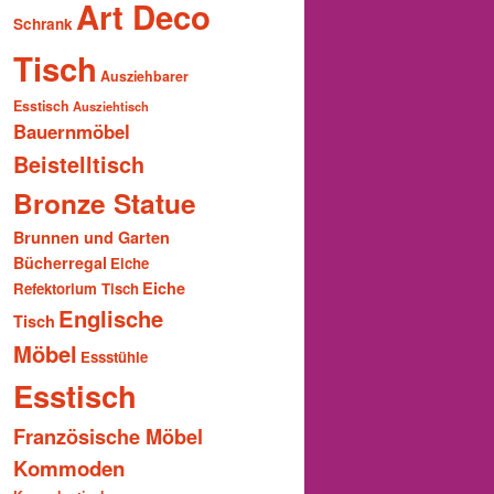
Art Deco
Schrank
Tisch
Ausziehbarer
Esstisch
Ausziehtisch
Bauernmöbel
Beistelltisch
Bronze Statue
Brunnen und Garten
Bücherregal
Eiche
Eiche
Refektorium Tisch
Englische
Tisch
Möbel
Essstühle
Esstisch
Französische Möbel
Kommoden