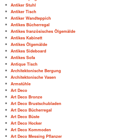
Antiker Stuhl
Antiker Tisch
Antiker Wandteppich
Antikes Bücherregal
Antikes französisches Ölgemälde
Antikes Kabinett
Antikes Ölgemälde
Antikes Sideboard
Antikes Sofa
Antique Tisch
Architektonische Bergung
Architektonische Vasen
Armstühle
Art Deco
Art Deco Bronze
Art Deco Brustschubladen
Art Deco Bücherregal
Art Deco Büste
Art Deco Hocker
Art Deco Kommoden
Art Deco Messing Pflanzer