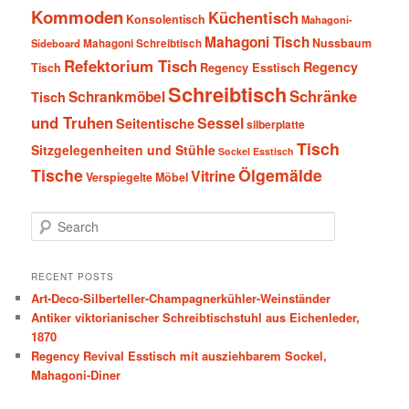
Kommoden
Küchentisch
Konsolentisch
Mahagoni-
Mahagoni Tisch
Nussbaum
Sideboard
Mahagoni Schreibtisch
Refektorium Tisch
Regency
Tisch
Regency Esstisch
Schreibtisch
Schränke
Schrankmöbel
Tisch
und Truhen
Sessel
Seitentische
silberplatte
Tisch
Sitzgelegenheiten und Stühle
Sockel Esstisch
Tische
Ölgemälde
Vitrine
Verspiegelte Möbel
S
e
a
r
RECENT POSTS
c
Art-Deco-Silberteller-Champagnerkühler-Weinständer
h
Antiker viktorianischer Schreibtischstuhl aus Eichenleder,
1870
Regency Revival Esstisch mit ausziehbarem Sockel,
Mahagoni-Diner