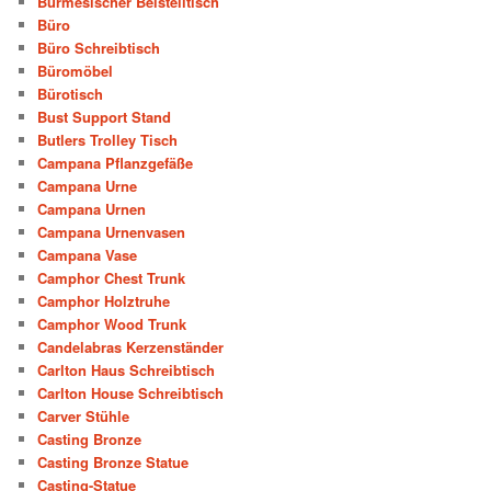
Burmesischer Beistelltisch
Büro
Büro Schreibtisch
Büromöbel
Bürotisch
Bust Support Stand
Butlers Trolley Tisch
Campana Pflanzgefäße
Campana Urne
Campana Urnen
Campana Urnenvasen
Campana Vase
Camphor Chest Trunk
Camphor Holztruhe
Camphor Wood Trunk
Candelabras Kerzenständer
Carlton Haus Schreibtisch
Carlton House Schreibtisch
Carver Stühle
Casting Bronze
Casting Bronze Statue
Casting-Statue