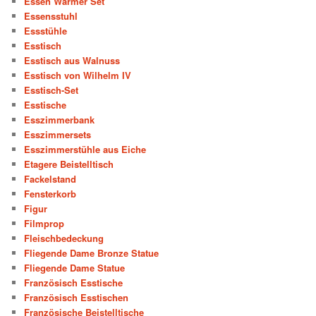
Essen Warmer Set
Essensstuhl
Essstühle
Esstisch
Esstisch aus Walnuss
Esstisch von Wilhelm IV
Esstisch-Set
Esstische
Esszimmerbank
Esszimmersets
Esszimmerstühle aus Eiche
Etagere Beistelltisch
Fackelstand
Fensterkorb
Figur
Filmprop
Fleischbedeckung
Fliegende Dame Bronze Statue
Fliegende Dame Statue
Französisch Esstische
Französisch Esstischen
Französische Beistelltische