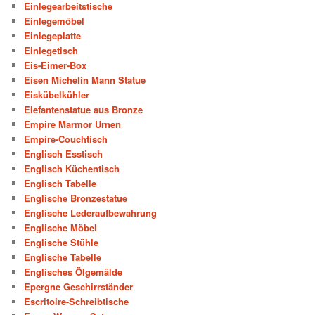
Einlegearbeitstische
Einlegemöbel
Einlegeplatte
Einlegetisch
Eis-Eimer-Box
Eisen Michelin Mann Statue
Eiskübelkühler
Elefantenstatue aus Bronze
Empire Marmor Urnen
Empire-Couchtisch
Englisch Esstisch
Englisch Küchentisch
Englisch Tabelle
Englische Bronzestatue
Englische Lederaufbewahrung
Englische Möbel
Englische Stühle
Englische Tabelle
Englisches Ölgemälde
Epergne Geschirrständer
Escritoire-Schreibtische