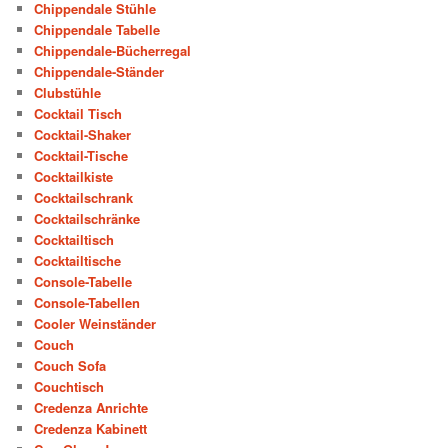
Chippendale Stühle
Chippendale Tabelle
Chippendale-Bücherregal
Chippendale-Ständer
Clubstühle
Cocktail Tisch
Cocktail-Shaker
Cocktail-Tische
Cocktailkiste
Cocktailschrank
Cocktailschränke
Cocktailtisch
Cocktailtische
Console-Tabelle
Console-Tabellen
Cooler Weinständer
Couch
Couch Sofa
Couchtisch
Credenza Anrichte
Credenza Kabinett