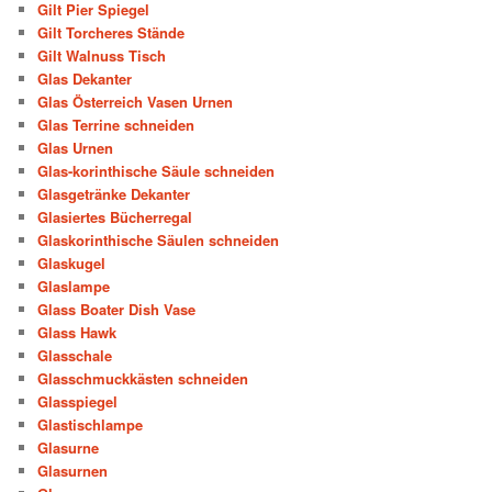
Gilt Pier Spiegel
Gilt Torcheres Stände
Gilt Walnuss Tisch
Glas Dekanter
Glas Österreich Vasen Urnen
Glas Terrine schneiden
Glas Urnen
Glas-korinthische Säule schneiden
Glasgetränke Dekanter
Glasiertes Bücherregal
Glaskorinthische Säulen schneiden
Glaskugel
Glaslampe
Glass Boater Dish Vase
Glass Hawk
Glasschale
Glasschmuckkästen schneiden
Glasspiegel
Glastischlampe
Glasurne
Glasurnen