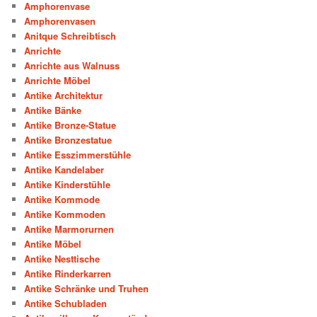
Amphorenvase
Amphorenvasen
Anitque Schreibtisch
Anrichte
Anrichte aus Walnuss
Anrichte Möbel
Antike Architektur
Antike Bänke
Antike Bronze-Statue
Antike Bronzestatue
Antike Esszimmerstühle
Antike Kandelaber
Antike Kinderstühle
Antike Kommode
Antike Kommoden
Antike Marmorurnen
Antike Möbel
Antike Nesttische
Antike Rinderkarren
Antike Schränke und Truhen
Antike Schubladen