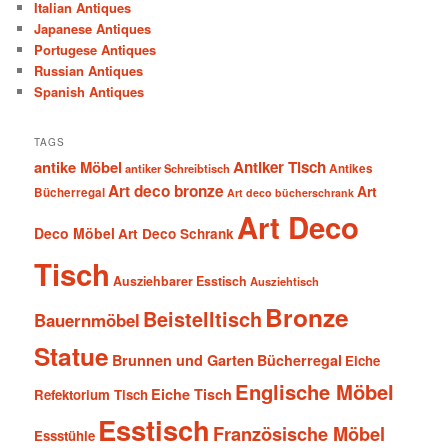
Italian Antiques
Japanese Antiques
Portugese Antiques
Russian Antiques
Spanish Antiques
TAGS
antike Möbel
Antiker Tisch
antiker Schreibtisch
Antikes
Art deco bronze
Art
Bücherregal
Art deco bücherschrank
Art Deco
Deco Möbel
Art Deco Schrank
Tisch
Ausziehbarer Esstisch
Ausziehtisch
Bronze
Beistelltisch
Bauernmöbel
Statue
Brunnen und Garten
Bücherregal
Eiche
Englische Möbel
Eiche Tisch
Refektorium Tisch
Esstisch
Französische Möbel
Essstühle