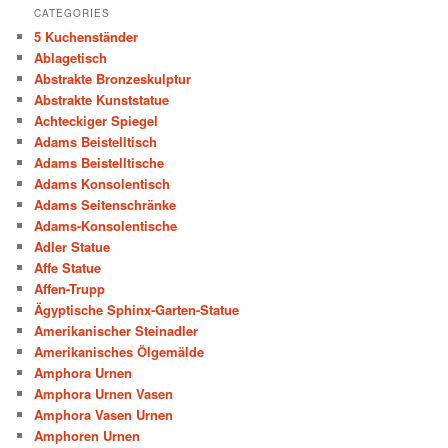
CATEGORIES
5 Kuchenständer
Ablagetisch
Abstrakte Bronzeskulptur
Abstrakte Kunststatue
Achteckiger Spiegel
Adams Beistelltisch
Adams Beistelltische
Adams Konsolentisch
Adams Seitenschränke
Adams-Konsolentische
Adler Statue
Affe Statue
Affen-Trupp
Ägyptische Sphinx-Garten-Statue
Amerikanischer Steinadler
Amerikanisches Ölgemälde
Amphora Urnen
Amphora Urnen Vasen
Amphora Vasen Urnen
Amphoren Urnen