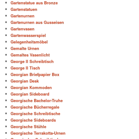
Gartenstatue aus Bronze
Gartenstatuen
Gartenurnen
Gartenurnen aus Gusseisen
Gartenvasen
Gartenwasserspiel
Gelegenheitsmöbel
Gemalte Urnen
Gemaltes Vasenlicht
George II Schreibtisch
George II Tisch
Georgian Briefpapier Box
Georgian Desk
Georgian Kommoden
Georgian Sideboard
Georgische Bachelor-Truhe
Georgische Bücherregale
Georgische Schreibtische
Georgische Sideboards
Georgische Stühle
Georgische Terrakotta-Urnen