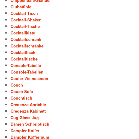
Chippendale-Ständer
Clubstühle
Cocktail Tisch
Cocktail-Shaker
Cocktail-Tische
Cocktailkiste
Cocktailschrank
Cocktailschränke
Cocktailtisch
Cocktailtische
Console-Tabelle
Console-Tabellen
Cooler Weinständer
Couch
Couch Sofa
Couchtisch
Credenza Anrichte
Credenza Kabinett
Cug Glass Jug
Damen Schreibtisch
Dampfer Koffer
Dampfer Kofferraum