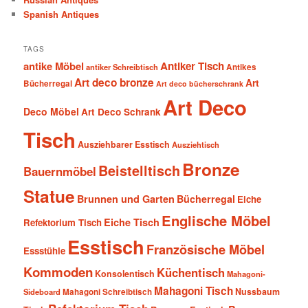
Spanish Antiques
TAGS
antike Möbel
Antiker Tisch
antiker Schreibtisch
Antikes
Art deco bronze
Art
Bücherregal
Art deco bücherschrank
Art Deco
Deco Möbel
Art Deco Schrank
Tisch
Ausziehbarer Esstisch
Ausziehtisch
Bronze
Beistelltisch
Bauernmöbel
Statue
Brunnen und Garten
Bücherregal
Eiche
Englische Möbel
Eiche Tisch
Refektorium Tisch
Esstisch
Französische Möbel
Essstühle
Kommoden
Küchentisch
Konsolentisch
Mahagoni-
Mahagoni Tisch
Nussbaum
Sideboard
Mahagoni Schreibtisch