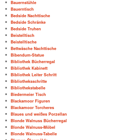
Bauernstühle
Bauerntisch
Bedside Nachttische
Bedside Schränke
Bedside Truhen
Beistelltisch
Beistelltische
Bettwäsche Nachttische
Bibendum-Statue
Bibliothek Bücherregal
Bibliothek Kabinett
Bibliothek Leiter Schritt
Bibliotheksschritte
Bibliothekstabelle
Biedermeier Tisch
Blackamoor Figuren
Blackamoor Torcheres
Blaues und weißes Porzellan
Blonde Walnuss Bücherregal
Blonde Walnuss-Möbel
Blonde Walnuss-Tabelle