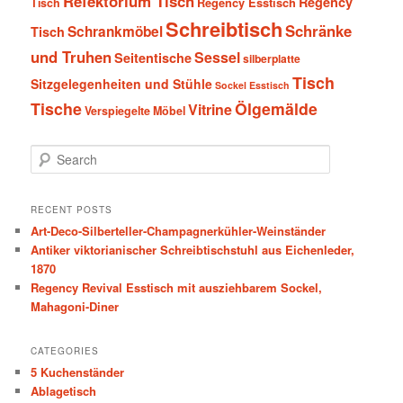
Refektorium Tisch
Regency
Tisch
Regency Esstisch
Schreibtisch
Schränke
Schrankmöbel
Tisch
und Truhen
Sessel
Seitentische
silberplatte
Tisch
Sitzgelegenheiten und Stühle
Sockel Esstisch
Tische
Ölgemälde
Vitrine
Verspiegelte Möbel
S
e
a
r
RECENT POSTS
c
Art-Deco-Silberteller-Champagnerkühler-Weinständer
h
Antiker viktorianischer Schreibtischstuhl aus Eichenleder,
1870
Regency Revival Esstisch mit ausziehbarem Sockel,
Mahagoni-Diner
CATEGORIES
5 Kuchenständer
Ablagetisch