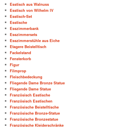
Esstisch aus Walnuss
Esstisch von Wilhelm IV
Esstisch-Set
Esstische
Esszimmerbank
Esszimmersets
Esszimmerstühle aus Eiche
Etagere Beistelltisch
Fackelstand
Fensterkorb
Figur
Filmprop
Fleischbedeckung
Fliegende Dame Bronze Statue
Fliegende Dame Statue
Französisch Esstische
Französisch Esstischen
Französische Beistelltische
Französische Bronze-Statue
Französische Bronzestatue
Französische Kleiderschränke