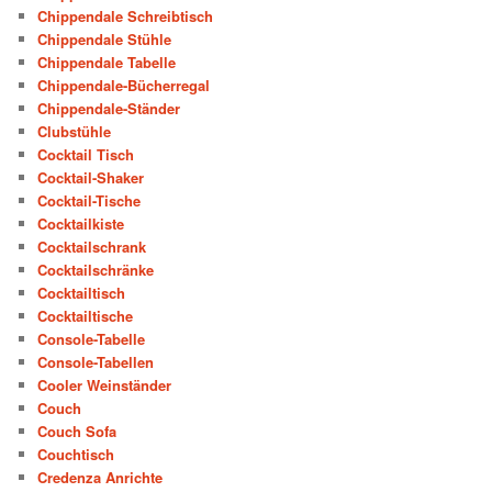
Chippendale Schreibtisch
Chippendale Stühle
Chippendale Tabelle
Chippendale-Bücherregal
Chippendale-Ständer
Clubstühle
Cocktail Tisch
Cocktail-Shaker
Cocktail-Tische
Cocktailkiste
Cocktailschrank
Cocktailschränke
Cocktailtisch
Cocktailtische
Console-Tabelle
Console-Tabellen
Cooler Weinständer
Couch
Couch Sofa
Couchtisch
Credenza Anrichte