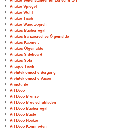
Antiker Seitenständer für Zeitschriften
Antiker Spiegel
Antiker Stuhl
Antiker Tisch
Antiker Wandteppich
Antikes Bücherregal
Antikes französisches Ölgemälde
Antikes Kabinett
Antikes Ölgemälde
Antikes Sideboard
Antikes Sofa
Antique Tisch
Architektonische Bergung
Architektonische Vasen
Armstühle
Art Deco
Art Deco Bronze
Art Deco Brustschubladen
Art Deco Bücherregal
Art Deco Büste
Art Deco Hocker
Art Deco Kommoden