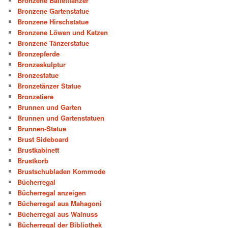
Bronzene Balletttänzer
Bronzene Gartenstatue
Bronzene Hirschstatue
Bronzene Löwen und Katzen
Bronzene Tänzerstatue
Bronzepferde
Bronzeskulptur
Bronzestatue
Bronzetänzer Statue
Bronzetiere
Brunnen und Garten
Brunnen und Gartenstatuen
Brunnen-Statue
Brust Sideboard
Brustkabinett
Brustkorb
Brustschubladen Kommode
Bücherregal
Bücherregal anzeigen
Bücherregal aus Mahagoni
Bücherregal aus Walnuss
Bücherregal der Bibliothek