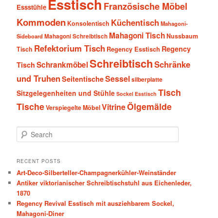
Esstisch
Französische Möbel
Essstühle
Kommoden
Küchentisch
Konsolentisch
Mahagoni-
Mahagoni Tisch
Nussbaum
Sideboard
Mahagoni Schreibtisch
Refektorium Tisch
Regency
Tisch
Regency Esstisch
Schreibtisch
Schränke
Schrankmöbel
Tisch
und Truhen
Sessel
Seitentische
silberplatte
Tisch
Sitzgelegenheiten und Stühle
Sockel Esstisch
Tische
Ölgemälde
Vitrine
Verspiegelte Möbel
S
e
a
r
RECENT POSTS
c
Art-Deco-Silberteller-Champagnerkühler-Weinständer
h
Antiker viktorianischer Schreibtischstuhl aus Eichenleder,
1870
Regency Revival Esstisch mit ausziehbarem Sockel,
Mahagoni-Diner