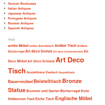
German Bookcases
Italian Antiques
Japanese Antiques
Portugese Antiques
Russian Antiques
Spanish Antiques
TAGS
antike Möbel
Antiker Tisch
antiker Schreibtisch
Antikes
Art deco bronze
Art
Bücherregal
Art deco bücherschrank
Art Deco
Deco Möbel
Art Deco Schrank
Tisch
Ausziehbarer Esstisch
Ausziehtisch
Bronze
Beistelltisch
Bauernmöbel
Statue
Brunnen und Garten
Bücherregal
Eiche
Englische Möbel
Eiche Tisch
Refektorium Tisch