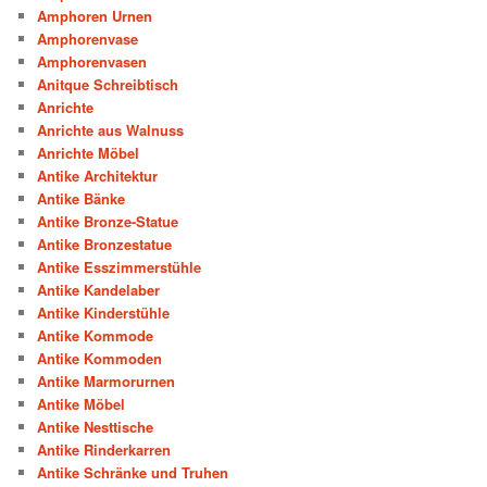
Amphoren Urnen
Amphorenvase
Amphorenvasen
Anitque Schreibtisch
Anrichte
Anrichte aus Walnuss
Anrichte Möbel
Antike Architektur
Antike Bänke
Antike Bronze-Statue
Antike Bronzestatue
Antike Esszimmerstühle
Antike Kandelaber
Antike Kinderstühle
Antike Kommode
Antike Kommoden
Antike Marmorurnen
Antike Möbel
Antike Nesttische
Antike Rinderkarren
Antike Schränke und Truhen