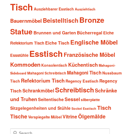
Tisch
Ausziehbarer Esstisch
Ausziehtisch
Bronze
Beistelltisch
Bauernmöbel
Statue
Brunnen und Garten
Bücherregal
Eiche
Englische Möbel
Eiche Tisch
Refektorium Tisch
Esstisch
Französische Möbel
Essstühle
Kommoden
Küchentisch
Konsolentisch
Mahagoni-
Mahagoni Tisch
Nussbaum
Sideboard
Mahagoni Schreibtisch
Refektorium Tisch
Regency
Tisch
Regency Esstisch
Schreibtisch
Schränke
Schrankmöbel
Tisch
und Truhen
Sessel
Seitentische
silberplatte
Tisch
Sitzgelegenheiten und Stühle
Sockel Esstisch
Tische
Ölgemälde
Vitrine
Verspiegelte Möbel
S