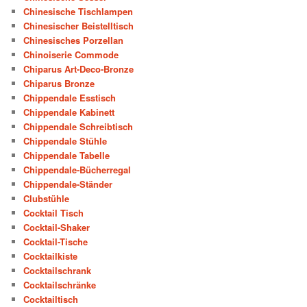
Chinesische Tischlampen
Chinesischer Beistelltisch
Chinesisches Porzellan
Chinoiserie Commode
Chiparus Art-Deco-Bronze
Chiparus Bronze
Chippendale Esstisch
Chippendale Kabinett
Chippendale Schreibtisch
Chippendale Stühle
Chippendale Tabelle
Chippendale-Bücherregal
Chippendale-Ständer
Clubstühle
Cocktail Tisch
Cocktail-Shaker
Cocktail-Tische
Cocktailkiste
Cocktailschrank
Cocktailschränke
Cocktailtisch