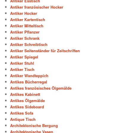
Antiker Esstisch
Antiker französischer Hocker
Antiker Hocker
Antiker Kartentisch
Antiker Mitteltisch
Antiker Pflanzer
Antiker Schrank
Antiker Schreibtisch
Antiker Seitenständer für Zeitschriften
Antiker Spiegel
Antiker Stuhl
Antiker Tisch
Antiker Wandteppich
Antikes Bücherregal
Antikes französisches Ölgemälde
Antikes Kabinett
Antikes Ölgemälde
Antikes Sideboard
Antikes Sofa
Antique Tisch
Architektonische Bergung
Architektonische Vasen