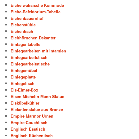
Eiche walisische Kommode
Eiche-Refektorium-Tabelle
Eichenbauernhof
Eichenstühle
Eichentisch
Eichhörnchen Dekanter
Einlagentabelle
Einlegearbeiten mit Intarsien
Einlegearbeitstisch
Einlegearbeitstische
Einlegemöbel
Einlegeplatte
Einlegetisch
Eis-Eimer-Box
Eisen Michelin Mann Statue
Eiskübelkühler
Elefantenstatue aus Bronze
Empire Marmor Urnen
Empire-Couchtisch
Englisch Esstisch
Englisch Küchentisch