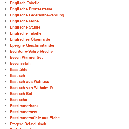
Englisch Tabelle
Englische Bronzestatue
Englische Lederaufbewahrung
Englische Möbel
Englische Stühle
Englische Tabelle
Englisches Ölgemälde
Epergne Geschirrständer
Escritoire-Schreibtische
Essen Warmer Set
Essensstuhl
Essstühle
Esstisch
Esstisch aus Walnuss
Esstisch von Wilhelm IV
Esstisch-Set
Esstische
Esszimmerbank
Esszimmersets
Esszimmerstühle aus Eiche
Etagere Beistelltisch