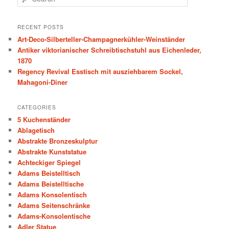
e
a
r
RECENT POSTS
c
Art-Deco-Silberteller-Champagnerkühler-Weinständer
h
Antiker viktorianischer Schreibtischstuhl aus Eichenleder,
1870
Regency Revival Esstisch mit ausziehbarem Sockel,
Mahagoni-Diner
CATEGORIES
5 Kuchenständer
Ablagetisch
Abstrakte Bronzeskulptur
Abstrakte Kunststatue
Achteckiger Spiegel
Adams Beistelltisch
Adams Beistelltische
Adams Konsolentisch
Adams Seitenschränke
Adams-Konsolentische
Adler Statue