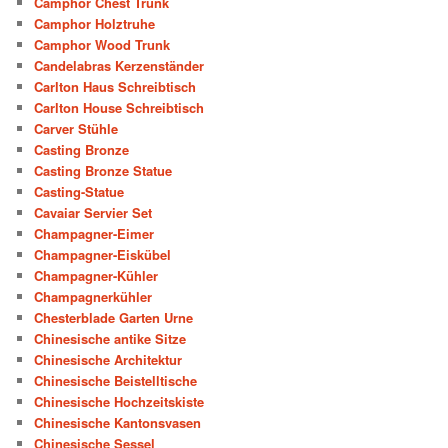
Camphor Chest Trunk
Camphor Holztruhe
Camphor Wood Trunk
Candelabras Kerzenständer
Carlton Haus Schreibtisch
Carlton House Schreibtisch
Carver Stühle
Casting Bronze
Casting Bronze Statue
Casting-Statue
Cavaiar Servier Set
Champagner-Eimer
Champagner-Eiskübel
Champagner-Kühler
Champagnerkühler
Chesterblade Garten Urne
Chinesische antike Sitze
Chinesische Architektur
Chinesische Beistelltische
Chinesische Hochzeitskiste
Chinesische Kantonsvasen
Chinesische Sessel