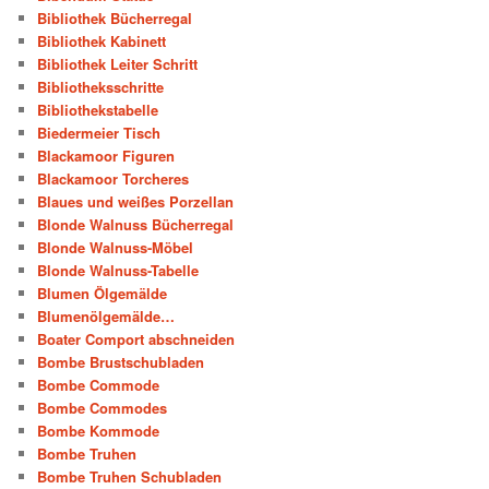
Bibliothek Bücherregal
Bibliothek Kabinett
Bibliothek Leiter Schritt
Bibliotheksschritte
Bibliothekstabelle
Biedermeier Tisch
Blackamoor Figuren
Blackamoor Torcheres
Blaues und weißes Porzellan
Blonde Walnuss Bücherregal
Blonde Walnuss-Möbel
Blonde Walnuss-Tabelle
Blumen Ölgemälde
Blumenölgemälde…
Boater Comport abschneiden
Bombe Brustschubladen
Bombe Commode
Bombe Commodes
Bombe Kommode
Bombe Truhen
Bombe Truhen Schubladen