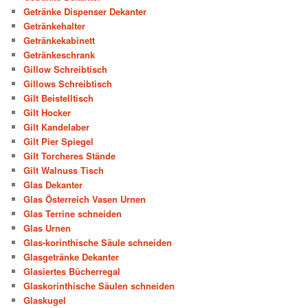
Getränke Dispenser Dekanter
Getränkehalter
Getränkekabinett
Getränkeschrank
Gillow Schreibtisch
Gillows Schreibtisch
Gilt Beistelltisch
Gilt Hocker
Gilt Kandelaber
Gilt Pier Spiegel
Gilt Torcheres Stände
Gilt Walnuss Tisch
Glas Dekanter
Glas Österreich Vasen Urnen
Glas Terrine schneiden
Glas Urnen
Glas-korinthische Säule schneiden
Glasgetränke Dekanter
Glasiertes Bücherregal
Glaskorinthische Säulen schneiden
Glaskugel