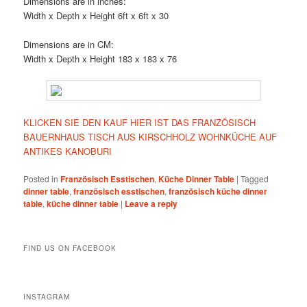
Dimensions are in inches:
Width x Depth x Height 6ft x 6ft x 30
Dimensions are in CM:
Width x Depth x Height 183 x 183 x 76
KLICKEN SIE DEN KAUF HIER IST DAS FRANZÖSISCH
BAUERNHAUS TISCH AUS KIRSCHHOLZ WOHNKÜCHE AUF
ANTIKES KANOBURI
Posted in
Französisch Esstischen
,
Küche Dinner Table
|
Tagged
dinner table
,
französisch esstischen
,
französisch küche dinner
table
,
küche dinner table
|
Leave a reply
FIND US ON FACEBOOK
INSTAGRAM