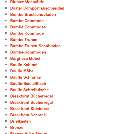
Blumenölgemälde…
Boater Comport abschneiden
Bombe Brustschubladen
Bombe Commode
Bombe Commodes
Bombe Kommode
Bombe Truhen
Bombe Truhen Schubladen
Bombe-Kommoden
Borghese Möbel
Boulle Kabinett
Boulle Möbel
Boulle Schränke
Boulle-Beistelltisch
Boulle-Schreibtische
Breakfornt Bücherregal
Breakfront Bücherregal
Breakfront Sideboard
Breakfront-Schrank
Briefkasten
Bronze
Bronze Affen Statue