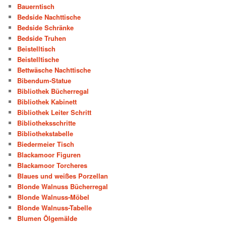
Bauerntisch
Bedside Nachttische
Bedside Schränke
Bedside Truhen
Beistelltisch
Beistelltische
Bettwäsche Nachttische
Bibendum-Statue
Bibliothek Bücherregal
Bibliothek Kabinett
Bibliothek Leiter Schritt
Bibliotheksschritte
Bibliothekstabelle
Biedermeier Tisch
Blackamoor Figuren
Blackamoor Torcheres
Blaues und weißes Porzellan
Blonde Walnuss Bücherregal
Blonde Walnuss-Möbel
Blonde Walnuss-Tabelle
Blumen Ölgemälde