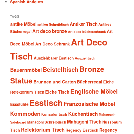
Spanish Antiques
TAGS
antike Möbel
Antiker Tisch
antiker Schreibtisch
Antikes
Art deco bronze
Art
Bücherregal
Art deco bücherschrank
Art Deco
Deco Möbel
Art Deco Schrank
Tisch
Ausziehbarer Esstisch
Ausziehtisch
Bronze
Beistelltisch
Bauernmöbel
Statue
Brunnen und Garten
Bücherregal
Eiche
Englische Möbel
Eiche Tisch
Refektorium Tisch
Esstisch
Französische Möbel
Essstühle
Kommoden
Küchentisch
Konsolentisch
Mahagoni-
Mahagoni Tisch
Nussbaum
Sideboard
Mahagoni Schreibtisch
Refektorium Tisch
Regency
Tisch
Regency Esstisch