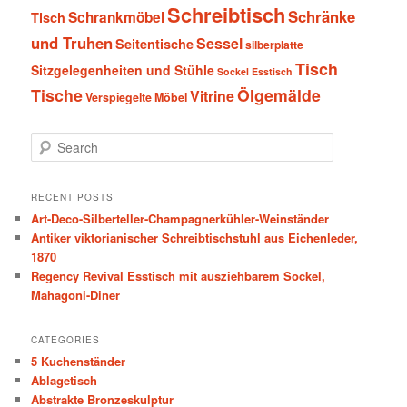
Schreibtisch
Schränke
Schrankmöbel
Tisch
und Truhen
Sessel
Seitentische
silberplatte
Tisch
Sitzgelegenheiten und Stühle
Sockel Esstisch
Tische
Ölgemälde
Vitrine
Verspiegelte Möbel
S
e
a
r
RECENT POSTS
c
Art-Deco-Silberteller-Champagnerkühler-Weinständer
h
Antiker viktorianischer Schreibtischstuhl aus Eichenleder,
1870
Regency Revival Esstisch mit ausziehbarem Sockel,
Mahagoni-Diner
CATEGORIES
5 Kuchenständer
Ablagetisch
Abstrakte Bronzeskulptur