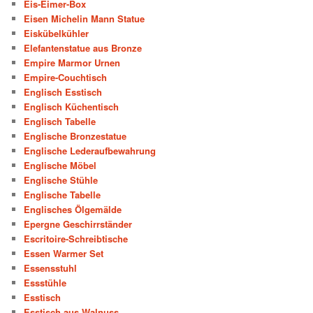
Eis-Eimer-Box
Eisen Michelin Mann Statue
Eiskübelkühler
Elefantenstatue aus Bronze
Empire Marmor Urnen
Empire-Couchtisch
Englisch Esstisch
Englisch Küchentisch
Englisch Tabelle
Englische Bronzestatue
Englische Lederaufbewahrung
Englische Möbel
Englische Stühle
Englische Tabelle
Englisches Ölgemälde
Epergne Geschirrständer
Escritoire-Schreibtische
Essen Warmer Set
Essensstuhl
Essstühle
Esstisch
Esstisch aus Walnuss