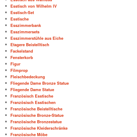
Esstisch von Wilhelm IV
Esstisch-Set
Esstische
Esszimmerbank
Esszimmersets
Esszimmerstühle aus Eiche
Etagere Beistelltisch
Fackelstand
Fensterkorb
Figur
Filmprop
Fleischbedeckung
Fliegende Dame Bronze Statue
Fliegende Dame Statue
Französisch Esstische
Französisch Esstischen
Französische Beistelltische
Französische Bronze-Statue
Französische Bronzestatue
Französische Kleiderschränke
Französische Möbe