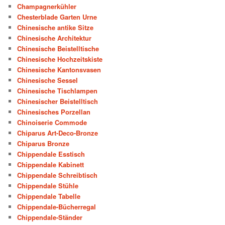
Champagnerkühler
Chesterblade Garten Urne
Chinesische antike Sitze
Chinesische Architektur
Chinesische Beistelltische
Chinesische Hochzeitskiste
Chinesische Kantonsvasen
Chinesische Sessel
Chinesische Tischlampen
Chinesischer Beistelltisch
Chinesisches Porzellan
Chinoiserie Commode
Chiparus Art-Deco-Bronze
Chiparus Bronze
Chippendale Esstisch
Chippendale Kabinett
Chippendale Schreibtisch
Chippendale Stühle
Chippendale Tabelle
Chippendale-Bücherregal
Chippendale-Ständer