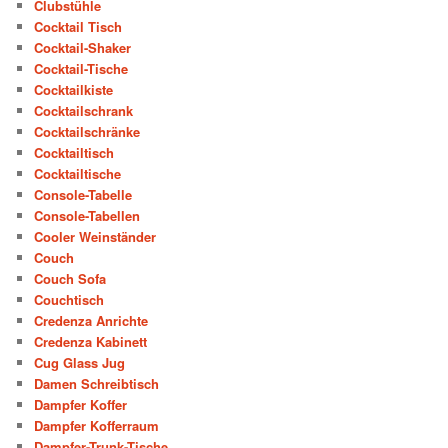
Clubstühle
Cocktail Tisch
Cocktail-Shaker
Cocktail-Tische
Cocktailkiste
Cocktailschrank
Cocktailschränke
Cocktailtisch
Cocktailtische
Console-Tabelle
Console-Tabellen
Cooler Weinständer
Couch
Couch Sofa
Couchtisch
Credenza Anrichte
Credenza Kabinett
Cug Glass Jug
Damen Schreibtisch
Dampfer Koffer
Dampfer Kofferraum
Dampfer-Trunk-Tische