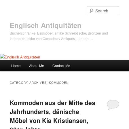
Sear
Englisch Antiquitäten
Bücherschränke, Essmöbel, antike Schreibtische, Bronzen und
Innenarchitektur von Canonbury Antiques, London …
Main
Home
About Me
Contact Me
Skip
Skip
menu
to
to
CATEGORY ARCHIVES:
KOMMODEN
primary
secondary
Kommoden aus der Mitte des
content
content
Jahrhunderts, dänische
Möbel von Kia Kristiansen,