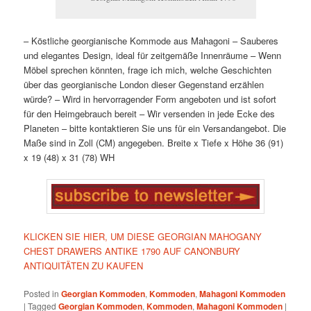
– Köstliche georgianische Kommode aus Mahagoni
– Sauberes
und elegantes Design, ideal für zeitgemäße Innenräume
– Wenn
Möbel sprechen könnten, frage ich mich, welche Geschichten
über das georgianische London dieser Gegenstand erzählen
würde?
– Wird in hervorragender Form angeboten und ist sofort
für den Heimgebrauch bereit
– Wir versenden in jede Ecke des
Planeten – bitte kontaktieren Sie uns für ein Versandangebot. Die
Maße sind in Zoll (CM) angegeben.
Breite x Tiefe x Höhe
36 (91)
x 19 (48) x 31 (78) WH
KLICKEN SIE HIER, UM DIESE GEORGIAN MAHOGANY
CHEST DRAWERS ANTIKE 1790 AUF CANONBURY
ANTIQUITÄTEN ZU KAUFEN
Posted in
Georgian Kommoden
,
Kommoden
,
Mahagoni Kommoden
|
Tagged
Georgian Kommoden
,
Kommoden
,
Mahagoni Kommoden
|