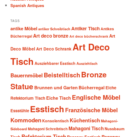
Spanish Antiques
TAGS
antike Möbel
Antiker Tisch
antiker Schreibtisch
Antikes
Art deco bronze
Art
Bücherregal
Art deco bücherschrank
Art Deco
Deco Möbel
Art Deco Schrank
Tisch
Ausziehbarer Esstisch
Ausziehtisch
Bronze
Beistelltisch
Bauernmöbel
Statue
Brunnen und Garten
Bücherregal
Eiche
Englische Möbel
Eiche Tisch
Refektorium Tisch
Esstisch
Französische Möbel
Essstühle
Kommoden
Küchentisch
Konsolentisch
Mahagoni-
Mahagoni Tisch
Nussbaum
Sideboard
Mahagoni Schreibtisch
Refektorium Tisch
Regency
Tisch
Regency Esstisch