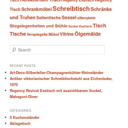
Schreibtisch
Schränke
Schrankmöbel
Tisch
und Truhen
Sessel
Seitentische
silberplatte
Tisch
Sitzgelegenheiten und Stühle
Sockel Esstisch
Tische
Ölgemälde
Vitrine
Verspiegelte Möbel
S
e
a
r
RECENT POSTS
c
Art-Deco-Silberteller-Champagnerkühler-Weinständer
h
Antiker viktorianischer Schreibtischstuhl aus Eichenleder,
1870
Regency Revival Esstisch mit ausziehbarem Sockel,
Mahagoni-Diner
CATEGORIES
5 Kuchenständer
Ablagetisch