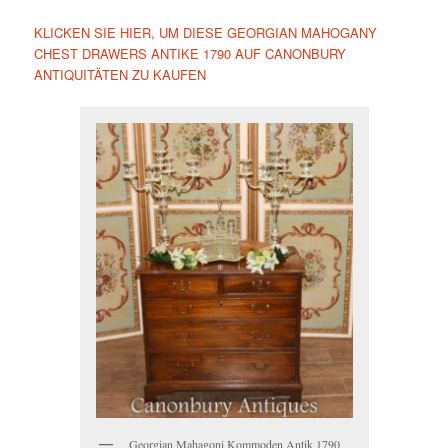
KLICKEN SIE HIER, UM DIESE GEORGIAN MAHOGANY
CHEST DRAWERS ANTIKE 1790 AUF CANONBURY
ANTIQUITÄTEN ZU KAUFEN
Georgian Mahagoni Kommoden Antik 1790