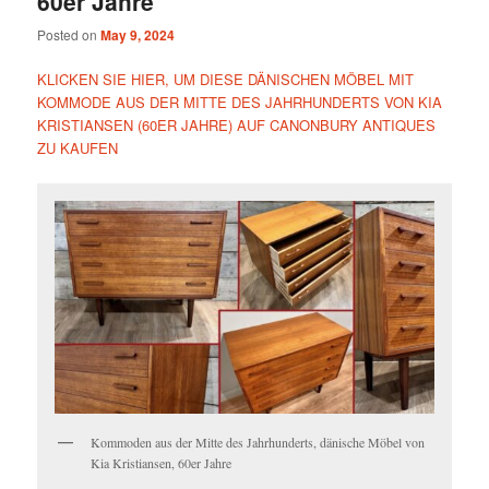
60er Jahre
Posted on
May 9, 2024
KLICKEN SIE HIER, UM DIESE DÄNISCHEN MÖBEL MIT
KOMMODE AUS DER MITTE DES JAHRHUNDERTS VON KIA
KRISTIANSEN (60ER JAHRE) AUF CANONBURY ANTIQUES
ZU KAUFEN
Kommoden aus der Mitte des Jahrhunderts, dänische Möbel von
Kia Kristiansen, 60er Jahre