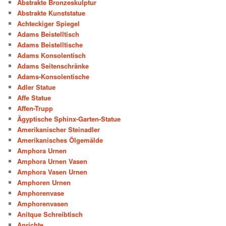
Abstrakte Bronzeskulptur
Abstrakte Kunststatue
Achteckiger Spiegel
Adams Beistelltisch
Adams Beistelltische
Adams Konsolentisch
Adams Seitenschränke
Adams-Konsolentische
Adler Statue
Affe Statue
Affen-Trupp
Ägyptische Sphinx-Garten-Statue
Amerikanischer Steinadler
Amerikanisches Ölgemälde
Amphora Urnen
Amphora Urnen Vasen
Amphora Vasen Urnen
Amphoren Urnen
Amphorenvase
Amphorenvasen
Anitque Schreibtisch
Anrichte