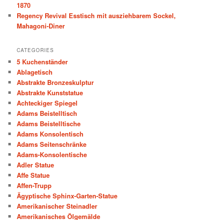
1870
Regency Revival Esstisch mit ausziehbarem Sockel,
Mahagoni-Diner
CATEGORIES
5 Kuchenständer
Ablagetisch
Abstrakte Bronzeskulptur
Abstrakte Kunststatue
Achteckiger Spiegel
Adams Beistelltisch
Adams Beistelltische
Adams Konsolentisch
Adams Seitenschränke
Adams-Konsolentische
Adler Statue
Affe Statue
Affen-Trupp
Ägyptische Sphinx-Garten-Statue
Amerikanischer Steinadler
Amerikanisches Ölgemälde