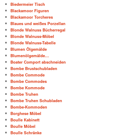
Biedermeier Tisch
Blackamoor Figuren
Blackamoor Torcheres
Blaues und weißes Porzellan
Blonde Walnuss Bücherregal
Blonde Walnuss-Möbel
Blonde Walnuss-Tabelle
Blumen Ölgemälde
Blumenölgemälde…
Boater Comport abschneiden
Bombe Brustschubladen
Bombe Commode
Bombe Commodes
Bombe Kommode
Bombe Truhen
Bombe Truhen Schubladen
Bombe-Kommoden
Borghese Möbel
Boulle Kabinett
Boulle Möbel
Boulle Schränke