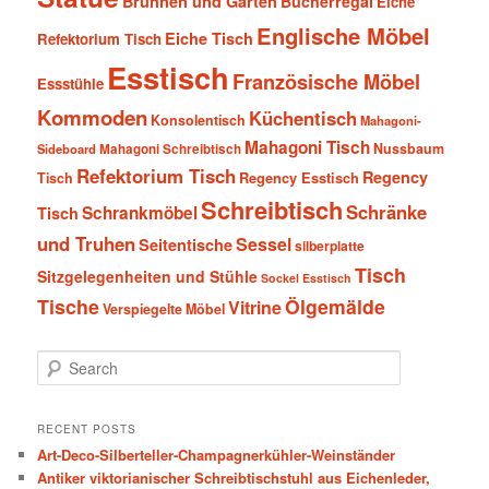
Brunnen und Garten
Bücherregal
Eiche
Englische Möbel
Eiche Tisch
Refektorium Tisch
Esstisch
Französische Möbel
Essstühle
Kommoden
Küchentisch
Konsolentisch
Mahagoni-
Mahagoni Tisch
Nussbaum
Sideboard
Mahagoni Schreibtisch
Refektorium Tisch
Regency
Tisch
Regency Esstisch
Schreibtisch
Schränke
Schrankmöbel
Tisch
und Truhen
Sessel
Seitentische
silberplatte
Tisch
Sitzgelegenheiten und Stühle
Sockel Esstisch
Tische
Ölgemälde
Vitrine
Verspiegelte Möbel
S
e
a
r
RECENT POSTS
c
Art-Deco-Silberteller-Champagnerkühler-Weinständer
h
Antiker viktorianischer Schreibtischstuhl aus Eichenleder,