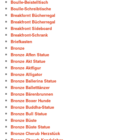
Boulle-Beistelltisch
Boulle-Schreibtische
Breakfornt Bücherregal
Breakfront Bücherregal
Breakfront Sideboard
Breakfront-Schrank
Briefkasten
Bronze
Bronze Affen Statue
Bronze Akt Statue
Bronze Aktfigur
Bronze Alligator
Bronze Ballerina Statue
Bronze Balletttänzer
Bronze Bärenbrunnen
Bronze Boxer Hunde
Bronze Buddha-Statue
Bronze Bull Statue
Bronze Büste
Bronze Büste Statue
Bronze Cherub Herzstück
Bronze Cheurb Kandelaber