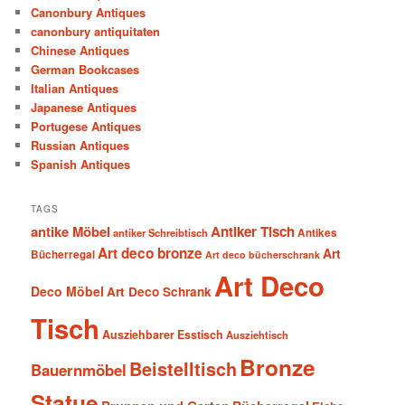
Canonbury Antiques
canonbury antiquitaten
Chinese Antiques
German Bookcases
Italian Antiques
Japanese Antiques
Portugese Antiques
Russian Antiques
Spanish Antiques
TAGS
antike Möbel
Antiker Tisch
antiker Schreibtisch
Antikes
Art deco bronze
Art
Bücherregal
Art deco bücherschrank
Art Deco
Deco Möbel
Art Deco Schrank
Tisch
Ausziehbarer Esstisch
Ausziehtisch
Bronze
Beistelltisch
Bauernmöbel
Statue