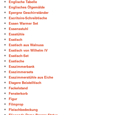
Englische Tabelle
Englisches Ölgemälde
Epergne Geschirrständer
Escritoire-Schreibtische
Essen Warmer Set
Essensstuhl
Essstühle
Esstisch
Esstisch aus Walnuss
Esstisch von Wilhelm IV
Esstisch-Set
Esstische
Esszimmerbank
Esszimmersets
Esszimmerstühle aus Eiche
Etagere Beistelltisch
Fackelstand
Fensterkorb
Figur
Filmprop
Fleischbedeckung
Fliegende Dame Bronze Statue