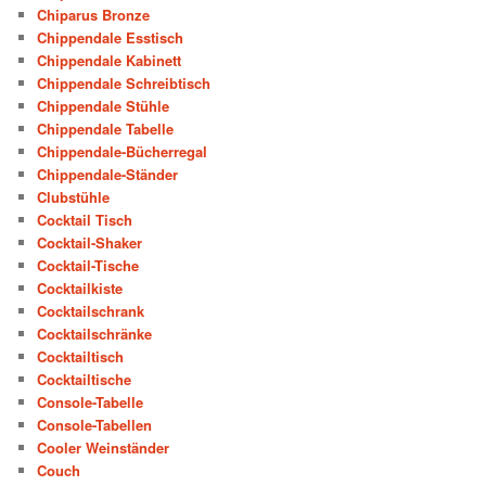
Chiparus Bronze
Chippendale Esstisch
Chippendale Kabinett
Chippendale Schreibtisch
Chippendale Stühle
Chippendale Tabelle
Chippendale-Bücherregal
Chippendale-Ständer
Clubstühle
Cocktail Tisch
Cocktail-Shaker
Cocktail-Tische
Cocktailkiste
Cocktailschrank
Cocktailschränke
Cocktailtisch
Cocktailtische
Console-Tabelle
Console-Tabellen
Cooler Weinständer
Couch